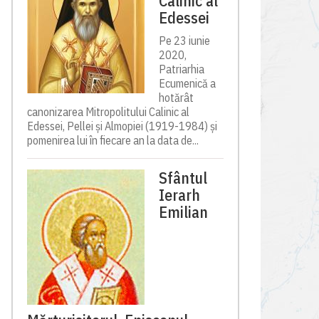
Calinic al
Edessei
Pe 23 iunie
2020,
Patriarhia
Ecumenică a
hotărât
canonizarea Mitropolitului Calinic al
Edessei, Pellei și Almopiei (1919-1984) și
pomenirea lui în fiecare an la data de...
Sfântul
Ierarh
Emilian