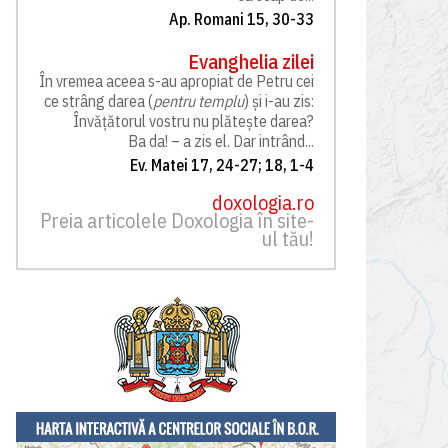
Ap. Romani 15, 30-33
Evanghelia zilei
În vremea aceea s-au apropiat de Petru cei
ce strâng darea (
pentru templu
) și i-au zis:
Învățătorul vostru nu plătește darea?
Ba da! – a zis el. Dar intrând...
Ev. Matei 17, 24-27; 18, 1-4
doxologia.ro
Preia articolele Doxologia în site-
ul tău!