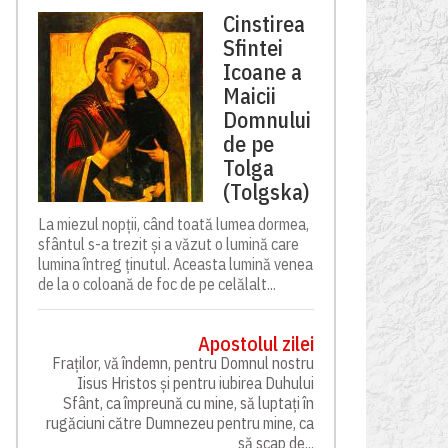
Cinstirea
Sfintei
Icoane a
Maicii
Domnului
de pe
Tolga
(Tolgska)
La miezul nopții, când toată lumea dormea,
sfântul s-a trezit și a văzut o lumină care
lumina întreg ținutul. Aceasta lumină venea
de la o coloană de foc de pe celălalt...
Apostolul zilei
Fraților, vă îndemn, pentru Domnul nostru
Iisus Hristos și pentru iubirea Duhului
Sfânt, ca împreună cu mine, să luptați în
rugăciuni către Dumnezeu pentru mine, ca
să scap de...