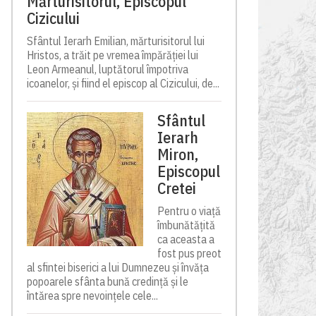
Mărturisitorul, Episcopul
Cizicului
Sfântul Ierarh Emilian, mărturisitorul lui
Hristos, a trăit pe vremea împărăției lui
Leon Armeanul, luptătorul împotriva
icoanelor, și fiind el episcop al Cizicului, de...
Sfântul
Ierarh
Miron,
Episcopul
Cretei
Pentru o viață
îmbunătățită
ca aceasta a
fost pus preot
al sfintei biserici a lui Dumnezeu și învăța
popoarele sfânta bună credință și le
întărea spre nevoințele cele...