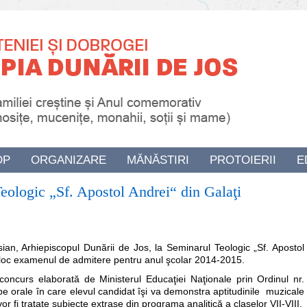
OP
ORGANIZARE
MĂNĂSTIRI
PROTOIERII
E
ologic „Sf. Apostol Andrei“ din Galaţi
sian, Arhiepiscopul Dunării de Jos, la Seminarul Teologic „Sf. Apostol
e loc examenul de admitere pentru anul şcolar 2014-2015.
curs elaborată de Ministerul Educaţiei Naţionale prin Ordinul nr.
e orale în care elevul candidat îşi va demonstra aptitudinile muzicale
vor fi tratate subiecte extrase din programa analitică a claselor VII-VIII.