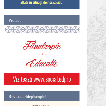
Proiect
Revista arhiepiscopiei