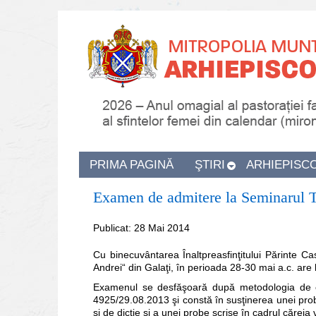
PRIMA PAGINĂ
ŞTIRI
ARHIEPISC
Examen de admitere la Seminarul Te
Publicat: 28 Mai 2014
Cu binecuvântarea Înaltpreasfinţitului Părinte Ca
Andrei“ din Galaţi, în perioada 28-30 mai a.c. ar
Examenul se desfăşoară după metodologia de con
4925/29.08.2013 şi constă în susţinerea unei prob
şi de dicţie şi a unei probe scrise în cadrul căreia 