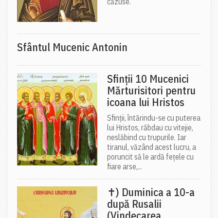
căzuse.
Sfântul Mucenic Antonin
Sfinții 10 Mucenici
Mărturisitori pentru
icoana lui Hristos
Sfinții, întărindu-se cu puterea
lui Hristos, răbdau cu vitejie,
neslăbind cu trupurile. Iar
tiranul, văzând acest lucru, a
poruncit să le ardă fețele cu
fiare arse,...
✝) Duminica a 10-a
după Rusalii
(Vindecarea