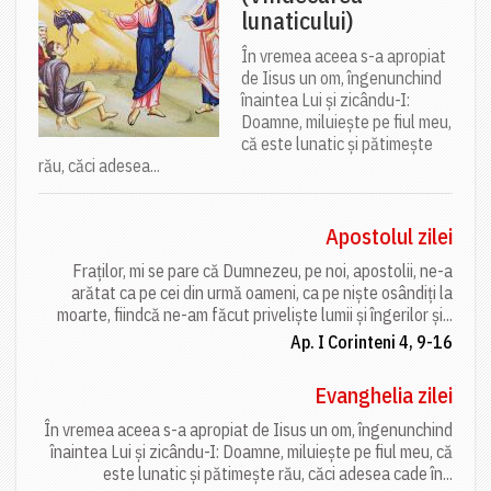
lunaticului)
În vremea aceea s-a apropiat
de Iisus un om, îngenunchind
înaintea Lui și zicându-I:
Doamne, miluiește pe fiul meu,
că este lunatic și pătimește
rău, căci adesea...
Apostolul zilei
Fraților, mi se pare că Dumnezeu, pe noi, apostolii, ne-a
arătat ca pe cei din urmă oameni, ca pe niște osândiți la
moarte, fiindcă ne-am făcut priveliște lumii și îngerilor și...
Ap. I Corinteni 4, 9-16
Evanghelia zilei
În vremea aceea s-a apropiat de Iisus un om, îngenunchind
înaintea Lui și zicându-I: Doamne, miluiește pe fiul meu, că
este lunatic și pătimește rău, căci adesea cade în...