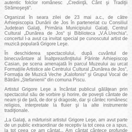
autentic folclor românesc „Credinţă, Cânt şi Tradiţii
Strămoşeşti“.
Organizat în seara zilei de 23 mai a.c., de către
Arhiepiscopia Dunării de Jos în parteneriat cu Consiliul
Județean Galaţi, Primăria Municipiului Galaţi, Centrul
Cultural „Dunărea de Jos“ şi Biblioteca „V.A.Urechia“,
concertul l-a avut ca invitat special pe cunoscutul artist de
muzică populară Grigore Leşe.
În deschiderea spectacolului, după cuvântul de
binecuvântare al Înaltpreasfinţitului Părinte Arhiepiscop
Casian, pe scena amenajată în parcul Muzeului au urcat
Formațiile Artistice ale Centrului Cultural „Dunărea de Jos“,
Formaţia de Muzică Veche „Kalofonis“ şi Grupul Vocal de
Bătrâni „Ștefanienii“ din comuna Piscu.
Artistul Grigore Leşe a încântat publicul gălăţean prin
spectacolul său de vorbire şi horire, de poveşti cântate de
neam şi de ţară, de dor şi dragoste, dar şi cântec românesc
religios, interpretate la fluier şi la alte instrumente
tradiţionale.
„La Galaţi, a mărturisit artistul Grigore Leşe, am avut parte
de un public extraordinar de receptiv la tot ceea ce a spus,
la tot ceea ce am cântat... Am cântat cântece profunde