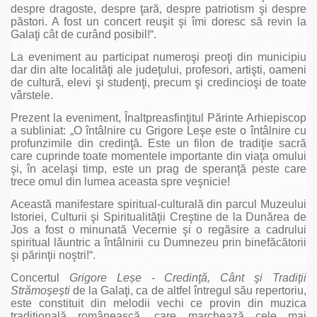
despre dragoste, despre ţară, despre patriotism şi despre
păstori. A fost un concert reuşit şi îmi doresc să revin la
Galaţi cât de curând posibil!“.
La eveniment au participat numeroşi preoţi din municipiu
dar din alte localităţi ale judeţului, profesori, artişti, oameni
de cultură, elevi şi studenţi, precum şi credincioşi de toate
vârstele.
Prezent la eveniment, Înaltpreasfinţitul Părinte Arhiepiscop
a subliniat: „O întâlnire cu Grigore Leşe este o întâlnire cu
profunzimile din credinţă. Este un filon de tradiţie sacră
care cuprinde toate momentele importante din viaţa omului
şi, în acelaşi timp, este un prag de speranţă peste care
trece omul din lumea aceasta spre veşnicie!
Această manifestare spiritual-culturală din parcul Muzeului
Istoriei, Culturii şi Spiritualităţii Creştine de la Dunărea de
Jos a fost o minunată Vecernie şi o regăsire a cadrului
spiritual lăuntric a întâlnirii cu Dumnezeu prin binefăcătorii
şi părinţii noştri!“.
Concertul
Grigore Leșe - Credinţă, Cânt şi Tradiţii
Strămoşeşti
de la Galaţi, ca de altfel întregul său repertoriu,
este constituit din melodii vechi ce provin din muzica
tradiţională românească, care marchează cele mai