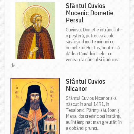
Sfântul Cuvios
Mucenic Dometie
Persul
Cuviosul Dometie intrând într-
o peșteră, petrecea acolo
săvârșind multe minuni cu
numele lui Hristos, pentru că
dădea tămăduiri celor ce
veneau la dânsul și îi aducea
de...
Sfântul Cuvios
Nicanor
Sfântul Cuvios Nicanor s-a
născut în anul 1491, în
Tesalonic. Părinții săi, Ioan și
Maria, doi credincioși înstăriți,
au întâmpinat mari greutăți în
a dobândi prunci....