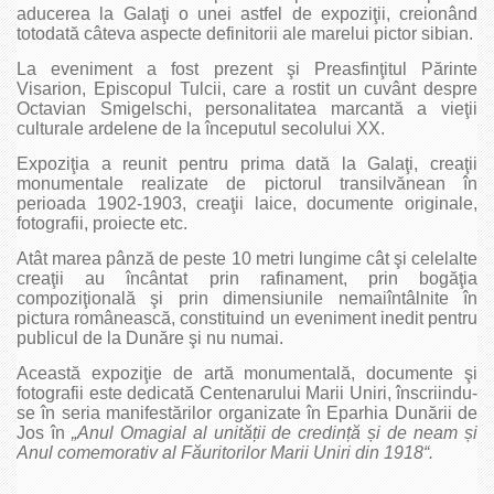
aducerea la Galaţi o unei astfel de expoziţii, creionând
totodată câteva aspecte definitorii ale marelui pictor sibian.
La eveniment a fost prezent şi Preasfinţitul Părinte
Visarion, Episcopul Tulcii, care a rostit un cuvânt despre
Octavian Smigelschi, personalitatea marcantă a vieţii
culturale ardelene de la începutul secolului XX.
Expoziţia a reunit pentru prima dată la Galaţi, creaţii
monumentale realizate de pictorul transilvănean în
perioada 1902-1903, creaţii laice, documente originale,
fotografii, proiecte etc.
Atât marea pânză de peste 10 metri lungime cât şi celelalte
creaţii au încântat prin rafinament, prin bogăţia
compoziţională şi prin dimensiunile nemaiîntâlnite în
pictura românească, constituind un eveniment inedit pentru
publicul de la Dunăre şi nu numai.
Această expoziţie de artă monumentală, documente şi
fotografii este dedicată Centenarului Marii Uniri, înscriindu-
se în seria manifestărilor organizate în Eparhia Dunării de
Jos în
„Anul Omagial al unită
ț
ii de credin
ț
ă
ș
i de neam
ș
i
Anul comemorativ al Făuritorilor Marii Uniri din 1918“.