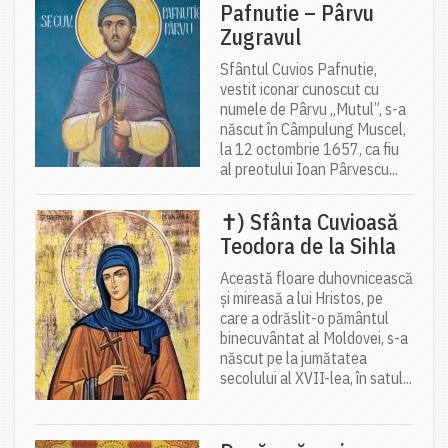
Pafnutie – Pârvu
Zugravul
Sfântul Cuvios Pafnutie,
vestit iconar cunoscut cu
numele de Pârvu „Mutul”, s-a
născut în Câmpulung Muscel,
la 12 octombrie 1657, ca fiu
al preotului Ioan Pârvescu...
✝) Sfânta Cuvioasă
Teodora de la Sihla
Această floare duhovnicească
și mireasă a lui Hristos, pe
care a odrăslit-o pământul
binecuvântat al Moldovei, s-a
născut pe la jumătatea
secolului al XVII-lea, în satul...