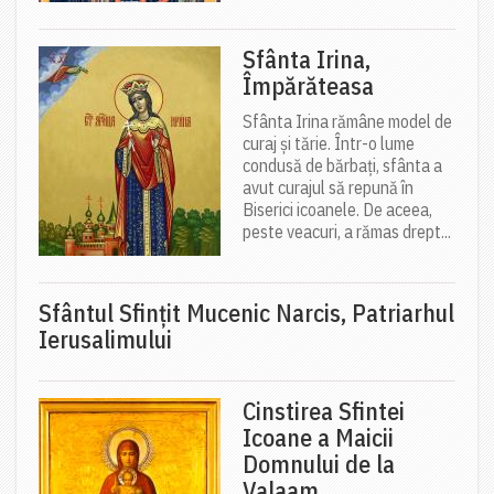
Sfânta Irina,
Împărăteasa
Sfânta Irina rămâne model de
curaj și tărie. Într-o lume
condusă de bărbați, sfânta a
avut curajul să repună în
Biserici icoanele. De aceea,
peste veacuri, a rămas drept...
Sfântul Sfinţit Mucenic Narcis, Patriarhul
Ierusalimului
Cinstirea Sfintei
Icoane a Maicii
Domnului de la
Valaam