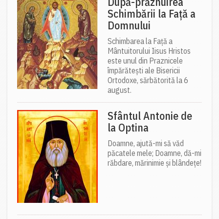
După-prăznuirea
Schimbării la Față a
Domnului
Schimbarea la Față a
Mântuitorului Iisus Hristos
este unul din Praznicele
împărătești ale Bisericii
Ortodoxe, sărbătorită la 6
august.
Sfântul Antonie de
la Optina
Doamne, ajută-mi să văd
păcatele mele; Doamne, dă-mi
răbdare, mărinimie şi blândeţe!