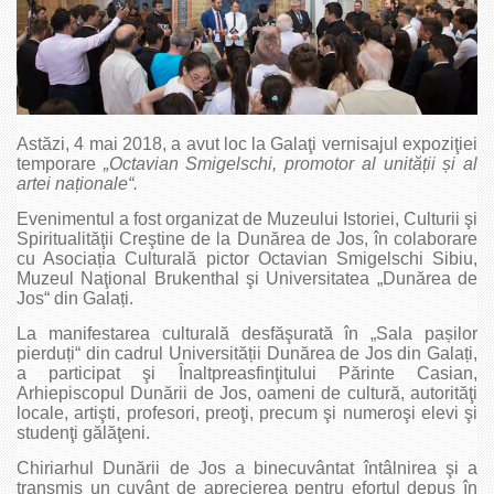
Astăzi, 4 mai 2018, a avut loc la Galaţi vernisajul expoziţiei
temporare
„Octavian Smigelschi, promotor al unită
ții
și
al
artei na
ționale“.
Evenimentul a fost organizat de Muzeului Istoriei, Culturii şi
Spiritualităţii Creştine de la Dunărea de Jos, în colaborare
cu Asociația Culturală pictor Octavian Smigelschi Sibiu,
Muzeul Naţional Brukenthal şi Universitatea „Dunărea de
Jos“ din Galați.
La manifestarea culturală desfăşurată în „Sala pașilor
pierduți“ din cadrul Universității Dunărea de Jos din Galați,
a participat şi Înaltpreasfinţitului Părinte Casian,
Arhiepiscopul Dunării de Jos, oameni de cultură, autorităţi
locale, artişti, profesori, preoţi, precum şi numeroşi elevi şi
studenţi gălăţeni.
Chiriarhul Dunării de Jos a binecuvântat întâlnirea şi a
transmis un cuvânt de aprecierea pentru efortul depus în