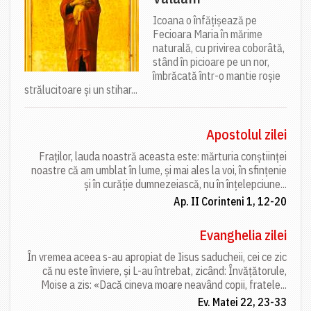
Icoana o înfățișează pe
Fecioara Maria în mărime
naturală, cu privirea coborâtă,
stând în picioare pe un nor,
îmbrăcată într-o mantie roșie
strălucitoare și un stihar...
Apostolul zilei
Fraților, lauda noastră aceasta este: mărturia conștiinței
noastre că am umblat în lume, și mai ales la voi, în sfințenie
și în curăție dumnezeiască, nu în înțelepciune...
Ap. II Corinteni 1, 12-20
Evanghelia zilei
În vremea aceea s-au apropiat de Iisus saducheii, cei ce zic
că nu este înviere, și L-au întrebat, zicând: Învățătorule,
Moise a zis: «Dacă cineva moare neavând copii, fratele...
Ev. Matei 22, 23-33