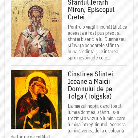
Sfântul Ierarh
Miron, Episcopul
Cretei
Pentru o viață îmbunătățită ca
aceasta a fost pus preot al
sfintei biserici a lui Dumnezeu
și învăța popoarele sfânta
bună credință și le întărea
spre nevoințele cele...
Cinstirea Sfintei
Icoane a Maicii
Domnului de pe
Tolga (Tolgska)
La miezul nopții, când toată
lumea dormea, sfântul s-a
trezit și a văzut o lumină care
lumina întreg ținutul. Aceasta
lumină venea de la o coloană
de foc de pe celălalt...