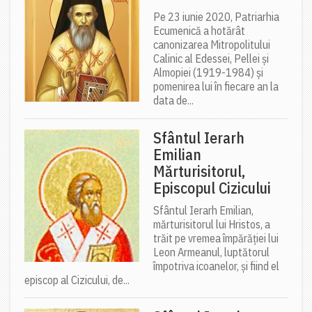
Pe 23 iunie 2020, Patriarhia
Ecumenică a hotărât
canonizarea Mitropolitului
Calinic al Edessei, Pellei și
Almopiei (1919-1984) și
pomenirea lui în fiecare an la
data de...
Sfântul Ierarh
Emilian
Mărturisitorul,
Episcopul Cizicului
Sfântul Ierarh Emilian,
mărturisitorul lui Hristos, a
trăit pe vremea împărăției lui
Leon Armeanul, luptătorul
împotriva icoanelor, și fiind el
episcop al Cizicului, de...