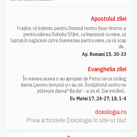
Apostolul zilei
Fraților, vă îndemn, pentru Domnul nostru Iisus Hristos și
pentru iubirea Duhului Sfânt, ca împreună cu mine, să
luptați în rugăciuni către Dumnezeu pentru mine, ca să scap
de...
Ap. Romani 15, 30-33
Evanghelia zilei
În vremea aceea s-au apropiat de Petru cei ce strâng
darea (
pentru templu
) și i-au zis: Învățătorul vostru nu
plătește darea? Ba da! – a zis el. Dar intrând...
Ev. Matei 17, 24-27; 18, 1-4
doxologia.ro
Preia articolele Doxologia în site-ul tău!