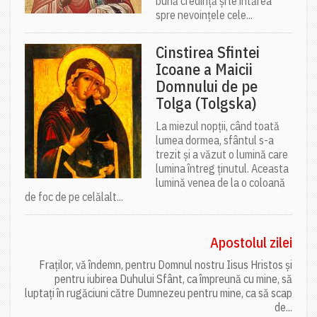
bună credință și le întărea
spre nevoințele cele...
Cinstirea Sfintei
Icoane a Maicii
Domnului de pe
Tolga (Tolgska)
La miezul nopții, când toată
lumea dormea, sfântul s-a
trezit și a văzut o lumină care
lumina întreg ținutul. Aceasta
lumină venea de la o coloană
de foc de pe celălalt...
Apostolul zilei
Fraților, vă îndemn, pentru Domnul nostru Iisus Hristos și
pentru iubirea Duhului Sfânt, ca împreună cu mine, să
luptați în rugăciuni către Dumnezeu pentru mine, ca să scap
de...