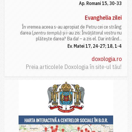
Ap. Romani 15, 30-33
Evanghelia zilei
În vremea aceea s-au apropiat de Petru cei ce strâng
darea (
pentru templu
) și i-au zis: Învățătorul vostru nu
plătește darea? Ba da! – a zis el. Dar intrând...
Ev. Matei 17, 24-27; 18, 1-4
doxologia.ro
Preia articolele Doxologia în site-ul tău!