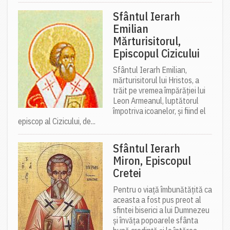
Sfântul Ierarh
Emilian
Mărturisitorul,
Episcopul Cizicului
Sfântul Ierarh Emilian,
mărturisitorul lui Hristos, a
trăit pe vremea împărăției lui
Leon Armeanul, luptătorul
împotriva icoanelor, și fiind el
episcop al Cizicului, de...
Sfântul Ierarh
Miron, Episcopul
Cretei
Pentru o viață îmbunătățită ca
aceasta a fost pus preot al
sfintei biserici a lui Dumnezeu
și învăța popoarele sfânta