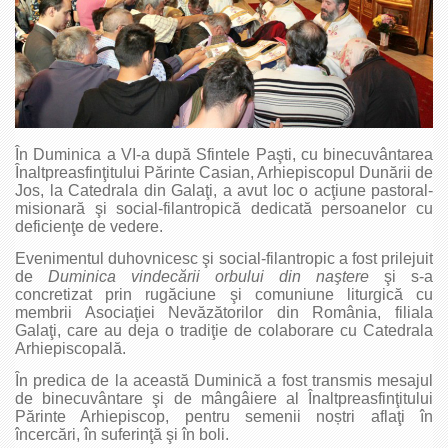
În Duminica a VI-a după Sfintele Paşti, cu binecuvântarea
Înaltpreasfinţitului Părinte Casian, Arhiepiscopul Dunării de
Jos, la Catedrala din Galaţi, a avut loc o acţiune pastoral-
misionară şi social-filantropică dedicată persoanelor cu
deficienţe de vedere.
Evenimentul duhovnicesc şi social-filantropic a fost prilejuit
de
Duminica vindecării orbului din naştere
şi s-a
concretizat prin rugăciune şi comuniune liturgică cu
membrii Asociaţiei Nevăzătorilor din România, filiala
Galaţi, care au deja o tradiţie de colaborare cu Catedrala
Arhiepiscopală.
În predica de la această Duminică a fost transmis mesajul
de binecuvântare şi de mângâiere al Înaltpreasfinţitului
Părinte Arhiepiscop, pentru semenii noștri aflaţi în
încercări, în suferinţă şi în boli.