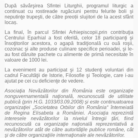
După săvârşirea Sfintei Liturghii, programul liturgic a
continuat cu rostireade rugăciuni pentru felurite boli şi
neputinţe trupeşti, de către preoții slujitori de la acest sfânt
locaș.
La final, în parcul Sfintei Arhiepiscopii,prin contribuţia
Centrului Eparhial a fost oferită, celor 18 participanţi şi
însoţitorilor acestora, o agapă tradiţională cu ouă roşii,
cozonac şi alte produse culinare specifice perioadei, şi le-
au fost dăruite pachete cu alimente de primă necesitate în
valoare de 1000 lei.
La eveniment au participat şi 12 studenţi voluntari din
cadrul Facultăţii de Istorie, Filosofie şi Teologie, care i-au
ajutat pe cei cu deficienţe de vedere.
Asociaţia Nevăzătorilor din România este organizaţie
nonguvernamentală naţională, recunoscută de utilitate
publică (prin H.G. 1033/03.09.2008) şi este continuatoarea
organizaţiei „Societatea Orbilor din România“ întemeiată
de Regina Elisabeta a României. Asociaţia reprezintă
interesele nevăzătorilor la nivelul întregii ţări, fiind
recunoscută ca organizaţie naţională reprezentativă a
nevăzătorilor atât de către autorităţile publice române, cât
şi de către organizaţiile internaţionale ale nevăzătorilor.