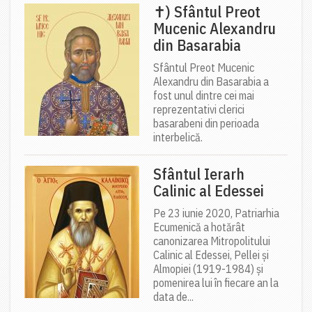
✝) Sfântul Preot
Mucenic Alexandru
din Basarabia
Sfântul Preot Mucenic
Alexandru din Basarabia a
fost unul dintre cei mai
reprezentativi clerici
basarabeni din perioada
interbelică.
Sfântul Ierarh
Calinic al Edessei
Pe 23 iunie 2020, Patriarhia
Ecumenică a hotărât
canonizarea Mitropolitului
Calinic al Edessei, Pellei și
Almopiei (1919-1984) și
pomenirea lui în fiecare an la
data de...