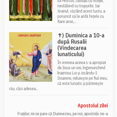
lui Hristos, răbdau cu vitejie,
neslăbind cu trupurile. Iar
tiranul, văzând acest lucru, a
poruncit să le ardă fețele cu
fiare arse,...
✝) Duminica a 10-a
după Rusalii
(Vindecarea
lunaticului)
În vremea aceea s-a apropiat
de Iisus un om, îngenunchind
înaintea Lui și zicându-I:
Doamne, miluiește pe fiul meu,
că este lunatic și pătimește
rău, căci adesea...
Apostolul zilei
Fraților, mi se pare că Dumnezeu, pe noi, apostolii, ne-a