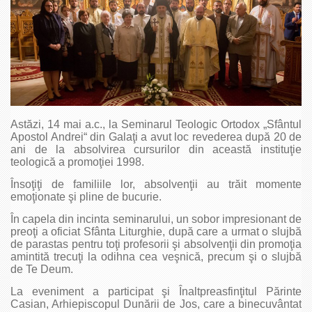
Astăzi, 14 mai a.c., la Seminarul Teologic Ortodox „Sfântul
Apostol Andrei“ din Galaţi a avut loc revederea după 20 de
ani de la absolvirea cursurilor din această instituţie
teologică a promoţiei 1998.
Însoţiţi de familiile lor, absolvenţii au trăit momente
emoţionate şi pline de bucurie.
În capela din incinta seminarului, un sobor impresionant de
preoţi a oficiat Sfânta Liturghie, după care a urmat o slujbă
de parastas pentru toţi profesorii şi absolvenţii din promoţia
amintită trecuţi la odihna cea veşnică, precum şi o slujbă
de Te Deum.
La eveniment a participat şi Înaltpreasfinţitul Părinte
Casian, Arhiepiscopul Dunării de Jos, care a binecuvântat