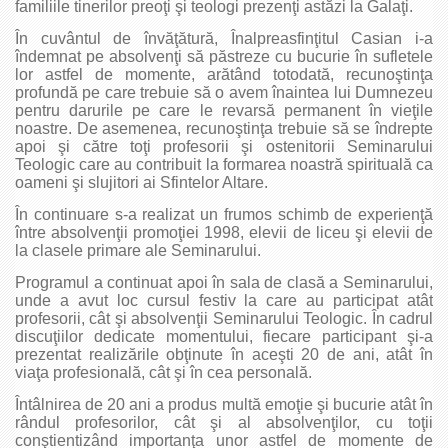
familiile tinerilor preoţi şi teologi prezenţi astăzi la Galaţi.
În cuvântul de învăţătură, Înalpreasfinţitul Casian i-a
îndemnat pe absolvenţi să păstreze cu bucurie în sufletele
lor astfel de momente, arătând totodată, recunoştinţa
profundă pe care trebuie să o avem înaintea lui Dumnezeu
pentru darurile pe care le revarsă permanent în vieţile
noastre. De asemenea, recunoştinţa trebuie să se îndrepte
apoi şi către toţi profesorii şi ostenitorii Seminarului
Teologic care au contribuit la formarea noastră spirituală ca
oameni şi slujitori ai Sfintelor Altare.
În continuare s-a realizat un frumos schimb de experienţă
între absolvenţii promoţiei 1998, elevii de liceu şi elevii de
la clasele primare ale Seminarului.
Programul a continuat apoi în sala de clasă a Seminarului,
unde a avut loc cursul festiv la care au participat atât
profesorii, cât şi absolvenţii Seminarului Teologic. În cadrul
discuţiilor dedicate momentului, fiecare participant şi-a
prezentat realizările obţinute în aceşti 20 de ani, atât în
viaţa profesională, cât şi în cea personală.
Întâlnirea de 20 ani a produs multă emoţie şi bucurie atât în
rândul profesorilor, cât şi al absolvenţilor, cu toţii
conştientizând importanţa unor astfel de momente de