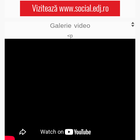
Galerie video
<p