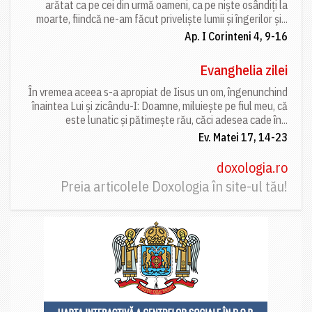
arătat ca pe cei din urmă oameni, ca pe niște osândiți la
moarte, fiindcă ne-am făcut priveliște lumii și îngerilor și...
Ap. I Corinteni 4, 9-16
Evanghelia zilei
În vremea aceea s-a apropiat de Iisus un om, îngenunchind
înaintea Lui și zicându-I: Doamne, miluiește pe fiul meu, că
este lunatic și pătimește rău, căci adesea cade în...
Ev. Matei 17, 14-23
doxologia.ro
Preia articolele Doxologia în site-ul tău!