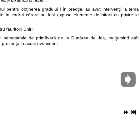
ităţii de limbă şi neam“.
nul pentru obţinerea gradului I în preoţie, au avut intervenţii la tema
te în cadrul cărora au fost expuse elemente definitorii cu privire la
 făuritorii Unirii.
inţei semestriale de primăvară de la Dunărea de Jos, mulţumind atât
ntru prezența la acest eveniment.