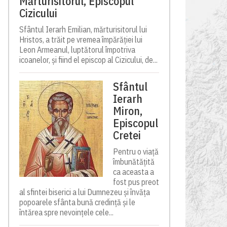
Mărturisitorul, Episcopul
Cizicului
Sfântul Ierarh Emilian, mărturisitorul lui
Hristos, a trăit pe vremea împărăției lui
Leon Armeanul, luptătorul împotriva
icoanelor, și fiind el episcop al Cizicului, de...
Sfântul
Ierarh
Miron,
Episcopul
Cretei
Pentru o viață
îmbunătățită
ca aceasta a
fost pus preot
al sfintei biserici a lui Dumnezeu și învăța
popoarele sfânta bună credință și le
întărea spre nevoințele cele...