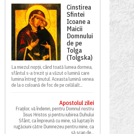
Cinstirea
Sfintei
Icoane a
Maicii
Domnului
de pe
Tolga
(Tolgska)
La miezul nopții, când toată lumea dormea,
sfântul s-a trezit și a văzut o lumină care
lumina întreg ținutul. Aceasta lumină venea
de la o coloană de foc de pe celălalt...
Apostolul zilei
Fraților, vă îndemn, pentru Domnul nostru
Iisus Hristos și pentru iubirea Duhului
Sfânt, ca împreună cu mine, să luptați în
rugăciuni către Dumnezeu pentru mine, ca
să scap de...