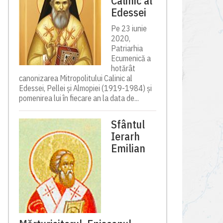
Calinic al
Edessei
Pe 23 iunie
2020,
Patriarhia
Ecumenică a
hotărât
canonizarea Mitropolitului Calinic al
Edessei, Pellei și Almopiei (1919-1984) și
pomenirea lui în fiecare an la data de...
Sfântul
Ierarh
Emilian