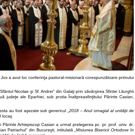
e Jos a avut loc conferinţa pastoral-misionară corespunzătoare primului
fântul Nicolae şi Sf. Andrei“ din Galaţi prin săvârşirea Sfintei Liturghii
uă judeţe ale Eparhiei, sub protia Înaltpreasfinţitului Părinte Casian,
cesta au fost aşezate sub genericul „
2018 –
Anul omagial
al unităţii de
l locaş.
i Părinte Arhiepiscop Casian a urmat prelegerea pc. pr. prof. univ. dr.
ian Patriarhul“ din Bucureşti, intitulată
„Misiunea Bisericii Ortodoxe în