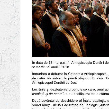
În data de 15 mai a.c., în Arhiepiscopia Dunării d
semestru al anului 2018.
Întrunirea a debutat în Catedrala Arhiepiscopală „S
de către un sobor de preoţi slujitori din cele do
Arhiepiscopul Dunării de Jos.
Lucrările şi dezbaterile propriu-zise care, anul a
credinţă şi de neam
”, s-au desfăşurat tot în sfântu
După cuvântul de deschidere al Înaltpreasfinţitulu
Viorel Ioniţă, de la Facultatea de Teologie „Justin