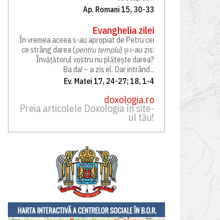
Ap. Romani 15, 30-33
Evanghelia zilei
În vremea aceea s-au apropiat de Petru cei
ce strâng darea (
pentru templu
) și i-au zis:
Învățătorul vostru nu plătește darea?
Ba da! – a zis el. Dar intrând...
Ev. Matei 17, 24-27; 18, 1-4
doxologia.ro
Preia articolele Doxologia în site-
ul tău!