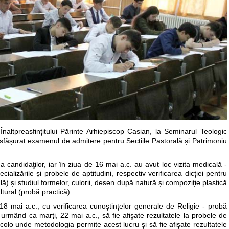
altpreasfinţitului Părinte Arhiepiscop Casian, la Seminarul Teologic
esfăşurat examenul de admitere pentru Secțiile Pastorală și Patrimoniu
ea candidaţilor, iar în ziua de 16 mai a.c. au avut loc vizita medicală -
cializările și probele de aptitudini, respectiv verificarea dicţiei pentru
lă) și studiul formelor, culorii, desen după natură și compoziţie plastică
ltural (probă practică).
18 mai a.c., cu verificarea cunoştinţelor generale de Religie - probă
, urmând ca marți, 22 mai a.c., să fie afişate rezultatele la probele de
acolo unde metodologia permite acest lucru şi să fie afişate rezultatele