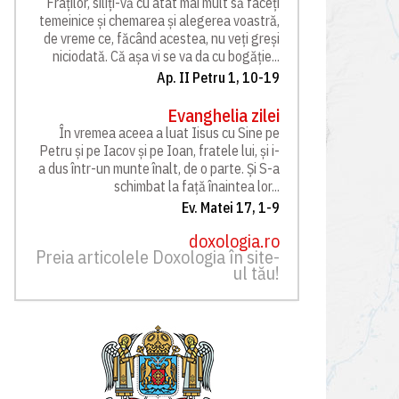
Fraților, siliți-vă cu atât mai mult să faceți
temeinice și chemarea și alegerea voastră,
de vreme ce, făcând acestea, nu veți greși
niciodată. Că așa vi se va da cu bogăție...
Ap. II Petru 1, 10-19
Evanghelia zilei
În vremea aceea a luat Iisus cu Sine pe
Petru și pe Iacov și pe Ioan, fratele lui, și i-
a dus într-un munte înalt, de o parte. Și S-a
schimbat la față înaintea lor...
Ev. Matei 17, 1-9
doxologia.ro
Preia articolele Doxologia în site-
ul tău!