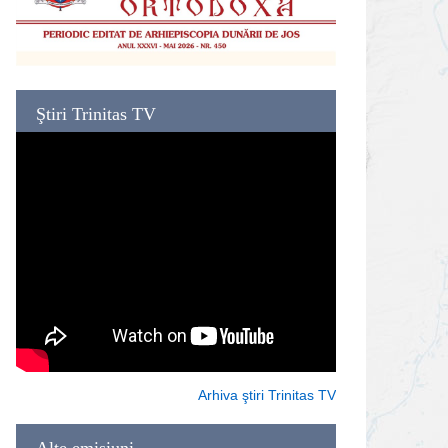
Ştiri Trinitas TV
Arhiva ştiri Trinitas TV
Alte emisiuni