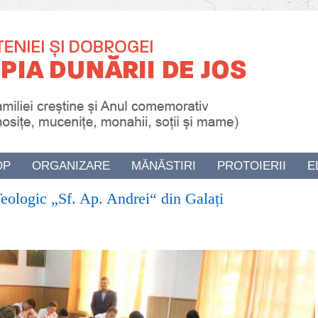
OP
ORGANIZARE
MĂNĂSTIRI
PROTOIERII
E
ologic „Sf. Ap. Andrei“ din Galați