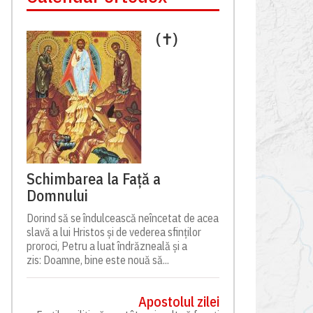
(✝)
Schimbarea la Față a
Domnului
Dorind să se îndulcească neîncetat de acea
slavă a lui Hristos și de vederea sfinților
proroci, Petru a luat îndrăzneală și a
zis: Doamne, bine este nouă să...
Apostolul zilei