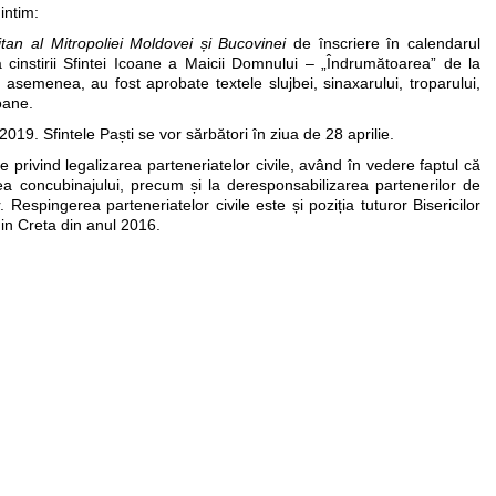
intim:
itan al Mitropoliei Moldovei
și Bucovinei
de înscriere în calendarul
 cinstirii Sfintei Icoane a Maicii Domnului – „Îndrumătoarea” de la
emenea, au fost aprobate textele slujbei, sinaxarului, troparului,
coane.
019. Sfintele Paști se vor sărbători în ziua de 28 aprilie.
e privind legalizarea parteneriatelor civile, având în vedere faptul că
ea concubinajului, precum și la deresponsabilizarea partenerilor de
r. Respingerea parteneriatelor civile este și poziția tuturor Bisericilor
in Creta din anul 2016.