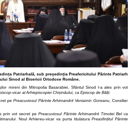
edin
ța Patriarhală, sub pre
ședin
ția Preafericitului Părinte Patriarh
tului Sinod al Bisericii Ortodoxe Române.
oșilor mireni din Mitropolia Basarabiei, Sfântul Sinod l-a ales prin vot
piscop-vicar al Arhiepiscopiei Chi
șinăului,
ca
Episcop de Băl
ți
.
cret pe
Preacuviosul Părinte Arhimandrit Veniamin Goreanu
, Consilier
es prin vot secret pe
Preacuviosul Părinte Arhimandrit Timotei Bel
ca
ătmarului
. Noul Arhiereu-vicar va purta titulatura
Preasfin
țitul Părinte