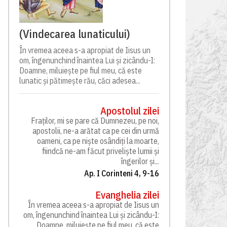
(Vindecarea lunaticului)
În vremea aceea s-a apropiat de Iisus un
om, îngenunchind înaintea Lui și zicându-I:
Doamne, miluiește pe fiul meu, că este
lunatic și pătimește rău, căci adesea...
Apostolul zilei
Fraților, mi se pare că Dumnezeu, pe noi,
apostolii, ne-a arătat ca pe cei din urmă
oameni, ca pe niște osândiți la moarte,
fiindcă ne-am făcut priveliște lumii și
îngerilor și...
Ap. I Corinteni 4, 9-16
Evanghelia zilei
În vremea aceea s-a apropiat de Iisus un
om, îngenunchind înaintea Lui și zicându-I:
Doamne, miluiește pe fiul meu, că este