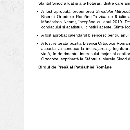
Sfântul Sinod a luat și alte hotărâri, dintre care am
A fost aprobată propunerea
Sinodului Mitropol
Bisericii Ortodoxe Române în ziua de 9 iulie a
Mânăstirea Neamț, începând cu anul 2019. De as
condacului și acatistului cinstirii acestei Sfinte I
A fost aprobat calendarul bisericesc pentru anul 2
A fost reiterată poziția Bisericii Ortodoxe Român
aceasta va conduce la încurajarea și legalizar
viață, în detrimentul interesului major al copiilo
Ortodoxe, exprimată la Sfântul și Marele Sinod d
Biroul de Presă al Patriarhiei Române