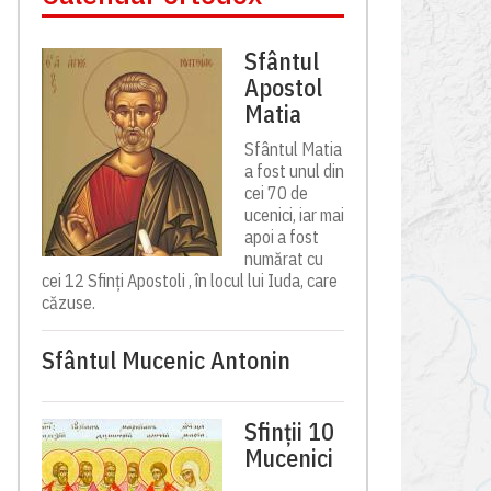
Sfântul
Apostol
Matia
Sfântul Matia
a fost unul din
cei 70 de
ucenici, iar mai
apoi a fost
numărat cu
cei 12 Sfinți Apostoli , în locul lui Iuda, care
căzuse.
Sfântul Mucenic Antonin
Sfinții 10
Mucenici