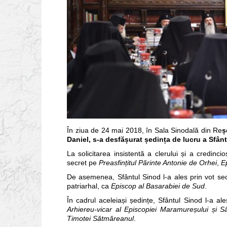
În ziua de 24 mai 2018, în Sala Sinodală din Re
ș
Daniel, s-a desfă
șurat
ședin
ța de lucru a Sfân
La solicitarea insistentă a clerului și a credinci
secret pe
Preasfin
țitul Părinte Antonie de Orhei
,
E
De asemenea, Sfântul Sinod l-a ales prin vot se
patriarhal, ca
Episcop al Basarabiei de Sud
.
În cadrul aceleiași ședințe, Sfântul Sinod l-a al
Arhiereu-vicar al
Episcopiei Maramure
șului
și S
Timotei Sătmăreanul
.