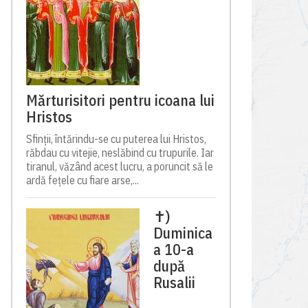
Mărturisitori pentru icoana lui
Hristos
Sfinții, întărindu-se cu puterea lui Hristos,
răbdau cu vitejie, neslăbind cu trupurile. Iar
tiranul, văzând acest lucru, a poruncit să le
ardă fețele cu fiare arse,...
✝)
Duminica
a 10-a
după
Rusalii