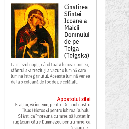
Cinstirea
Sfintei
Icoane a
Maicii
Domnului
de pe
Tolga
(Tolgska)
La miezul nopții, când toată lumea dormea,
sfântul s-a trezit și a văzut o lumină care
lumina întreg ținutul. Aceasta lumină venea
de la o coloană de foc de pe celălalt...
Apostolul zilei
Fraților, vă îndemn, pentru Domnul nostru
Iisus Hristos și pentru iubirea Duhului
Sfânt, ca împreună cu mine, să luptați în
rugăciuni către Dumnezeu pentru mine, ca
să scap de...