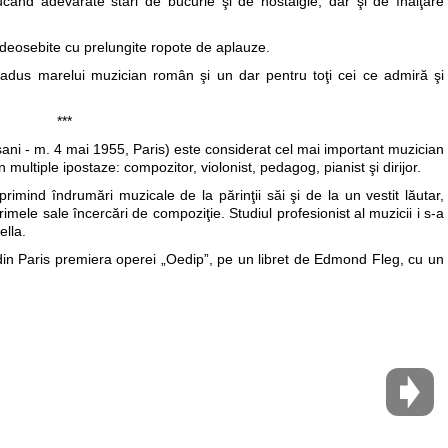
ducând adevărate stări de bucurie şi de nostalgie, dar şi de înălţare
le deosebite cu prelungite ropote de aplauze.
u adus marelui muzician român şi un dar pentru toţi cei ce admiră şi
***
ani - m. 4 mai 1955, Paris) este considerat cel mai important muzician
 multiple ipostaze: compozitor, violonist, pedagog, pianist şi dirijor.
rimind îndrumări muzicale de la părinţii săi şi de la un vestit lăutar,
mele sale încercări de compoziţie. Studiul profesionist al muzicii i s-a
ella.
din Paris premiera operei „Oedip”, pe un libret de Edmond Fleg, cu un