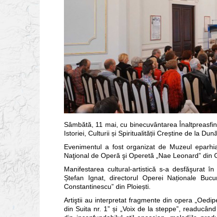
Sâmbătă, 11 mai, cu binecuvântarea Înaltpreasfinţ
Istoriei, Culturii și Spiritualității Creștine de la 
Evenimentul a fost organizat de Muzeul eparhia
Naţional de Operă şi Operetă „Nae Leonard” din G
Manifestarea cultural-artistică s-a desfăşurat în
Ștefan Ignat, directorul Operei Naționale Bucu
Constantinescu” din Ploiești.
Artiştii au interpretat fragmente din opera „Oed
din Suita nr. 1” și „Voix de la steppe”, readucând