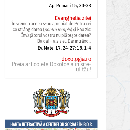
Ap. Romani 15, 30-33
Evanghelia zilei
În vremea aceea s-au apropiat de Petru cei
ce strâng darea (
pentru templu
) și i-au zis:
Învățătorul vostru nu plătește darea?
Ba da! – a zis el. Dar intrând...
Ev. Matei 17, 24-27; 18, 1-4
doxologia.ro
Preia articolele Doxologia în site-
ul tău!