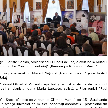
itul Părinte Casian, Arhiepiscopul Dunării de Jos, a avut loc la Muzeul
Dunărea de Jos Concertul-conferinţă „
Enescu pe înţelesul tuturor”.
l, în parteneriat cu Muzeul Naţional „George Enescu” şi cu Teatrul
alaţi.
 Salonul Oficial al Muzeului eparhial şi a fost susţinută de baritonul
rești și pianista Ioana Maria Lupașcu, solistă a Filarmonicii ”Paul
ipe”, „Șapte cântece pe versuri de Clément Marot”, op. 15, „Sarabanda
 în atenţia iubitorilor de muzică, sonorităţi abordate cu profesionalism