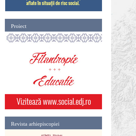
Proiect
Revista arhiepiscopiei