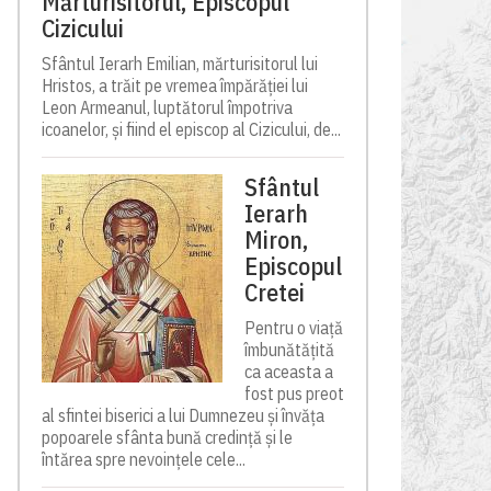
Mărturisitorul, Episcopul
Cizicului
Sfântul Ierarh Emilian, mărturisitorul lui
Hristos, a trăit pe vremea împărăției lui
Leon Armeanul, luptătorul împotriva
icoanelor, și fiind el episcop al Cizicului, de...
Sfântul
Ierarh
Miron,
Episcopul
Cretei
Pentru o viață
îmbunătățită
ca aceasta a
fost pus preot
al sfintei biserici a lui Dumnezeu și învăța
popoarele sfânta bună credință și le
întărea spre nevoințele cele...