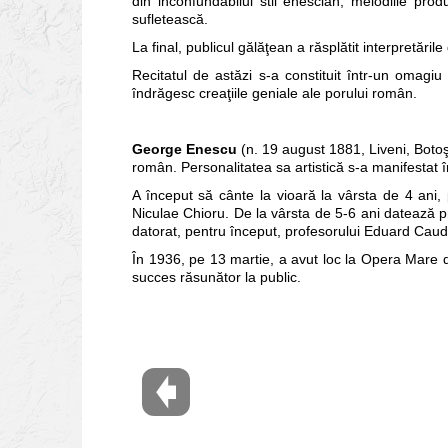
din inconfundabilul stil enescian, melodiile pro
sufletească.
La final, publicul gălăţean a răsplătit interpretări
Recitatul de astăzi s-a constituit într-un omagi
îndrăgesc creaţiile geniale ale porului român.
George Enescu
(n. 19 august 1881, Liveni, Botoş
român. Personalitatea sa artistică s-a manifestat în
A început să cânte la vioară la vârsta de 4 ani, p
Niculae Chioru. De la vârsta de 5-6 ani datează pri
datorat, pentru început, profesorului Eduard Caud
În 1936, pe 13 martie, a avut loc la Opera Mare 
succes răsunător la public.