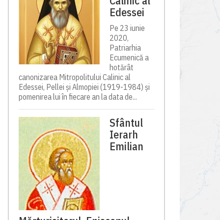
Calinic al
Edessei
Pe 23 iunie
2020,
Patriarhia
Ecumenică a
hotărât
canonizarea Mitropolitului Calinic al
Edessei, Pellei și Almopiei (1919-1984) și
pomenirea lui în fiecare an la data de...
Sfântul
Ierarh
Emilian