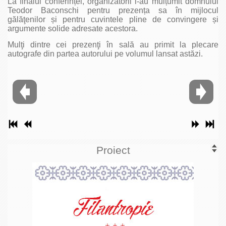
La finalul conferinței, organizatorii i-au mulțumit domnului
Teodor Baconschi pentru prezența sa în mijlocul
gălăţenilor și pentru cuvintele pline de convingere și
argumente solide adresate acestora.
Mulţi dintre cei prezenţi în sală au primit la plecare
autografe din partea autorului pe volumul lansat astăzi.
Proiect