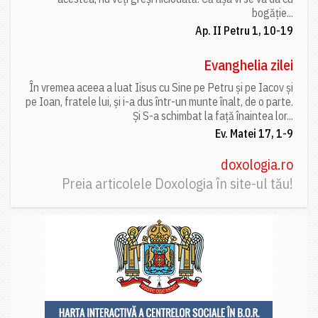
bogăție...
Ap. II Petru 1, 10-19
Evanghelia zilei
În vremea aceea a luat Iisus cu Sine pe Petru și pe Iacov și
pe Ioan, fratele lui, și i-a dus într-un munte înalt, de o parte.
Și S-a schimbat la față înaintea lor...
Ev. Matei 17, 1-9
doxologia.ro
Preia articolele Doxologia în site-ul tău!