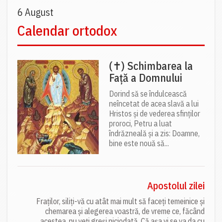
6 August
Calendar ortodox
(✝) Schimbarea la
Față a Domnului
Dorind să se îndulcească
neîncetat de acea slavă a lui
Hristos și de vederea sfinților
proroci, Petru a luat
îndrăzneală și a zis: Doamne,
bine este nouă să...
Apostolul zilei
Fraților, siliți-vă cu atât mai mult să faceți temeinice și
chemarea și alegerea voastră, de vreme ce, făcând
acestea, nu veți greși niciodată. Că așa vi se va da cu