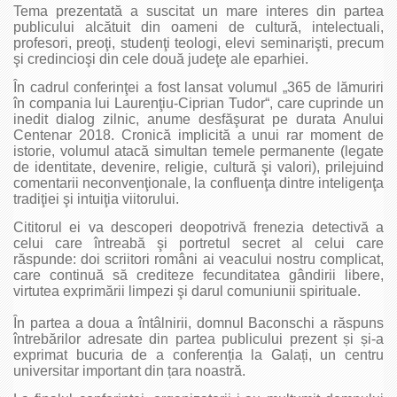
Tema prezentată a suscitat un mare interes din partea
publicului alcătuit din oameni de cultură, intelectuali,
profesori, preoţi, studenţi teologi, elevi seminarişti, precum
şi credincioşi din cele două judeţe ale eparhiei.
În cadrul conferinţei a fost lansat volumul „365 de lămuriri
în compania lui Laurenţiu-Ciprian Tudor“, care cuprinde un
inedit dialog zilnic, anume desfăşurat pe durata Anului
Centenar 2018. Cronică implicită a unui rar moment de
istorie, volumul atacă simultan temele permanente (legate
de identitate, devenire, religie, cultură şi valori), prilejuind
comentarii neconvenţionale, la confluenţa dintre inteligenţa
tradiţiei şi intuiţia viitorului.
Cititorul ei va descoperi deopotrivă frenezia detectivă a
celui care întreabă şi portretul secret al celui care
răspunde: doi scriitori români ai veacului nostru complicat,
care continuă să crediteze fecunditatea gândirii libere,
virtutea exprimării limpezi şi darul comuniunii spirituale.
În partea a doua a întâlnirii, domnul Baconschi a răspuns
întrebărilor adresate din partea publicului prezent și și-a
exprimat bucuria de a conferenția la Galați, un centru
universitar important din țara noastră.