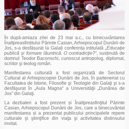
În după-amiaza zilei de 23 mai a.c., cu binecuvântarea
Înaltpreasfințitului Părinte Casian, Arhiepiscopul Dunării de
Jos, s-a desfășurat la Galați conferința intitulată
„Educaţie
publică şi formare lăuntrică. O contradicţie?“
, susținută de
domnul Teodor Baconschi, cunoscut antropolog, diplomat,
scriitor şi teolog român.
Manifestarea culturală a fost organizată de Sectorul
Cultural al Arhiepiscopiei Dunării de Jos, în parteneriat cu
Facultatea de Istorie, Filosofie şi Teologie din Galaţi şi s-a
desfăşurat în „Aula Magna“ a Universităţii „Dunărea de
Jos” din Galaţi.
La dezbateri a fost prezent și Înaltpreasfinţitul Părinte
Casian, Arhiepiscopul Dunării de Jos, care a binecuvântat
manifestarea și a prezentat publicului principalele repere
culturale şi ştiinţifice din viaţa şi activitatea distinsului
invitat.