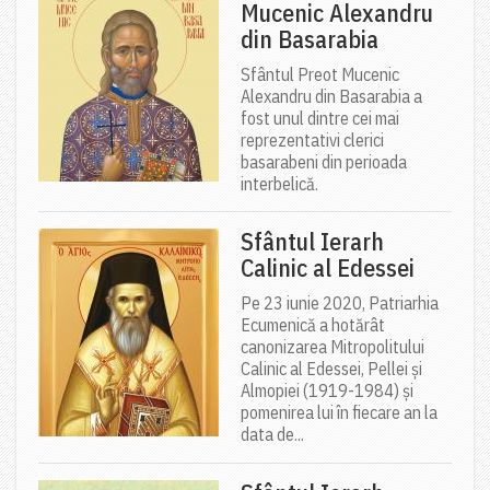
Mucenic Alexandru
din Basarabia
Sfântul Preot Mucenic
Alexandru din Basarabia a
fost unul dintre cei mai
reprezentativi clerici
basarabeni din perioada
interbelică.
Sfântul Ierarh
Calinic al Edessei
Pe 23 iunie 2020, Patriarhia
Ecumenică a hotărât
canonizarea Mitropolitului
Calinic al Edessei, Pellei și
Almopiei (1919-1984) și
pomenirea lui în fiecare an la
data de...