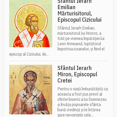
Sfântul Ierarh
Emilian
Mărturisitorul,
Episcopul Cizicului
Sfântul Ierarh Emilian,
mărturisitorul lui Hristos, a
trăit pe vremea împărăției lui
Leon Armeanul, luptătorul
împotriva icoanelor, și fiind el
episcop al Cizicului, de...
Sfântul Ierarh
Miron, Episcopul
Cretei
Pentru o viață îmbunătățită ca
aceasta a fost pus preot al
sfintei biserici a lui Dumnezeu
și învăța popoarele sfânta
bună credință și le întărea
spre nevoințele cele...