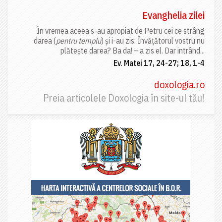
Evanghelia zilei
În vremea aceea s-au apropiat de Petru cei ce strâng
darea (
pentru templu
) și i-au zis: Învățătorul vostru nu
plătește darea? Ba da! – a zis el. Dar intrând...
Ev. Matei 17, 24-27; 18, 1-4
doxologia.ro
Preia articolele Doxologia în site-ul tău!