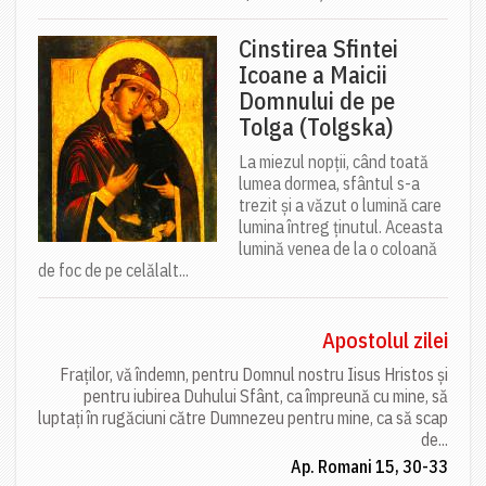
Cinstirea Sfintei
Icoane a Maicii
Domnului de pe
Tolga (Tolgska)
La miezul nopții, când toată
lumea dormea, sfântul s-a
trezit și a văzut o lumină care
lumina întreg ținutul. Aceasta
lumină venea de la o coloană
de foc de pe celălalt...
Apostolul zilei
Fraților, vă îndemn, pentru Domnul nostru Iisus Hristos și
pentru iubirea Duhului Sfânt, ca împreună cu mine, să
luptați în rugăciuni către Dumnezeu pentru mine, ca să scap
de...
Ap. Romani 15, 30-33