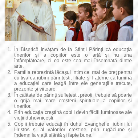
În Biserică învățăm de la Sfinții Părinți că educația
tinerilor și a copiilor este o artă și nu una
întâmplătoare, ci ea este cea mai însemnată dintre
arte.
Familia reprezintă lăcaşul intim cel mai de preţ pentru
cultivarea iubirii părintești, filiale şi fraterne ca lumină
a educaţiei care leagă între ele generațiile trecute,
prezente şi viitoare.
În calitate de părinți sufletești, preoții trebuie să poarte
o grijă mai mare creșterii spirituale a copiilor și
tinerilor.
Prin educaţia creştină copiii devin făclii luminoase ale
vieții duhovnicești.
Copiii trebuie educați în duhul Evangheliei iubirii lui
Hristos și al valorilor creștine, prin rugăciune și
îndemn la viață sfântă și fapte bune.