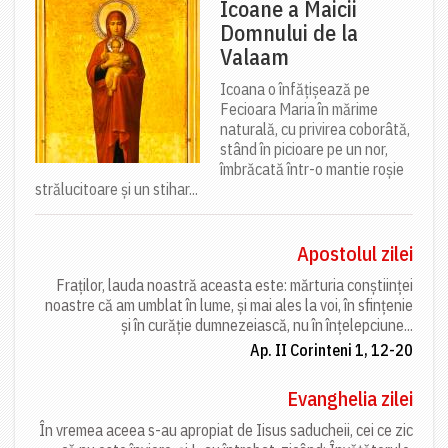
Icoane a Maicii
Domnului de la
Valaam
Icoana o înfățișează pe
Fecioara Maria în mărime
naturală, cu privirea coborâtă,
stând în picioare pe un nor,
îmbrăcată într-o mantie roșie
strălucitoare și un stihar...
Apostolul zilei
Fraților, lauda noastră aceasta este: mărturia conștiinței
noastre că am umblat în lume, și mai ales la voi, în sfințenie
și în curăție dumnezeiască, nu în înțelepciune...
Ap. II Corinteni 1, 12-20
Evanghelia zilei
În vremea aceea s-au apropiat de Iisus saducheii, cei ce zic