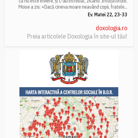
că nu este înviere, și L-au întrebat, zicând: Învățătorule,
Moise a zis: «Dacă cineva moare neavând copii, fratele...
Ev. Matei 22, 23-33
doxologia.ro
Preia articolele Doxologia în site-ul tău!