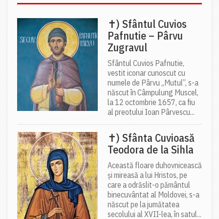
✝) Sfântul Cuvios
Pafnutie – Pârvu
Zugravul
Sfântul Cuvios Pafnutie,
vestit iconar cunoscut cu
numele de Pârvu „Mutul”, s-a
născut în Câmpulung Muscel,
la 12 octombrie 1657, ca fiu
al preotului Ioan Pârvescu...
✝) Sfânta Cuvioasă
Teodora de la Sihla
Această floare duhovnicească
și mireasă a lui Hristos, pe
care a odrăslit-o pământul
binecuvântat al Moldovei, s-a
născut pe la jumătatea
secolului al XVII-lea, în satul...