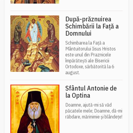
După-prăznuirea
Schimbării la Față a
Domnului
Schimbarea la Față a
Mântuitorului Iisus Hristos
este unul din Praznicele
împărătești ale Bisericii
Ortodoxe, sărbătorită la 6
august.
Sfântul Antonie de
la Optina
Doamne, ajută-mi să văd
păcatele mele; Doamne, dă-mi
răbdare, mărinimie şi blândeţe!