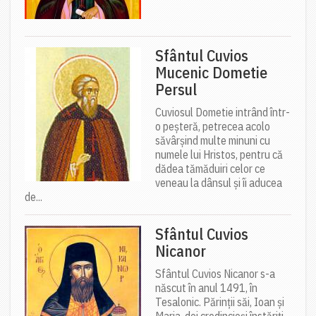
Sfântul Cuvios
Mucenic Dometie
Persul
Cuviosul Dometie intrând într-
o peșteră, petrecea acolo
săvârșind multe minuni cu
numele lui Hristos, pentru că
dădea tămăduiri celor ce
veneau la dânsul și îi aducea
de...
Sfântul Cuvios
Nicanor
Sfântul Cuvios Nicanor s-a
născut în anul 1491, în
Tesalonic. Părinții săi, Ioan și