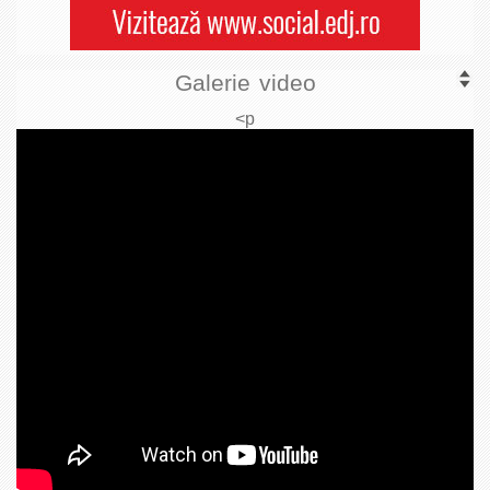
Galerie video
<p