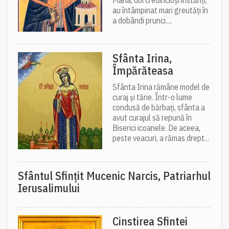
Maria, doi credincioși înstăriți,
au întâmpinat mari greutăți în
a dobândi prunci....
Sfânta Irina,
Împărăteasa
Sfânta Irina rămâne model de
curaj și tărie. Într-o lume
condusă de bărbați, sfânta a
avut curajul să repună în
Biserici icoanele. De aceea,
peste veacuri, a rămas drept...
Sfântul Sfinţit Mucenic Narcis, Patriarhul
Ierusalimului
Cinstirea Sfintei