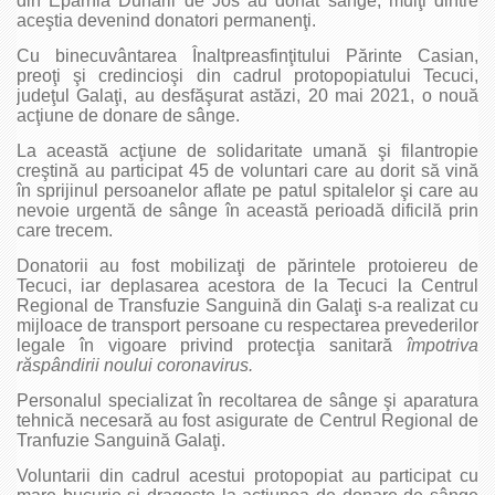
din Eparhia Dunării de Jos au donat sânge, mulţi dintre
aceştia devenind donatori permanenţi.
Cu binecuvântarea Înaltpreasfinţitului Părinte Casian,
preoţi şi credincioşi din cadrul protopopiatului Tecuci,
judeţul Galaţi, au desfăşurat astăzi, 20 mai 2021, o nouă
acţiune de donare de sânge.
La această acţiune de solidaritate umană şi filantropie
creştină au participat 45 de voluntari care au dorit să vină
în sprijinul persoanelor aflate pe patul spitalelor şi care au
nevoie urgentă de sânge în această perioadă dificilă prin
care trecem.
Donatorii au fost mobilizaţi de părintele protoiereu de
Tecuci, iar deplasarea acestora de la Tecuci la Centrul
Regional de Transfuzie Sanguină din Galaţi s-a realizat cu
mijloace de transport persoane cu respectarea prevederilor
legale în vigoare privind protecţia sanitară
împotriva
răspândirii noului coronavirus.
Personalul specializat în recoltarea de sânge şi aparatura
tehnică necesară au fost asigurate de Centrul Regional de
Tranfuzie Sanguină Galaţi.
Voluntarii din cadrul acestui protopopiat au participat cu