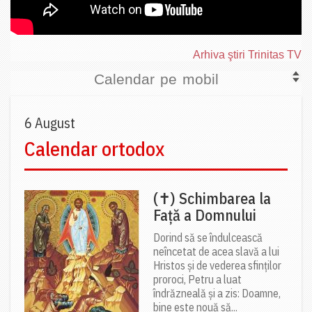
Arhiva ştiri Trinitas TV
Calendar pe mobil
6 August
Calendar ortodox
(✝) Schimbarea la
Față a Domnului
Dorind să se îndulcească
neîncetat de acea slavă a lui
Hristos și de vederea sfinților
proroci, Petru a luat
îndrăzneală și a zis: Doamne,
bine este nouă să...