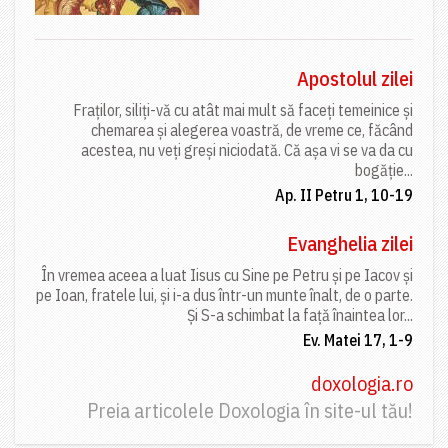
Apostolul zilei
Fraților, siliți-vă cu atât mai mult să faceți temeinice și
chemarea și alegerea voastră, de vreme ce, făcând
acestea, nu veți greși niciodată. Că așa vi se va da cu
bogăție...
Ap. II Petru 1, 10-19
Evanghelia zilei
În vremea aceea a luat Iisus cu Sine pe Petru și pe Iacov și
pe Ioan, fratele lui, și i-a dus într-un munte înalt, de o parte.
Și S-a schimbat la față înaintea lor...
Ev. Matei 17, 1-9
doxologia.ro
Preia articolele Doxologia în site-ul tău!