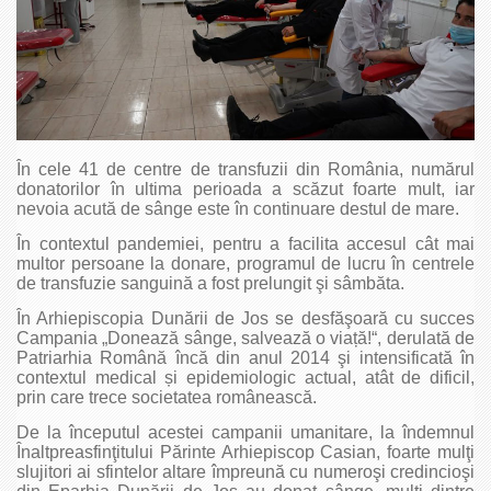
În cele 41 de centre de transfuzii din România, numărul
donatorilor în ultima perioada a scăzut foarte mult, iar
nevoia acută de sânge este în continuare destul de mare.
În contextul pandemiei, pentru a facilita accesul cât mai
multor persoane la donare, programul de lucru în centrele
de transfuzie sanguină a fost prelungit şi sâmbăta.
În Arhiepiscopia Dunării de Jos se desfăşoară cu succes
Campania „Donează sânge, salvează o viață!“, derulată de
Patriarhia Română încă din anul 2014 şi intensificată în
contextul medical și epidemiologic actual, atât de dificil,
prin care trece societatea românească.
De la începutul acestei campanii umanitare, la îndemnul
Înaltpreasfinţitului Părinte Arhiepiscop Casian, foarte mulţi
slujitori ai sfintelor altare împreună cu numeroşi credincioşi