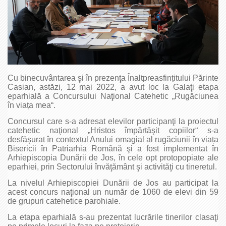
Cu binecuvântarea şi în prezenţa Înaltpreasfințitului Părinte
Casian, astăzi, 12 mai 2022, a avut loc la Galaţi etapa
eparhială a Concursului Naţional Catehetic „Rugăciunea
în viața mea“.
Concursul care s-a adresat elevilor participanţi la proiectul
catehetic naţional „Hristos împărtăşit copiilor“ s-a
desfăşurat în contextul Anului omagial al rugăciunii în viața
Bisericii în Patriarhia Română şi a fost implementat în
Arhiepiscopia Dunării de Jos, în cele opt protopopiate ale
eparhiei, prin Sectorului învăţământ şi activităţi cu tineretul.
La nivelul Arhiepiscopiei Dunării de Jos au participat la
acest concurs naţional un număr de 1060 de elevi din 59
de grupuri catehetice parohiale.
La etapa eparhială s-au prezentat lucrările tinerilor clasaţi