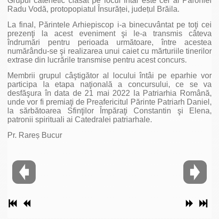
Grupul catehetic clasat pe locul întâi este cel al Parohiei
Radu Vodă, protopopiatul Însurăței, județul Brăila.
La final, Părintele Arhiepiscop i-a binecuvântat pe toţi cei
prezenţi la acest eveniment şi le-a transmis câteva
îndrumări pentru perioada următoare, între acestea
numărându-se şi realizarea unui caiet cu mărturiile tinerilor
extrase din lucrările transmise pentru acest concurs.
Membrii grupul câştigător al locului întâi pe eparhie vor
participa la etapa naţională a concursului, ce se va
desfăşura în data de 21 mai 2022 la Patriarhia Română,
unde vor fi premiaţi de Preafericitul Părinte Patriarh Daniel,
la sărbătoarea Sfinţilor Împăraţi Constantin şi Elena,
patronii spirituali ai Catedralei patriarhale.
Pr. Rareș Bucur