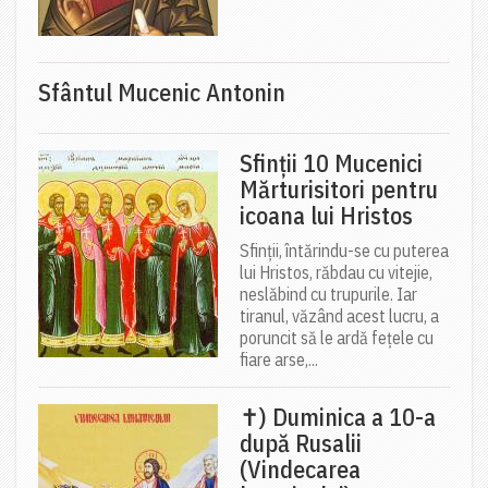
Sfântul Mucenic Antonin
Sfinții 10 Mucenici
Mărturisitori pentru
icoana lui Hristos
Sfinții, întărindu-se cu puterea
lui Hristos, răbdau cu vitejie,
neslăbind cu trupurile. Iar
tiranul, văzând acest lucru, a
poruncit să le ardă fețele cu
fiare arse,...
✝) Duminica a 10-a
după Rusalii
(Vindecarea