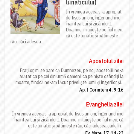
lunaticului)
În vremea aceea s-a apropiat
de Iisus un om, îngenunchind
înaintea Lui și zicându-I:
Doamne, miluiește pe fiul meu,
că este lunatic și pătimește
rău, căci adesea...
Apostolul zilei
Fraților, mi se pare că Dumnezeu, pe noi, apostolii, ne-a
arătat ca pe cei din urmă oameni, ca pe niște osândiți la
moarte, fiindcă ne-am făcut priveliște lumii și îngerilor și...
Ap. I Corinteni 4, 9-16
Evanghelia zilei
În vremea aceea s-a apropiat de Iisus un om, îngenunchind
înaintea Lui și zicându-I: Doamne, miluiește pe fiul meu, că
este lunatic și pătimește rău, căci adesea cade în...
Ev. Matei 17, 14-23