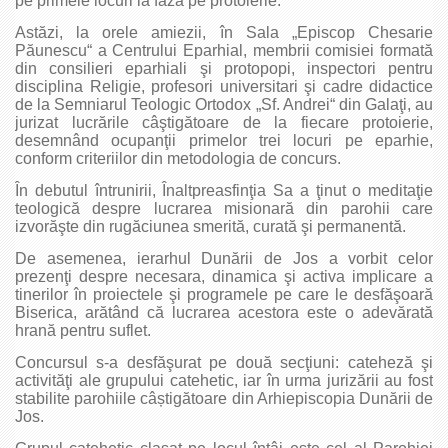
pe primele locuri la faza pe protoierie.
Astăzi, la orele amiezii, în Sala „Episcop Chesarie
Păunescu“ a Centrului Eparhial, membrii comisiei formată
din consilieri eparhiali şi protopopi, inspectori pentru
disciplina Religie, profesori universitari şi cadre didactice
de la Semniarul Teologic Ortodox „Sf. Andrei“ din Galaţi, au
jurizat lucrările câştigătoare de la fiecare protoierie,
desemnând ocupanţii primelor trei locuri pe eparhie,
conform criteriilor din metodologia de concurs.
În debutul întrunirii, Înaltpreasfinţia Sa a ţinut o meditaţie
teologică despre lucrarea misionară din parohii care
izvorăşte din rugăciunea smerită, curată şi permanentă.
De asemenea, ierarhul Dunării de Jos a vorbit celor
prezenţi despre necesara, dinamica şi activa implicare a
tinerilor în proiectele şi programele pe care le desfăşoară
Biserica, arătând că lucrarea acestora este o adevărată
hrană pentru suflet.
Concursul s-a desfăşurat pe două secţiuni: cateheză şi
activităţi ale grupului catehetic, iar în urma jurizării au fost
stabilite parohiile câștigătoare din Arhiepiscopia Dunării de
Jos.