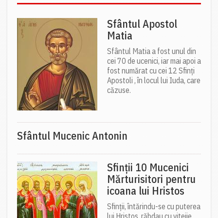
Sfântul Apostol
Matia
Sfântul Matia a fost unul din
cei 70 de ucenici, iar mai apoi a
fost numărat cu cei 12 Sfinți
Apostoli , în locul lui Iuda, care
căzuse.
Sfântul Mucenic Antonin
Sfinții 10 Mucenici
Mărturisitori pentru
icoana lui Hristos
Sfinții, întărindu-se cu puterea
lui Hristos, răbdau cu vitejie,