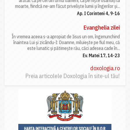
arătat ca pe cei din urmă oameni, ca pe niște osândiți la
moarte, fiindcă ne-am făcut priveliște lumii și îngerilor și...
Ap. I Corinteni 4, 9-16
Evanghelia zilei
În vremea aceea s-a apropiat de Iisus un om, îngenunchind
înaintea Lui și zicându-I: Doamne, miluiește pe fiul meu, că
este lunatic și pătimește rău, căci adesea cade în...
Ev. Matei 17, 14-23
doxologia.ro
Preia articolele Doxologia în site-ul tău!