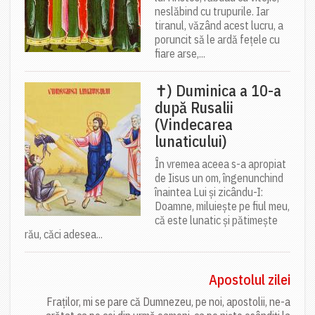
neslăbind cu trupurile. Iar
tiranul, văzând acest lucru, a
poruncit să le ardă fețele cu
fiare arse,...
✝) Duminica a 10-a
după Rusalii
(Vindecarea
lunaticului)
În vremea aceea s-a apropiat
de Iisus un om, îngenunchind
înaintea Lui și zicându-I:
Doamne, miluiește pe fiul meu,
că este lunatic și pătimește
rău, căci adesea...
Apostolul zilei
Fraților, mi se pare că Dumnezeu, pe noi, apostolii, ne-a