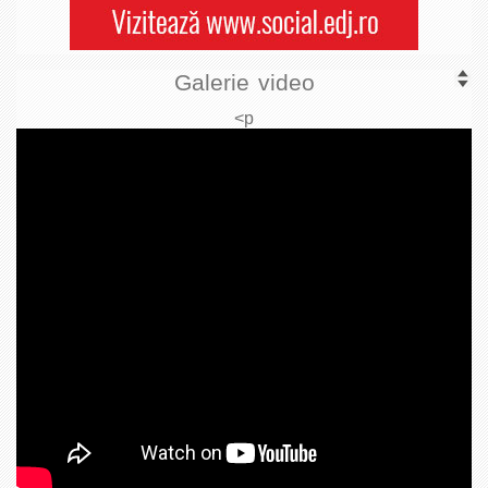
Galerie video
<p