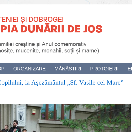
OP
ORGANIZARE
MĂNĂSTIRI
PROTOIERII
E
 Copilului, la Aşezământul „Sf. Vasile cel Mare”