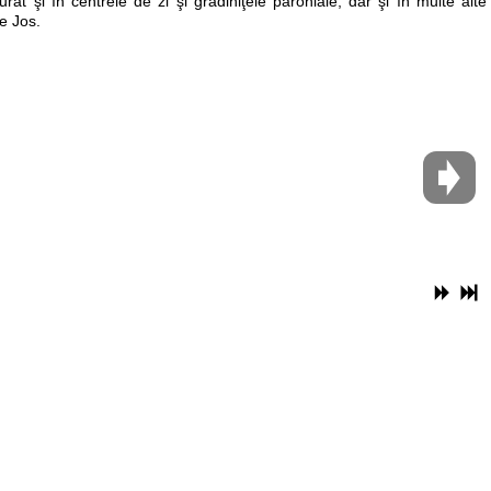
urat şi în centrele de zi şi grădiniţele parohiale, dar şi în multe alte
e Jos.