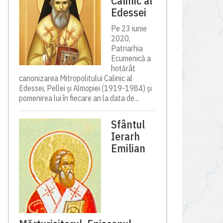
Calinic al
Edessei
Pe 23 iunie
2020,
Patriarhia
Ecumenică a
hotărât
canonizarea Mitropolitului Calinic al
Edessei, Pellei și Almopiei (1919-1984) și
pomenirea lui în fiecare an la data de...
Sfântul
Ierarh
Emilian