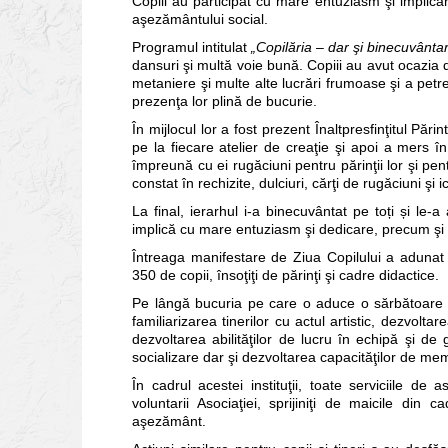
Copiii au participat cu mare entuziasm şi implicare
aşezământului social.
Programul intitulat
„Copilăria – dar şi binecuvânta
dansuri şi multă voie bună. Copiii au avut ocazia d
metaniere şi multe alte lucrări frumoase şi a petre
prezenţa lor plină de bucurie.
În mijlocul lor a fost prezent Înaltpresfinţitul Pă
pe la fiecare atelier de creaţie şi apoi a mers î
împreună cu ei rugăciuni pentru părinţii lor şi pen
constat în rechizite, dulciuri, cărţi de rugăciuni şi i
La final, ierarhul i-a binecuvântat pe toți și le-
implică cu mare entuziasm şi dedicare, precum şi p
Întreaga manifestare de Ziua Copilului a adunat 
350 de copii, însoţiţi de părinţi şi cadre didactice.
Pe lângă bucuria pe care o aduce o sărbătoare î
familiarizarea tinerilor cu actul artistic, dezvolt
dezvoltarea abilităţilor de lucru în echipă şi de ge
socializare dar şi dezvoltarea capacităţilor de mem
În cadrul acestei instituţii, toate serviciile de
voluntarii Asociaţiei, sprijiniţi de maicile din 
aşezământ.