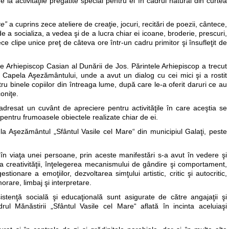
 la activităţile pregătite special pentru ei în cadrul natural din curtea
re”
a cuprins zece ateliere de creaţie, jocuri, recitări de poezii, cântece,
e a socializa, a vedea şi de a lucra chiar ei icoane, broderie, prescuri,
ce clipe unice preţ de câteva ore într-un cadru primitor şi însufleţit de
rinte Arhiepiscop Casian al Dunării de Jos. Părintele Arhiepiscop a trecut
n Capela Aşezământului, unde a avut un dialog cu cei mici şi a rostit
tru binele copiilor din întreaga lume, după care le-a oferit daruri ce au
coniţe.
a adresat un cuvânt de apreciere pentru activităţile în care aceştia se
entru frumoasele obiectele realizate chiar de ei.
la Aşezământul „Sfântul Vasile cel Mare“ din municipiul Galaţi, peste
n viaţa unei persoane, prin aceste manifestări s-a avut în vedere şi
area creativităţii, înţelegerea mecanismului de gândire şi comportament,
stionare a emoţiilor, dezvoltarea simţului artistic, critic şi autocritic,
orare, limbaj şi interpretare.
 asistenţă socială şi educaţională sunt asigurate de către angajaţii şi
cadrul Mănăstirii „Sfântul Vasile cel Mare“ aflată în incinta aceluiaşi