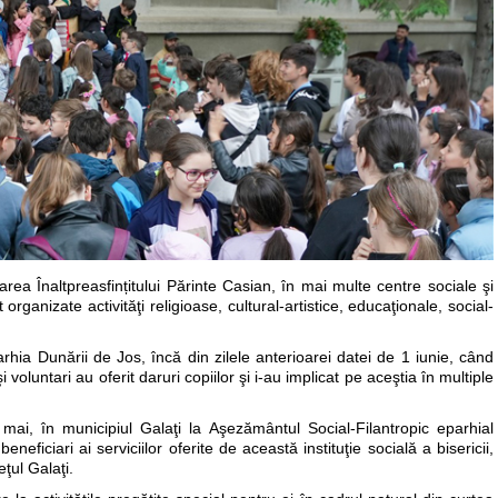
rea Înaltpreasfințitului Părinte Casian, în mai multe centre sociale şi
rganizate activităţi religioase, cultural-artistice, educaţionale, social-
hia Dunării de Jos, încă din zilele anterioarei datei de 1 iunie, când
şi voluntari au oferit daruri copiilor şi i-au implicat pe aceştia în multiple
 mai, în municipiul Galaţi la Aşezământul Social-Filantropic eparhial
neficiari ai serviciilor oferite de această instituţie socială a bisericii,
eţul Galaţi.