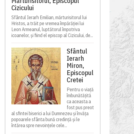
Mărturisitorul, Episcopul
Cizicului
Sfântul Ierarh Emilian, mărturisitorul lui
Hristos, a trăit pe vremea împărăției lui
Leon Armeanul, luptătorul împotriva
icoanelor, și fiind el episcop al Cizicului, de...
Sfântul
Ierarh
Miron,
Episcopul
Cretei
Pentru o viață
îmbunătățită
ca aceasta a
fost pus preot
al sfintei biserici a lui Dumnezeu și învăța
popoarele sfânta bună credință și le
întărea spre nevoințele cele...