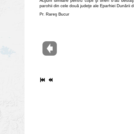
Acţiuni similare pentru copii şi tineri s-au desfăş
parohii din cele două judeţe ale Eparhiei Dunării d
Pr. Rareş Bucur