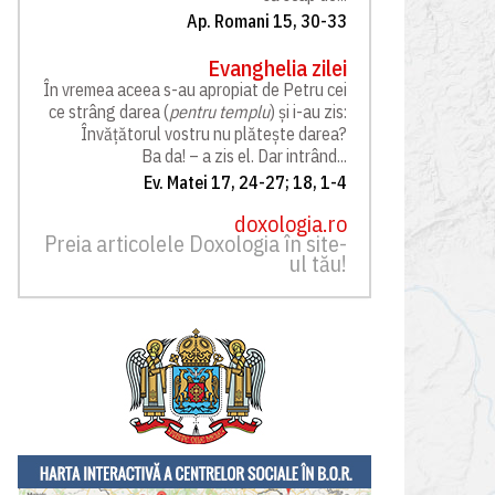
Ap. Romani 15, 30-33
Evanghelia zilei
În vremea aceea s-au apropiat de Petru cei
ce strâng darea (
pentru templu
) și i-au zis:
Învățătorul vostru nu plătește darea?
Ba da! – a zis el. Dar intrând...
Ev. Matei 17, 24-27; 18, 1-4
doxologia.ro
Preia articolele Doxologia în site-
ul tău!