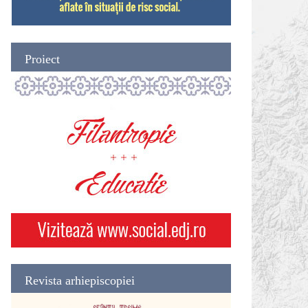
Proiect
Revista arhiepiscopiei