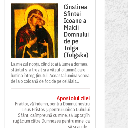
Cinstirea
Sfintei
Icoane a
Maicii
Domnului
de pe
Tolga
(Tolgska)
La miezul nopții, când toată lumea dormea,
sfântul s-a trezit și a văzut o lumină care
lumina întreg ținutul. Aceasta lumină venea
de la o coloană de foc de pe celălalt...
Apostolul zilei
Fraților, vă îndemn, pentru Domnul nostru
Iisus Hristos și pentru iubirea Duhului
Sfânt, ca împreună cu mine, să luptați în
rugăciuni către Dumnezeu pentru mine, ca
să scap de...