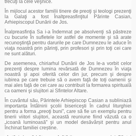
trecuţi la cele veşnice.
În mijlocul acestor familii tinere de preoţi şi teologi prezenţi
la Galaţi a fost Înaltpreasfinţitul Părinte Casian,
Arhiepiscopul Dunării de Jos.
Înalpreasfinţia Sa i-a îndemnat pe absolvenţi să păstreze
cu bucurie în sufletele lor astfel de momente şi să arate
recunoştinţă pentru darurile pe care Dumnezeu le aduce în
viaţa noastră prin părinţi, prin profesori şi prin toţi cei care
ne sunt alături.
De asemenea, chiriarhul Dunării de Jos le-a vorbit celor
prezenţi despre lumina revărsată de Dumnezeu în viaţa
noastră şi apoi oferită celor din jur, precum şi despre
iubirea pe care trebuie să o avem faţă de toţi oamenii şi
mai ales faţă de cei care au contribuit la formarea spirituală
ca oameni şi slujitori ai Sfintelor Altare.
În cuvântul său, Părintele Arhiepiscop Casian a subliniază
importanța întâlnirii şcolii bisericeşti în cadrul liturghiei
pentru a forma „preoţi buni”, care să fie un exemplu pentru
tinerii viitori slujitori, această reuniune fiind văzută ca o
„icoană luminoasă” şi un model desăvârșit pentru anul
închinat familiei creștine.