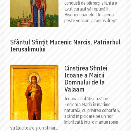
condusă de bărbați, sfânta a
avut curajul să repună în
Biserici icoanele. De aceea,
peste veacuri, a rămas drept...
Sfântul Sfinţit Mucenic Narcis, Patriarhul
Ierusalimului
Cinstirea Sfintei
Icoane a Maicii
Domnului de la
Valaam
Icoana o înfățișează pe
Fecioara Maria în mărime
naturală, cu privirea coborâtă,
stând în picioare pe un nor,
îmbrăcată într-o mantie roșie
strălucitoare și un stihar...