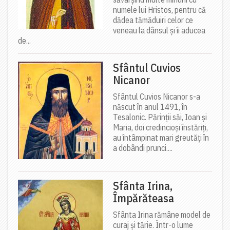
numele lui Hristos, pentru că
dădea tămăduiri celor ce
veneau la dânsul și îi aducea
de...
Sfântul Cuvios
Nicanor
Sfântul Cuvios Nicanor s-a
născut în anul 1491, în
Tesalonic. Părinții săi, Ioan și
Maria, doi credincioși înstăriți,
au întâmpinat mari greutăți în
a dobândi prunci....
Sfânta Irina,
Împărăteasa
Sfânta Irina rămâne model de
curaj și tărie. Într-o lume