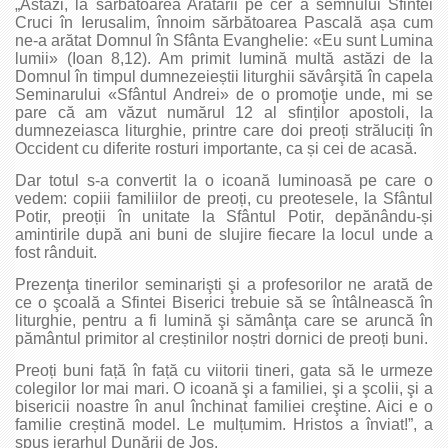
„Astăzi, la sărbătoarea Arătării pe cer a semnului Sfintei
Cruci în Ierusalim, înnoim sărbătoarea Pascală așa cum
ne-a arătat Domnul în Sfânta Evanghelie: «Eu sunt Lumina
lumii» (Ioan 8,12). Am primit lumină multă astăzi de la
Domnul în timpul dumnezeieștii liturghii săvârşită în capela
Seminarului «Sfântul Andrei» de o promoţie unde, mi se
pare că am văzut numărul 12 al sfinților apostoli, la
dumnezeiasca liturghie, printre care doi preoți străluciți în
Occident cu diferite rosturi importante, ca și cei de acasă.
Dar totul s-a convertit la o icoană luminoasă pe care o
vedem: copiii familiilor de preoți, cu preotesele, la Sfântul
Potir, preoții în unitate la Sfântul Potir, depănându-și
amintirile după ani buni de slujire fiecare la locul unde a
fost rânduit.
Prezenţa tinerilor seminarişti şi a profesorilor ne arată de
ce o şcoală a Sfintei Biserici trebuie să se întâlnească în
liturghie, pentru a fi lumină şi sămânţa care se aruncă în
pământul primitor al creștinilor noștri dornici de preoți buni.
Preoți buni față în față cu viitorii tineri, gata să le urmeze
colegilor lor mai mari. O icoană şi a familiei, şi a şcolii, şi a
bisericii noastre în anul închinat familiei creştine. Aici e o
familie creștină model. Le mulțumim. Hristos a înviat!”, a
spus ierarhul Dunării de Jos.