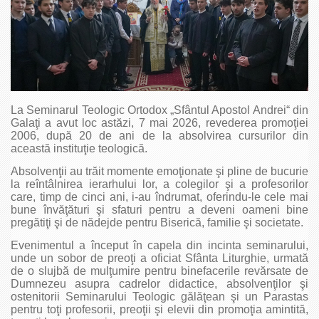
La Seminarul Teologic Ortodox „Sfântul Apostol Andrei“ din
Galaţi a avut loc astăzi, 7 mai 2026, revederea promoţiei
2006, după 20 de ani de la absolvirea cursurilor din
această instituţie teologică.
Absolvenţii au trăit momente emoţionate şi pline de bucurie
la reîntâlnirea ierarhului lor, a colegilor şi a profesorilor
care, timp de cinci ani, i-au îndrumat, oferindu-le cele mai
bune învăţături şi sfaturi pentru a deveni oameni bine
pregătiţi şi de nădejde pentru Biserică, familie şi societate.
Evenimentul a început în capela din incinta seminarului,
unde un sobor de preoţi a oficiat Sfânta Liturghie, urmată
de o slujbă de mulţumire pentru binefacerile revărsate de
Dumnezeu asupra cadrelor didactice, absolvenţilor şi
ostenitorii Seminarului Teologic gălăţean şi un Parastas
pentru toţi profesorii, preoţii şi elevii din promoţia amintită,