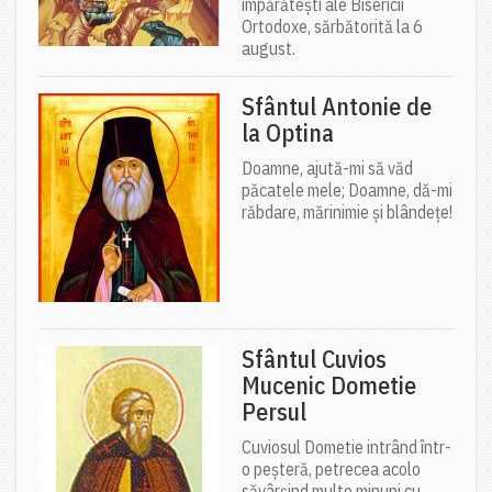
împărătești ale Bisericii
Ortodoxe, sărbătorită la 6
august.
Sfântul Antonie de
la Optina
Doamne, ajută-mi să văd
păcatele mele; Doamne, dă-mi
răbdare, mărinimie şi blândeţe!
Sfântul Cuvios
Mucenic Dometie
Persul
Cuviosul Dometie intrând într-
o peșteră, petrecea acolo
săvârșind multe minuni cu