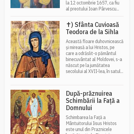
la 12 octombrie 1657, ca fiu
al preotului Ioan Pârvescu...
✝) Sfânta Cuvioasă
Teodora de la Sihla
Această floare duhovnicească
și mireasă a lui Hristos, pe
care a odrăslit-o pământul
binecuvântat al Moldovei, s-a
născut pe la jumătatea
secolului al XVII-lea, în satul...
După-prăznuirea
Schimbării la Față a
Domnului
Schimbarea la Față a
Mântuitorului Iisus Hristos
este unul din Praznicele