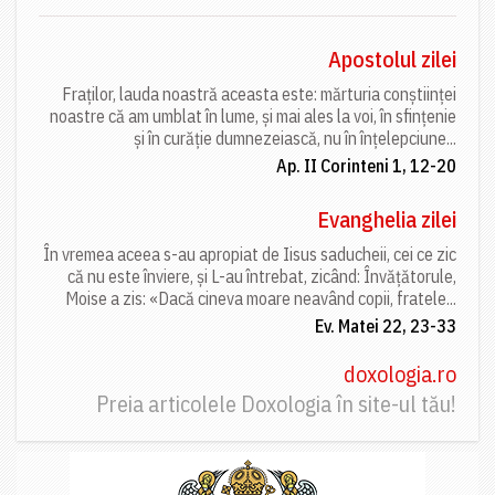
Apostolul zilei
Fraților, lauda noastră aceasta este: mărturia conștiinței
noastre că am umblat în lume, și mai ales la voi, în sfințenie
și în curăție dumnezeiască, nu în înțelepciune...
Ap. II Corinteni 1, 12-20
Evanghelia zilei
În vremea aceea s-au apropiat de Iisus saducheii, cei ce zic
că nu este înviere, și L-au întrebat, zicând: Învățătorule,
Moise a zis: «Dacă cineva moare neavând copii, fratele...
Ev. Matei 22, 23-33
doxologia.ro
Preia articolele Doxologia în site-ul tău!