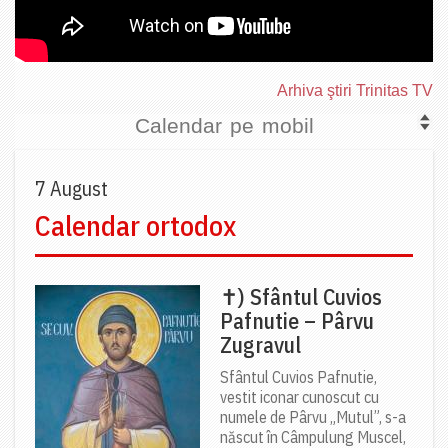
Arhiva ştiri Trinitas TV
Calendar pe mobil
7 August
Calendar ortodox
✝) Sfântul Cuvios
Pafnutie – Pârvu
Zugravul
Sfântul Cuvios Pafnutie,
vestit iconar cunoscut cu
numele de Pârvu „Mutul”, s-a
născut în Câmpulung Muscel,