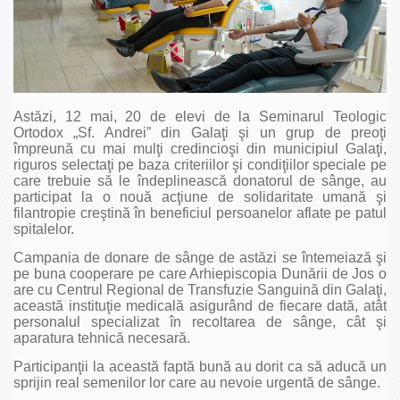
Astăzi, 12 mai, 20 de elevi de la Seminarul Teologic
Ortodox „Sf. Andrei” din Galaţi şi un grup de preoţi
împreună cu mai mulţi credincioşi din municipiul Galaţi,
riguros selectaţi pe baza criteriilor şi condiţiilor speciale pe
care trebuie să le îndeplinească donatorul de sânge, au
participat la o nouă acţiune de solidaritate umană şi
filantropie creştină în beneficiul persoanelor aflate pe patul
spitalelor.
Campania de donare de sânge de astăzi se întemeiază şi
pe buna cooperare pe care Arhiepiscopia Dunării de Jos o
are cu Centrul Regional de Transfuzie Sanguină din Galaţi,
această instituţie medicală asigurând de fiecare dată, atât
personalul specializat în recoltarea de sânge, cât şi
aparatura tehnică necesară.
Participanţii la această faptă bună au dorit ca să aducă un
sprijin real semenilor lor care au nevoie urgentă de sânge.