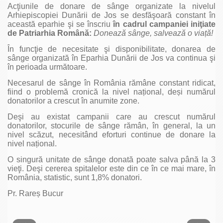
Acţiunile de donare de sânge organizate la nivelul
Arhiepiscopiei Dunării de Jos se desfăşoară constant în
această eparhie şi se înscriu
în cadrul campaniei iniţiate
de Patriarhia Română:
Donează sânge, salvează o viață!
În funcţie de necesitate şi disponibilitate, donarea de
sânge organizată în Eparhia Dunării de Jos va continua şi
în perioada următoare.
Necesarul de sânge în România rămâne constant ridicat,
fiind o problemă cronică la nivel național, deși numărul
donatorilor a crescut în anumite zone.
Deşi au existat campanii care au crescut numărul
donatorilor, stocurile de sânge rămân, în general, la un
nivel scăzut, necesitând eforturi continue de donare la
nivel național.
O singură unitate de sânge donată poate salva până la 3
vieţi. Deşi cererea spitalelor este din ce în ce mai mare, în
România, statistic, sunt 1,8% donatori.
Pr. Rareș Bucur