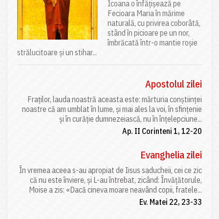
Icoana o înfățișează pe
Fecioara Maria în mărime
naturală, cu privirea coborâtă,
stând în picioare pe un nor,
îmbrăcată într-o mantie roșie
strălucitoare și un stihar...
Apostolul zilei
Fraților, lauda noastră aceasta este: mărturia conștiinței
noastre că am umblat în lume, și mai ales la voi, în sfințenie
și în curăție dumnezeiască, nu în înțelepciune...
Ap. II Corinteni 1, 12-20
Evanghelia zilei
În vremea aceea s-au apropiat de Iisus saducheii, cei ce zic
că nu este înviere, și L-au întrebat, zicând: Învățătorule,
Moise a zis: «Dacă cineva moare neavând copii, fratele...
Ev. Matei 22, 23-33