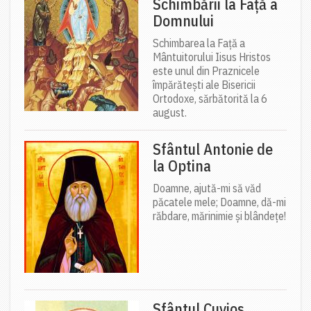
Schimbării la Față a
Domnului
Schimbarea la Față a
Mântuitorului Iisus Hristos
este unul din Praznicele
împărătești ale Bisericii
Ortodoxe, sărbătorită la 6
august.
Sfântul Antonie de
la Optina
Doamne, ajută-mi să văd
păcatele mele; Doamne, dă-mi
răbdare, mărinimie şi blândeţe!
Sfântul Cuvios