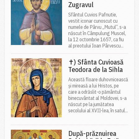
Zugravul
Sfântul Cuvios Pafnutie,
vestit iconar cunoscut cu
numele de Pârvu „Mutul”, s-a
născut în Câmpulung Muscel,
la 12 octombrie 1657, ca fiu
al preotului Ioan Pârvescu...
✝) Sfânta Cuvioasă
Teodora de la Sihla
Această floare duhovnicească
și mireasă a lui Hristos, pe
care a odrăslit-o pământul
binecuvântat al Moldovei, s-a
născut pe la jumătatea
secolului al XVII-lea, în satul...
După-prăznuirea