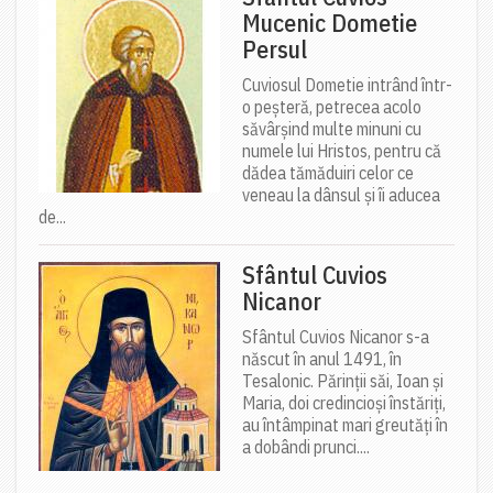
Mucenic Dometie
Persul
Cuviosul Dometie intrând într-
o peșteră, petrecea acolo
săvârșind multe minuni cu
numele lui Hristos, pentru că
dădea tămăduiri celor ce
veneau la dânsul și îi aducea
de...
Sfântul Cuvios
Nicanor
Sfântul Cuvios Nicanor s-a
născut în anul 1491, în
Tesalonic. Părinții săi, Ioan și
Maria, doi credincioși înstăriți,
au întâmpinat mari greutăți în
a dobândi prunci....