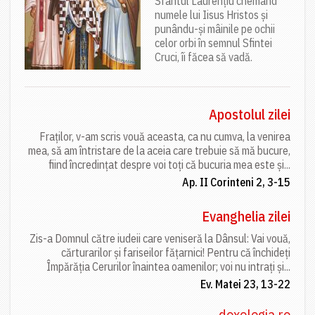
Sfântul Laurențiu chemând
numele lui Iisus Hristos și
punându-și mâinile pe ochii
celor orbi în semnul Sfintei
Cruci, îi făcea să vadă.
Apostolul zilei
Fraților, v-am scris vouă aceasta, ca nu cumva, la venirea
mea, să am întristare de la aceia care trebuie să mă bucure,
fiind încredințat despre voi toți că bucuria mea este și...
Ap. II Corinteni 2, 3-15
Evanghelia zilei
Zis-a Domnul către iudeii care veniseră la Dânsul: Vai vouă,
cărturarilor și fariseilor fățarnici! Pentru că închideți
Împărăția Cerurilor înaintea oamenilor; voi nu intrați și...
Ev. Matei 23, 13-22
doxologia.ro