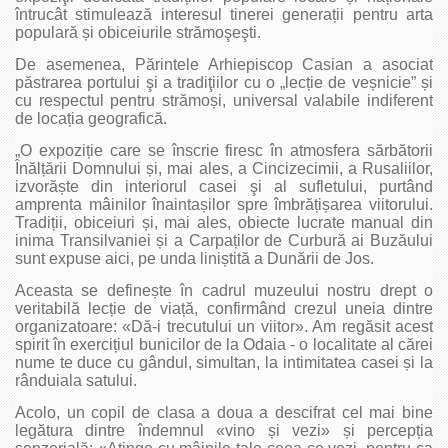
întrucât stimulează interesul tinerei generații pentru arta
populară și obiceiurile strămoşeşti.
De asemenea, Părintele Arhiepiscop Casian a asociat
păstrarea portului şi a tradiţiilor cu o „lecție de veșnicie” și
cu respectul pentru strămoși, universal valabile indiferent
de locația geografică.
„O expoziție care se înscrie firesc în atmosfera sărbătorii
Înălțării Domnului și, mai ales, a Cincizecimii, a Rusaliilor,
izvorăște din interiorul casei şi al sufletului, purtând
amprenta mâinilor înaintașilor spre îmbrățișarea viitorului.
Tradiții, obiceiuri și, mai ales, obiecte lucrate manual din
inima Transilvaniei și a Carpaților de Curbură ai Buzăului
sunt expuse aici, pe unda liniștită a Dunării de Jos.
Aceasta se definește în cadrul muzeului nostru drept o
veritabilă lecție de viață, confirmând crezul uneia dintre
organizatoare: «Dă-i trecutului un viitor». Am regăsit acest
spirit în exercițiul bunicilor de la Odaia - o localitate al cărei
nume te duce cu gândul, simultan, la intimitatea casei și la
rânduiala satului.
Acolo, un copil de clasa a doua a descifrat cel mai bine
legătura dintre îndemnul «vino și vezi» și percepția