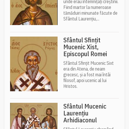
unde erau întemnițați creștinii.
Fiind martor la numeroase
tămăduiri minunate făcute de
Sfântul Laurențiu,...
Sfântul Sfințit
Mucenic Xist,
Episcopul Romei
Sfântul Sfințit Mucenic Sixt
era din Atena, de neam
grecesc, și a fost mai întâi
filosof, apoi ucenic al lui
Hristos.
Sfântul Mucenic
Laurențiu
Arhidiaconul