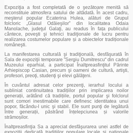
Expoziţia a fost completată de o şezătoare menită să
reconstituie atmosfera satului de altădată. În acest cadru,
meşterul popular Ecaterina Hulea, alături de Grupul
folcloric „Glasul Odăieşilor” din localitatea Odaia
Manolache, judeţul Galaţi, au readus în fața publicului
cântece, poveşti şi tehnici tradiţionale de lucru pentru
realizarea costumelor populare și a obiectelor tradiționale
româneşti.
La manifestarea culturală şi tradiţională, desfăşurată în
Sala de expoziţii temporare ”Sergiu Dumitrescu“ din cadrul
Muzeului eparhial, a participat Înaltpreasfinţitul Părinte
Arhiepiscop Casian, precum şi oameni de cultură, artişti,
profesori, preoţi, studenţi şi elevi gălăţeni.
În cuvântul adresat celor prezenţi, ierarhul locului a
subliniat continuitatea tradițiilor prin implicarea noilor
generații, arătând că tradițiile, portul popular şi folclorul
sunt comori inestimabile care definesc identitatea unui
popor, făcându-l unic şi stabil. Ele sunt punţi de legătură
între generații, păstrând înțelepciunea și valorile
strămoșilor.
Înaltpreasfinţia Sa a apreciat desfăşurarea unei astfel de
expoziţii dedicată tradițiilor populare locale și naționale