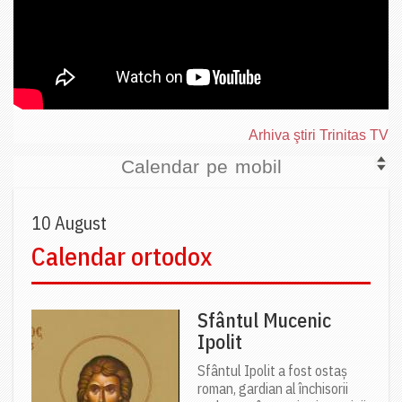
Arhiva ştiri Trinitas TV
Calendar pe mobil
10 August
Calendar ortodox
Sfântul Mucenic
Ipolit
Sfântul Ipolit a fost ostaș
roman, gardian al închisorii