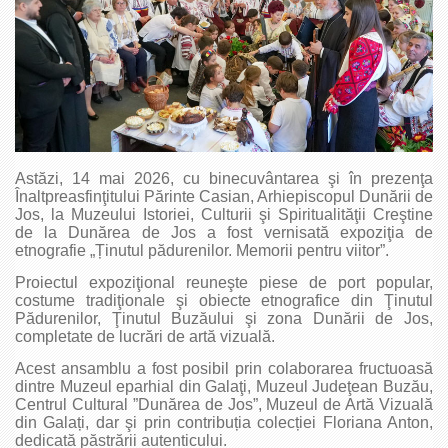
Astăzi, 14 mai 2026, cu binecuvântarea şi în prezenţa
Înaltpreasfinţitului Părinte Casian, Arhiepiscopul Dunării de
Jos, la Muzeului Istoriei, Culturii şi Spiritualităţii Creştine
de la Dunărea de Jos a fost vernisată expoziţia de
etnografie „Ținutul pădurenilor. Memorii pentru viitor”.
Proiectul expoziţional reuneşte piese de port popular,
costume tradiţionale şi obiecte etnografice din Ţinutul
Pădurenilor, Ţinutul Buzăului şi zona Dunării de Jos,
completate de lucrări de artă vizuală.
Acest ansamblu a fost posibil prin colaborarea fructuoasă
dintre Muzeul eparhial din Galaţi, Muzeul Judeţean Buzău,
Centrul Cultural ”Dunărea de Jos”, Muzeul de Artă Vizuală
din Galați, dar şi prin contribuția colecției Floriana Anton,
dedicată păstrării autenticului.