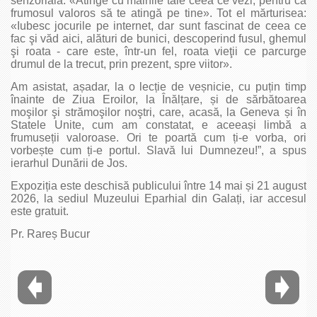
senzorială: «Atinge cu mâinile tale ceea ce vezi, pentru ca
frumosul valoros să te atingă pe tine». Tot el mărturisea:
«Iubesc jocurile pe internet, dar sunt fascinat de ceea ce
fac şi văd aici, alături de bunici, descoperind fusul, ghemul
şi roata - care este, într-un fel, roata vieţii ce parcurge
drumul de la trecut, prin prezent, spre viitor».
Am asistat, așadar, la o lecție de veșnicie, cu puțin timp
înainte de Ziua Eroilor, la Înălțare, și de sărbătoarea
moşilor şi strămoşilor noştri, care, acasă, la Geneva și în
Statele Unite, cum am constatat, e aceeași limbă a
frumuseții valoroase. Ori te poartă cum ți-e vorba, ori
vorbește cum ți-e portul. Slavă lui Dumnezeu!”, a spus
ierarhul Dunării de Jos.
Expoziția este deschisă publicului între 14 mai și 21 august
2026, la sediul Muzeului Eparhial din Galați, iar accesul
este gratuit.
Pr. Rareș Bucur