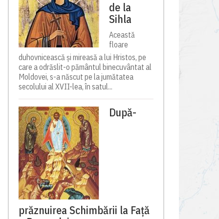
de la
Sihla
Această
floare
duhovnicească și mireasă a lui Hristos, pe
care a odrăslit-o pământul binecuvântat al
Moldovei, s-a născut pe la jumătatea
secolului al XVII-lea, în satul...
După-
prăznuirea Schimbării la Față