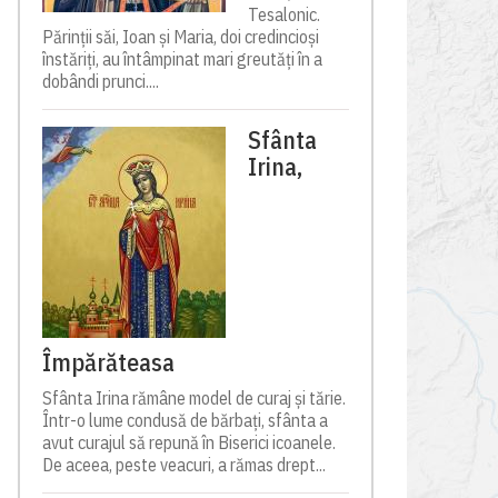
Tesalonic.
Părinții săi, Ioan și Maria, doi credincioși
înstăriți, au întâmpinat mari greutăți în a
dobândi prunci....
Sfânta
Irina,
Împărăteasa
Sfânta Irina rămâne model de curaj și tărie.
Într-o lume condusă de bărbați, sfânta a
avut curajul să repună în Biserici icoanele.
De aceea, peste veacuri, a rămas drept...