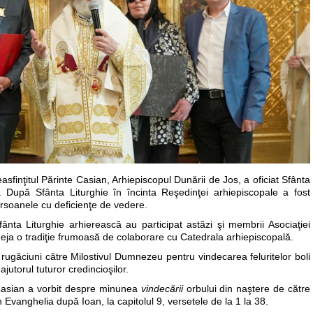
easfinţitul Părinte Casian, Arhiepiscopul Dunării de Jos, a oficiat Sfânta
i. După Sfânta Liturghie în încinta Reşedinţei arhiepiscopale a fost
ersoanele cu deficienţe de vedere.
Sfânta Liturghie arhierească au participat astăzi şi membrii Asociaţiei
 deja o tradiţie frumoasă de colaborare cu Catedrala arhiepiscopală.
it rugăciuni către Milostivul Dumnezeu pentru vindecarea feluritelor boli
ajutorul tuturor credincioşilor.
 Casian a vorbit despre minunea
vindecării
orbului din naştere de către
vanghelia după Ioan, la capitolul 9, versetele de la 1 la 38.