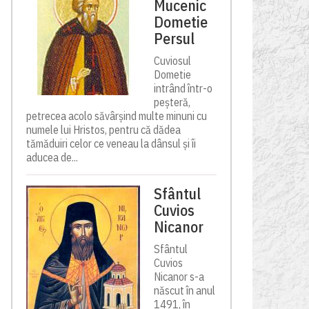
Mucenic
Dometie
Persul
Cuviosul
Dometie
intrând într-o
peșteră,
petrecea acolo săvârșind multe minuni cu
numele lui Hristos, pentru că dădea
tămăduiri celor ce veneau la dânsul și îi
aducea de...
Sfântul
Cuvios
Nicanor
Sfântul
Cuvios
Nicanor s-a
născut în anul
1491, în