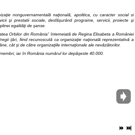
zaţie nonguvernamentală naţională, apolitica, cu caracter social si
icii şi prestatii sociale, desfăşurând programe, servicii, proiecte şi
eplinei egalităţi de şanse.
etatea Orbilor din România“ întemeiată de Regina Elisabeta a României
ntregii ţări, fiind recunoscută ca organizaţie naţională reprezentativă a
âne, cât şi de către organizaţiile internaţionale ale nevăzătorilor.
 de membri, iar în România numărul lor depăşeste 40.000.