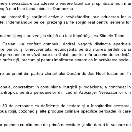
anele nevăzătoare au adesea o vedere lăuntrică şi spirituală mult mai
eapă mai bine taina iubirii lui Dumnezeu.
ța integrării şi sprijinirii active a nevăzătorilor, prin aducerea lor la
te, îndemnându-i pe cei prezenţi să fie sprijin real pentru semenii lor
mulți copii prezenţi la slujbă au fost împărtășiți cu Sfintele Taine.
te Casian, i-a conferit domnului Andrei Negoiţă distincţia eparhială
e pentru şi binecuvântată recunoştinţă pentru slujirea jertfelnică şi
ul persoanelor nevăzătoare din Galaţi, pentru mărturia vie de credinţă,
în suferinţă, precum şi pentru implicarea statornică în activitatea social-
 au primit din partea chiriarhului Dunării de Jos Noul Testament în
pală, concretizat în comuniune liturgică şi rugăciune, a continuat în
lantropică pentru persoanelor din cadrul Asociaţiei Nevăzătorilor din
or 30 de persoane cu deficienţe de vedere şi a însoţitorilor acestora,
ă roşii, cozonac şi alte produse culinare specifice perioadei în care
lor pachete cu alimente de primă necesitate şi alte daruri în valoare de