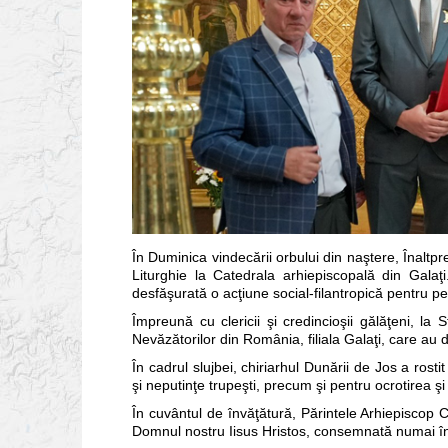
În Duminica vindecării orbului din naştere, Înaltpr
Liturghie la Catedrala arhiepiscopală din Galaţ
desfăşurată o acţiune social-filantropică pentru p
Împreună cu clericii şi credincioşii gălăţeni, la 
Nevăzătorilor din România, filiala Galaţi, care au
În cadrul slujbei, chiriarhul Dunării de Jos a rost
şi neputinţe trupeşti, precum şi pentru ocrotirea şi 
În cuvântul de învăţătură, Părintele Arhiepiscop
Domnul nostru Iisus Hristos, consemnată numai în E