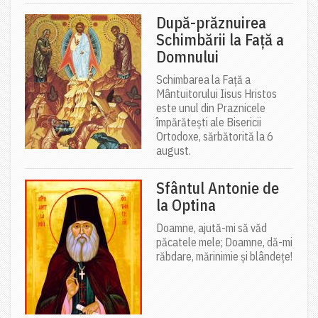
După-prăznuirea
Schimbării la Față a
Domnului
Schimbarea la Față a
Mântuitorului Iisus Hristos
este unul din Praznicele
împărătești ale Bisericii
Ortodoxe, sărbătorită la 6
august.
Sfântul Antonie de
la Optina
Doamne, ajută-mi să văd
păcatele mele; Doamne, dă-mi
răbdare, mărinimie şi blândeţe!