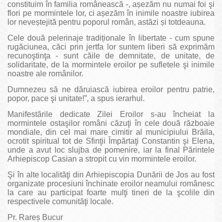
constituim în familia românească -, așezăm nu numai foi şi
flori pe mormintele lor, ci așezăm în inimile noastre iubirea
lor neveștejită pentru poporul român, astăzi și totdeauna.
Cele două pelerinaje tradiționale în libertate - cum spune
rugăciunea, căci prin jertfa lor suntem liberi să exprimăm
recunoştinţa - sunt căile de demnitate, de unitate, de
solidaritate, de la mormintele eroilor pe sufletele şi inimile
noastre ale românilor.
Dumnezeu să ne dăruiască iubirea eroilor pentru patrie,
popor, pace şi unitate!”, a spus ierarhul.
Manifestările dedicate Zilei Eroilor s-au încheiat la
mormintele ostaşilor români căzuţi în cele două războaie
mondiale, din cel mai mare cimitir al municipiului Brăila,
ocrotit spiritual tot de Sfinţii Împărtaţi Constantin şi Elena,
unde a avut loc slujba de pomenire, iar la final Părintele
Arhiepiscop Casian a stropit cu vin mormintele eroilor.
Şi în alte localităţi din Arhiepiscopia Dunării de Jos au fost
organizate procesiuni închinate eroilor neamului românesc
la care au participat foarte mulţi tineri de la şcolile din
respectivele comunităţi locale.
Pr. Rareș Bucur