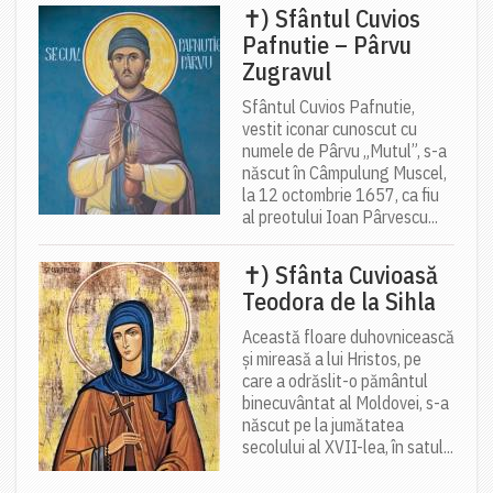
✝) Sfântul Cuvios
Pafnutie – Pârvu
Zugravul
Sfântul Cuvios Pafnutie,
vestit iconar cunoscut cu
numele de Pârvu „Mutul”, s-a
născut în Câmpulung Muscel,
la 12 octombrie 1657, ca fiu
al preotului Ioan Pârvescu...
✝) Sfânta Cuvioasă
Teodora de la Sihla
Această floare duhovnicească
și mireasă a lui Hristos, pe
care a odrăslit-o pământul
binecuvântat al Moldovei, s-a
născut pe la jumătatea
secolului al XVII-lea, în satul...