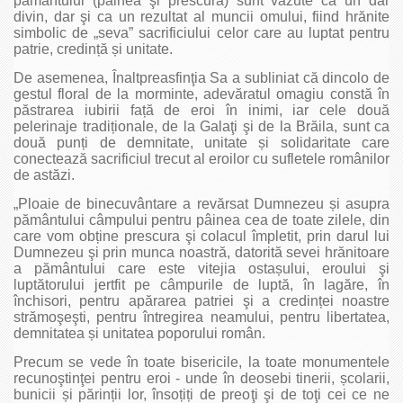
pământului (pâinea şi prescura) sunt văzute ca un dar
divin, dar şi ca un rezultat al muncii omului, fiind hrănite
simbolic de „seva” sacrificiului celor care au luptat pentru
patrie, credință și unitate.
De asemenea, Înaltpreasfinţia Sa a subliniat că dincolo de
gestul floral de la morminte, adevăratul omagiu constă în
păstrarea iubirii față de eroi în inimi, iar cele două
pelerinaje tradiționale, de la Galaţi şi de la Brăila, sunt ca
două punți de demnitate, unitate și solidaritate care
conectează sacrificiul trecut al eroilor cu sufletele românilor
de astăzi.
„Ploaie de binecuvântare a revărsat Dumnezeu și asupra
pământului câmpului pentru pâinea cea de toate zilele, din
care vom obține prescura şi colacul împletit, prin darul lui
Dumnezeu şi prin munca noastră, datorită sevei hrănitoare
a pământului care este vitejia ostașului, eroului şi
luptătorului jertfit pe câmpurile de luptă, în lagăre, în
închisori, pentru apărarea patriei şi a credinței noastre
strămoşeşti, pentru întregirea neamului, pentru libertatea,
demnitatea și unitatea poporului român.
Precum se vede în toate bisericile, la toate monumentele
recunoştinţei pentru eroi - unde în deosebi tinerii, școlarii,
bunicii și părinții lor, însoțiți de preoţi şi de toţi cei ce ne