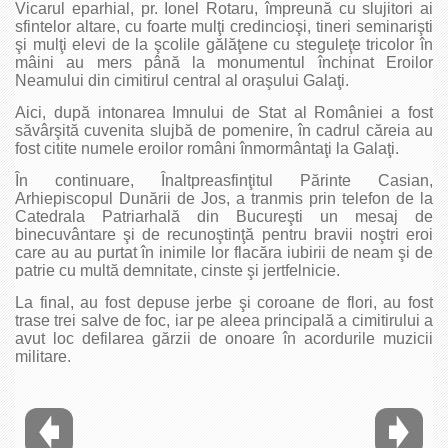
Vicarul eparhial, pr. Ionel Rotaru, împreună cu slujitori ai
sfintelor altare, cu foarte mulţi credincioşi, tineri seminarişti
şi mulţi elevi de la şcolile gălăţene cu steguleţe tricolor în
mâini au mers până la monumentul închinat Eroilor
Neamului din cimitirul central al oraşului Galaţi.
Aici, după intonarea Imnului de Stat al României a fost
săvârşită cuvenita slujbă de pomenire, în cadrul căreia au
fost citite numele eroilor români înmormântaţi la Galaţi.
În continuare, Înaltpreasfinţitul Părinte Casian,
Arhiepiscopul Dunării de Jos, a tranmis prin telefon de la
Catedrala Patriarhală din Bucureşti un mesaj de
binecuvântare şi de recunoştinţă pentru bravii noştri eroi
care au au purtat în inimile lor flacăra iubirii de neam şi de
patrie cu multă demnitate, cinste şi jertfelnicie.
La final, au fost depuse jerbe şi coroane de flori, au fost
trase trei salve de foc, iar pe aleea principală a cimitirului a
avut loc defilarea gărzii de onoare în acordurile muzicii
militare.