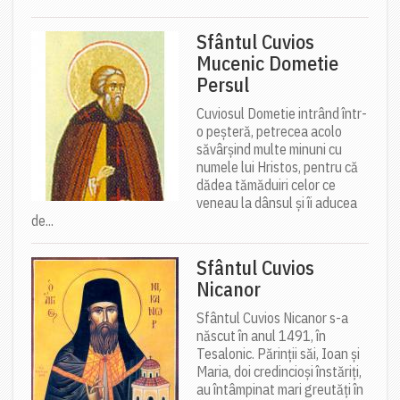
Sfântul Cuvios
Mucenic Dometie
Persul
Cuviosul Dometie intrând într-
o peșteră, petrecea acolo
săvârșind multe minuni cu
numele lui Hristos, pentru că
dădea tămăduiri celor ce
veneau la dânsul și îi aducea
de...
Sfântul Cuvios
Nicanor
Sfântul Cuvios Nicanor s-a
născut în anul 1491, în
Tesalonic. Părinții săi, Ioan și
Maria, doi credincioși înstăriți,
au întâmpinat mari greutăți în