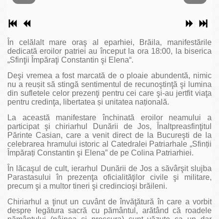
În celălalt mare oraş al eparhiei, Brăila, manifestările
dedicată eroilor patriei au început la ora 18:00, la biserica
„Sfinţii Împăraţi Constantin şi Elena“.
Deşi vremea a fost marcată de o ploaie abundentă, nimic
nu a reușit să stingă sentimentul de recunoştinţă şi lumina
din sufletele celor prezenţi pentru cei care şi-au jertfit viaţa
pentru credinţa, libertatea și unitatea națională.
La această manifestare închinată eroilor neamului a
participat şi chiriarhul Dunării de Jos, Înaltpreasfinţitul
Părinte Casian, care a venit direct de la Bucureşti de la
celebrarea hramului istoric al Catedralei Patriarhale „Sfinții
Împărați Constantin şi Elena” de pe Colina Patriarhiei.
În lăcaşul de cult, ierarhul Dunării de Jos a săvârşit slujba
Parastasului în prezenţa oficialităţilor civile şi militare,
precum şi a multor tineri şi credincioşi brăileni.
Chiriarhul a ţinut un cuvânt de învăţătură în care a vorbit
despre legătura sacră cu pământul, arătând că roadele