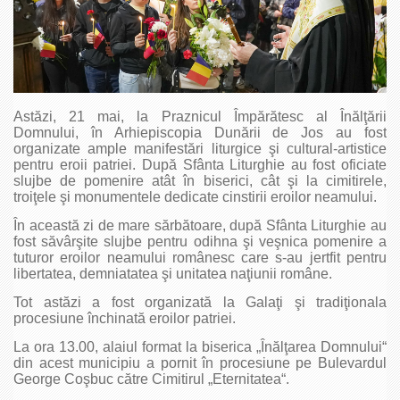
Astăzi, 21 mai, la Praznicul Împărătesc al Înălţării
Domnului, în Arhiepiscopia Dunării de Jos au fost
organizate ample manifestări liturgice şi cultural-artistice
pentru eroii patriei. După Sfânta Liturghie au fost oficiate
slujbe de pomenire atât în biserici, cât şi la cimitirele,
troiţele şi monumentele dedicate cinstirii eroilor neamului.
În această zi de mare sărbătoare, după Sfânta Liturghie au
fost săvârşite slujbe pentru odihna şi veşnica pomenire a
tuturor eroilor nea­mului românesc care s-au jertfit pentru
libertatea, demniatatea şi unitatea naţiunii române.
Tot astăzi a fost organizată la Galaţi şi tradiţionala
procesiune închinată eroilor patriei.
La ora 13.00, alaiul format la biserica „Înălţarea Domnului“
din acest municipiu a pornit în procesiune pe Bulevardul
George Coşbuc către Cimitirul „Eternitatea“.