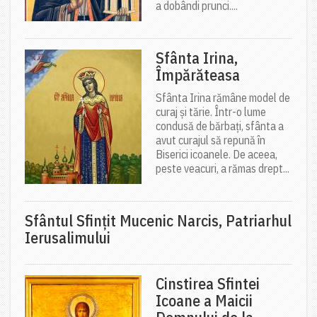
a dobândi prunci....
Sfânta Irina,
Împărăteasa
Sfânta Irina rămâne model de
curaj și tărie. Într-o lume
condusă de bărbați, sfânta a
avut curajul să repună în
Biserici icoanele. De aceea,
peste veacuri, a rămas drept...
Sfântul Sfinţit Mucenic Narcis, Patriarhul
Ierusalimului
Cinstirea Sfintei
Icoane a Maicii