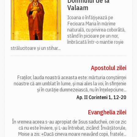
Domnului de la
Valaam
Icoana o înfățișează pe
Fecioara Maria în mărime
naturală, cu privirea coborâtă,
stând în picioare pe un nor,
îmbrăcată într-o mantie roșie
strălucitoare și un stihar...
Apostolul zilei
Fraților, lauda noastră aceasta este: mărturia conștiinței
noastre că am umblat în lume, și mai ales la voi, în sfințenie
și în curăție dumnezeiască, nu în înțelepciune...
Ap. II Corinteni 1, 12-20
Evanghelia zilei
În vremea aceea s-au apropiat de Iisus saducheii, cei ce zic
că nu este înviere, și L-au întrebat, zicând: Învățătorule,
Moise a zis: «Dacă cineva moare neavând copii, fratele...