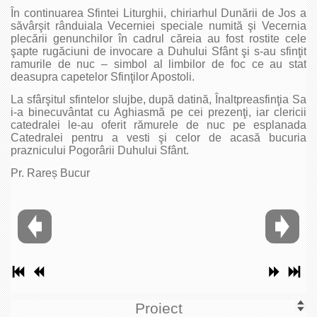
În continuarea Sfintei Liturghii, chiriarhul Dunării de Jos a
săvârşit rânduiala Vecerniei speciale numită şi Vecernia
plecării genunchilor în cadrul căreia au fost rostite cele
şapte rugăciuni de invocare a Duhului Sfânt şi s-au sfinţit
ramurile de nuc – simbol al limbilor de foc ce au stat
deasupra capetelor Sfinţilor Apostoli.
La sfârşitul sfintelor slujbe, după datină, Înaltpreasfinţia Sa
i-a binecuvântat cu Aghiasmă pe cei prezenţi, iar clericii
catedralei le-au oferit rămurele de nuc pe esplanada
Catedralei pentru a vesti şi celor de acasă bucuria
praznicului Pogorârii Duhului Sfânt.
Pr. Rareș Bucur
Proiect