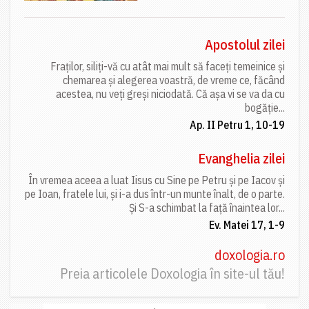
Apostolul zilei
Fraților, siliți-vă cu atât mai mult să faceți temeinice și
chemarea și alegerea voastră, de vreme ce, făcând
acestea, nu veți greși niciodată. Că așa vi se va da cu
bogăție...
Ap. II Petru 1, 10-19
Evanghelia zilei
În vremea aceea a luat Iisus cu Sine pe Petru și pe Iacov și
pe Ioan, fratele lui, și i-a dus într-un munte înalt, de o parte.
Și S-a schimbat la față înaintea lor...
Ev. Matei 17, 1-9
doxologia.ro
Preia articolele Doxologia în site-ul tău!