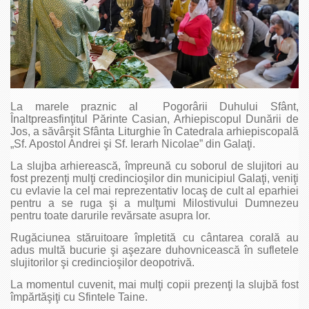
La marele praznic al Pogorârii Duhului Sfânt,
Înaltpreasfinţitul Părinte Casian, Arhiepiscopul Dunării de
Jos, a săvârşit Sfânta Liturghie în Catedrala arhiepiscopală
„Sf. Apostol Andrei şi Sf. Ierarh Nicolae” din Galaţi.
La slujba arhierească, împreună cu soborul de slujitori au
fost prezenţi mulţi credincioşilor din municipiul Galaţi, veniţi
cu evlavie la cel mai reprezentativ locaş de cult al eparhiei
pentru a se ruga şi a mulţumi Milostivului Dumnezeu
pentru toate darurile revărsate asupra lor.
Rugăciunea stăruitoare împletită cu cântarea corală au
adus multă bucurie şi aşezare duhovnicească în sufletele
slujitorilor şi credincioşilor deopotrivă.
La momentul cuvenit, mai mulţi copii prezenţi la slujbă fost
împărtăşiţi cu Sfintele Taine.