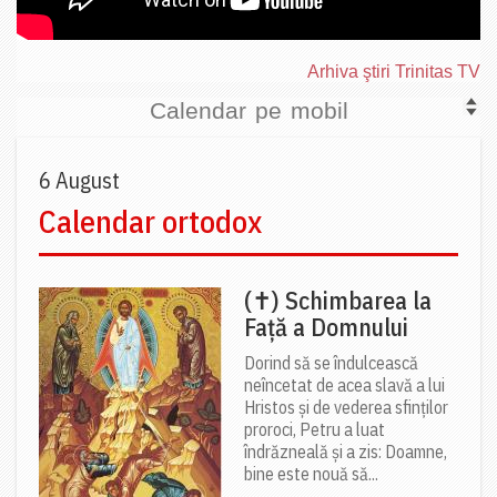
Arhiva ştiri Trinitas TV
Calendar pe mobil
6 August
Calendar ortodox
(✝) Schimbarea la
Față a Domnului
Dorind să se îndulcească
neîncetat de acea slavă a lui
Hristos și de vederea sfinților
proroci, Petru a luat
îndrăzneală și a zis: Doamne,
bine este nouă să...