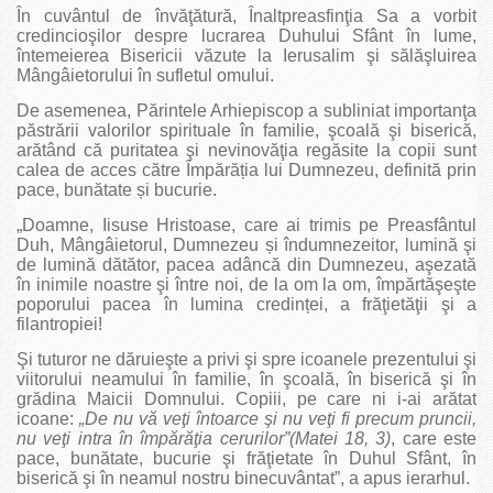
În cuvântul de învăţătură, Înaltprea­sfinţia Sa a vorbit
credincioşilor despre lucrarea Duhului Sfânt în lume,
întemeierea Bisericii văzute la Ierusalim şi sălăşluirea
Mângâietorului în sufletul omului.
De asemenea, Părintele Arhiepiscop a subliniat importanţa
păstrării valorilor spirituale în familie, şcoală şi biserică,
arătând că puritatea şi nevinovăţia regăsite la copii sunt
calea de acces către Împărăția lui Dumnezeu, definită prin
pace, bunătate și bucurie.
„Doamne, Iisuse Hristoase, care ai trimis pe Preasfântul
Duh, Mângâietorul, Dumnezeu și îndumnezeitor, lumină şi
de lumină dătător, pacea adâncă din Dumnezeu, aşezată
în inimile noastre şi între noi, de la om la om, împărtăşeşte
poporului pacea în lumina credinței, a frăţietăţii şi a
filantropiei!
Şi tuturor ne dăruieşte a privi şi spre icoanele prezentului şi
viitorului neamului în familie, în şcoală, în biserică şi în
grădina Maicii Domnului. Copiii, pe care ni i-ai arătat
icoane:
„De nu vă veţi întoarce şi nu veţi fi precum pruncii,
nu veţi intra în împărăţia cerurilor”(Matei 18, 3)
, care este
pace, bunătate, bucurie şi frăţietate în Duhul Sfânt, în
biserică şi în neamul nostru binecuvântat”, a apus ierarhul.