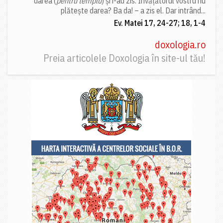
darea (
pentru templu
) și i-au zis: Învățătorul vostru nu
plătește darea? Ba da! – a zis el. Dar intrând...
Ev. Matei 17, 24-27; 18, 1-4
doxologia.ro
Preia articolele Doxologia în site-ul tău!