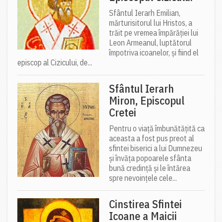
Sfântul Ierarh Emilian,
mărturisitorul lui Hristos, a
trăit pe vremea împărăției lui
Leon Armeanul, luptătorul
împotriva icoanelor, și fiind el
episcop al Cizicului, de...
Sfântul Ierarh
Miron, Episcopul
Cretei
Pentru o viață îmbunătățită ca
aceasta a fost pus preot al
sfintei biserici a lui Dumnezeu
și învăța popoarele sfânta
bună credință și le întărea
spre nevoințele cele...
Cinstirea Sfintei
Icoane a Maicii