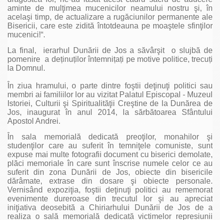
aminte de mulţimea mucenicilor neamului nostru şi, în
acelaşi timp, de actualizare a rugăciunilor permanente ale
Bisericii, care este zidită întotdeauna pe moaştele sfinţilor
mucenici!“.
La final, ierarhul Dunării de Jos a săvârşit o slujbă de
pomenire a deținuților întemnițați pe motive politice, trecuți
la Domnul.
În ziua hramului, o parte dintre foştii deţinuţi politici sau
membri ai familiilor lor au vizitat Palatul Episcopal - Muzeul
Istoriei, Culturii şi Spiritualităţii Creştine de la Dunărea de
Jos, inaugurat în anul 2014, la sărbătoarea Sfântului
Apostol Andrei.
În sala memorială dedicată preoţilor, monahilor şi
studenţilor care au suferit în temniţele comuniste, sunt
expuse mai multe fotografii document cu biserici demolate,
plăci memoriale în care sunt înscrise numele celor ce au
suferit din zona Dunării de Jos, obiecte din bisericile
dărâmate, extrase din dosare şi obiecte personale.
Vernisând expoziţia, foştii deţinuţi politici au rememorat
evenimente dureroase din trecutul lor şi au apreciat
iniţiativa deosebită a Chiriarhului Dunării de Jos de a
realiza o sală memorială dedicată victimelor represiunii