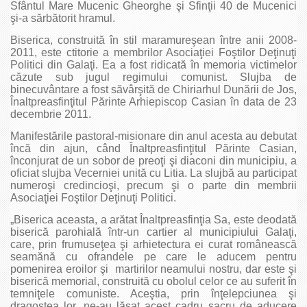
Sfântul Mare Mucenic Gheorghe şi Sfinţii 40 de Mucenici
şi-a sărbătorit hramul.
Biserica, construită în stil maramureşean între anii 2008-
2011, este ctitorie a membrilor Asociaţiei Foştilor Deţinuţi
Politici din Galaţi. Ea a fost ridicată în memoria victimelor
căzute sub jugul regimului comunist. Slujba de
binecuvântare a fost săvârşită de Chiriarhul Dunării de Jos,
Înaltpreasfinţitul Părinte Arhiepiscop Casian în data de 23
decembrie 2011.
Manifestările pastoral-misionare din anul acesta au debutat
încă din ajun, când Înaltpreasfinţitul Părinte Casian,
înconjurat de un sobor de preoţi şi diaconi din municipiu, a
oficiat slujba Vecerniei unită cu Litia. La slujbă au participat
numeroşi credincioşi, precum şi o parte din membrii
Asociaţiei Foştilor Deţinuţi Politici.
„Biserica aceasta, a arătat Înaltpreasfinţia Sa, este deodată
biserică parohială într-un cartier al municipiului Galaţi,
care, prin frumuseţea şi arhietectura ei curat românească
seamănă cu ofrandele pe care le aducem pentru
pomenirea eroilor şi martirilor neamului nostru, dar este şi
biserică memorial, construită cu obolul celor ce au suferit în
temniţele comuniste. Aceştia, prin înţelepciunea şi
dragostea lor, ne-au lăsat acest cadru sacru de aducere