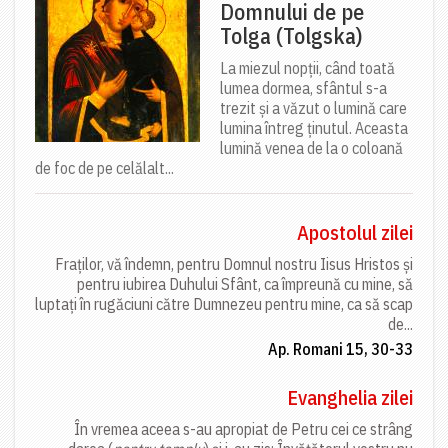
Domnului de pe
Tolga (Tolgska)
La miezul nopții, când toată
lumea dormea, sfântul s-a
trezit și a văzut o lumină care
lumina întreg ținutul. Aceasta
lumină venea de la o coloană
de foc de pe celălalt...
Apostolul zilei
Fraților, vă îndemn, pentru Domnul nostru Iisus Hristos și
pentru iubirea Duhului Sfânt, ca împreună cu mine, să
luptați în rugăciuni către Dumnezeu pentru mine, ca să scap
de...
Ap. Romani 15, 30-33
Evanghelia zilei
În vremea aceea s-au apropiat de Petru cei ce strâng