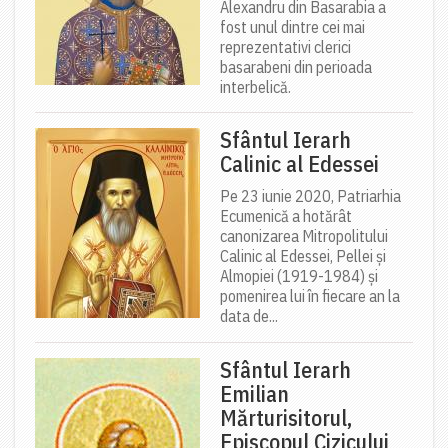
Alexandru din Basarabia a
fost unul dintre cei mai
reprezentativi clerici
basarabeni din perioada
interbelică.
Sfântul Ierarh
Calinic al Edessei
Pe 23 iunie 2020, Patriarhia
Ecumenică a hotărât
canonizarea Mitropolitului
Calinic al Edessei, Pellei și
Almopiei (1919-1984) și
pomenirea lui în fiecare an la
data de...
Sfântul Ierarh
Emilian
Mărturisitorul,
Episcopul Cizicului