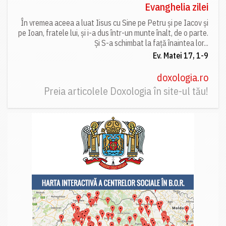
Evanghelia zilei
În vremea aceea a luat Iisus cu Sine pe Petru și pe Iacov și
pe Ioan, fratele lui, și i-a dus într-un munte înalt, de o parte.
Și S-a schimbat la față înaintea lor...
Ev. Matei 17, 1-9
doxologia.ro
Preia articolele Doxologia în site-ul tău!