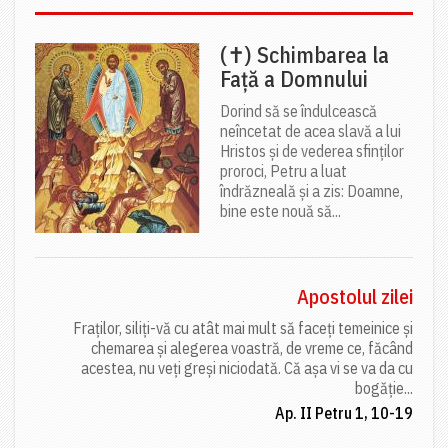
(✝) Schimbarea la
Față a Domnului
Dorind să se îndulcească
neîncetat de acea slavă a lui
Hristos și de vederea sfinților
proroci, Petru a luat
îndrăzneală și a zis: Doamne,
bine este nouă să...
Apostolul zilei
Fraților, siliți-vă cu atât mai mult să faceți temeinice și
chemarea și alegerea voastră, de vreme ce, făcând
acestea, nu veți greși niciodată. Că așa vi se va da cu
bogăție...
Ap. II Petru 1, 10-19