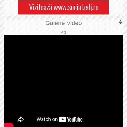
Galerie video
<p