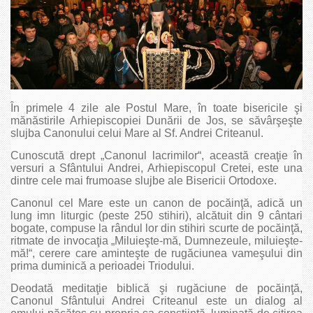
În primele 4 zile ale Postul Mare, în toate bisericile şi
mănăstirile Arhiepiscopiei Dunării de Jos, se săvârşeşte
slujba Canonului celui Mare al Sf. Andrei Criteanul.
Cunoscută drept „Canonul lacrimilor“, această creaţie în
versuri a Sfântului Andrei, Arhiepiscopul Cretei, este una
dintre cele mai frumoase slujbe ale Bisericii Ortodoxe.
Canonul cel Mare este un canon de pocăinţă, adică un
lung imn liturgic (peste 250 stihiri), alcătuit din 9 cântari
bogate, compuse la rândul lor din stihiri scurte de pocăinţă,
ritmate de invocaţia „Miluieşte-mă, Dumnezeule, miluieşte-
mă!“, cerere care aminteşte de rugăciunea vameşului din
prima duminică a perioadei Triodului.
Deodată meditaţie biblică şi rugăciune de pocăinţă,
Canonul Sfântului Andrei Criteanul este un dialog al