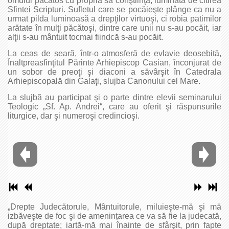
omului păcătos cu propria sa conştiinţă, luminată de citirea
Sfintei Scripturi. Sufletul care se pocăieşte plânge ca nu a
urmat pilda luminoasă a drepţilor virtuoşi, ci robia patimilor
arătate în mulţi păcătoşi, dintre care unii nu s-au pocăit, iar
alţii s-au mântuit tocmai fiindcă s-au pocăit.
La ceas de seară, într-o atmosferă de evlavie deosebită,
Înaltpreasfinţitul Părinte Arhiepiscop Casian, înconjurat de
un sobor de preoţi şi diaconi a săvârşit în Catedrala
Arhiepiscopală din Galaţi, slujba Canonului cel Mare.
La slujbă au participat şi o parte dintre elevii seminarului
Teologic „Sf. Ap. Andrei“, care au oferit şi răspunsurile
liturgice, dar şi numeroşi credincioşi.
„Drepte Judecătorule, Mântuitorule, miluieşte-mă şi mă
izbăveşte de foc şi de amenințarea ce va să fie la judecată,
după dreptate; iartă-mă mai înainte de sfârşit, prin fapte