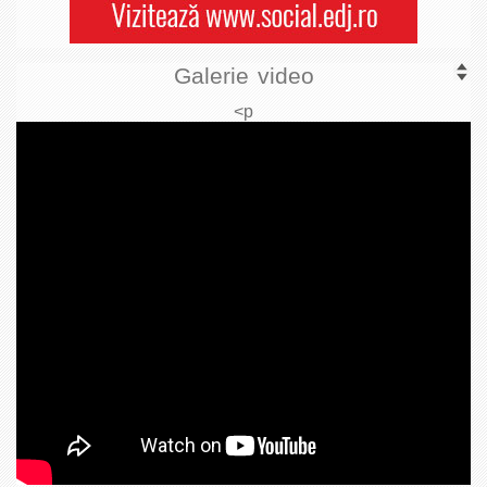
Galerie video
<p