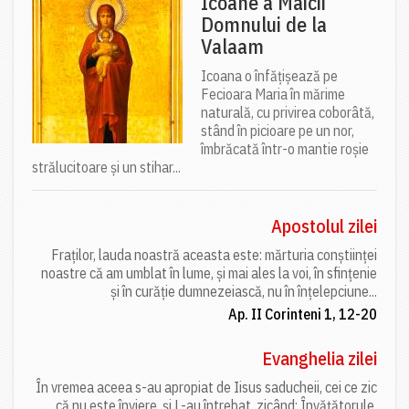
Icoane a Maicii
Domnului de la
Valaam
Icoana o înfățișează pe
Fecioara Maria în mărime
naturală, cu privirea coborâtă,
stând în picioare pe un nor,
îmbrăcată într-o mantie roșie
strălucitoare și un stihar...
Apostolul zilei
Fraților, lauda noastră aceasta este: mărturia conștiinței
noastre că am umblat în lume, și mai ales la voi, în sfințenie
și în curăție dumnezeiască, nu în înțelepciune...
Ap. II Corinteni 1, 12-20
Evanghelia zilei
În vremea aceea s-au apropiat de Iisus saducheii, cei ce zic
că nu este înviere, și L-au întrebat, zicând: Învățătorule,