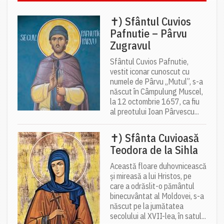
✝) Sfântul Cuvios
Pafnutie – Pârvu
Zugravul
Sfântul Cuvios Pafnutie,
vestit iconar cunoscut cu
numele de Pârvu „Mutul”, s-a
născut în Câmpulung Muscel,
la 12 octombrie 1657, ca fiu
al preotului Ioan Pârvescu...
✝) Sfânta Cuvioasă
Teodora de la Sihla
Această floare duhovnicească
și mireasă a lui Hristos, pe
care a odrăslit-o pământul
binecuvântat al Moldovei, s-a
născut pe la jumătatea
secolului al XVII-lea, în satul...