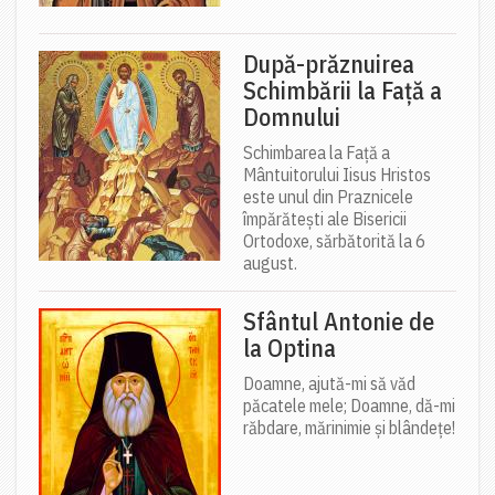
După-prăznuirea
Schimbării la Față a
Domnului
Schimbarea la Față a
Mântuitorului Iisus Hristos
este unul din Praznicele
împărătești ale Bisericii
Ortodoxe, sărbătorită la 6
august.
Sfântul Antonie de
la Optina
Doamne, ajută-mi să văd
păcatele mele; Doamne, dă-mi
răbdare, mărinimie şi blândeţe!