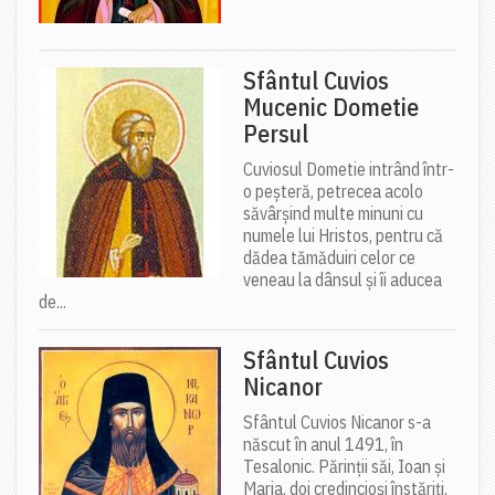
Sfântul Cuvios
Mucenic Dometie
Persul
Cuviosul Dometie intrând într-
o peșteră, petrecea acolo
săvârșind multe minuni cu
numele lui Hristos, pentru că
dădea tămăduiri celor ce
veneau la dânsul și îi aducea
de...
Sfântul Cuvios
Nicanor
Sfântul Cuvios Nicanor s-a
născut în anul 1491, în
Tesalonic. Părinții săi, Ioan și
Maria, doi credincioși înstăriți,