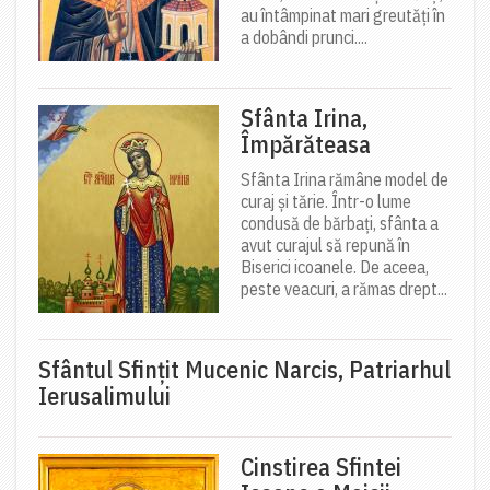
au întâmpinat mari greutăți în
a dobândi prunci....
Sfânta Irina,
Împărăteasa
Sfânta Irina rămâne model de
curaj și tărie. Într-o lume
condusă de bărbați, sfânta a
avut curajul să repună în
Biserici icoanele. De aceea,
peste veacuri, a rămas drept...
Sfântul Sfinţit Mucenic Narcis, Patriarhul
Ierusalimului
Cinstirea Sfintei