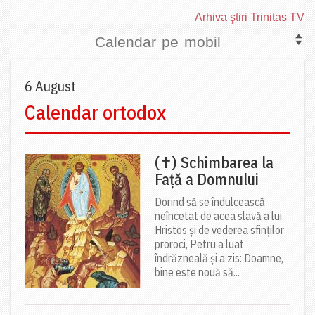
Arhiva ştiri Trinitas TV
Calendar pe mobil
6 August
Calendar ortodox
(✝) Schimbarea la
Față a Domnului
Dorind să se îndulcească
neîncetat de acea slavă a lui
Hristos și de vederea sfinților
proroci, Petru a luat
îndrăzneală și a zis: Doamne,
bine este nouă să...