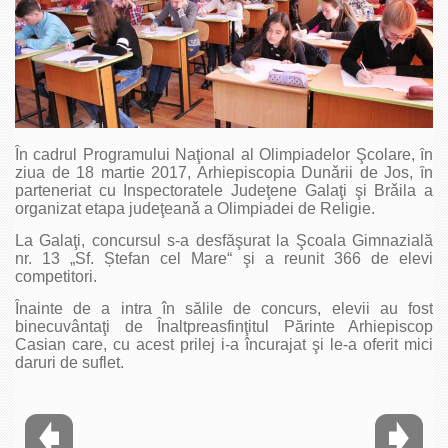
Ȋn cadrul Programului Naţional al Olimpiadelor Şcolare, ȋn
ziua de 18 martie 2017, Arhiepiscopia Dunǎrii de Jos, ȋn
parteneriat cu Inspectoratele Judeţene Galaţi şi Brǎila a
organizat etapa judeţeanǎ a Olimpiadei de Religie.
La Galaţi, concursul s-a desfăşurat la Şcoala Gimnazială
nr. 13 „Sf. Ștefan cel Mare“ şi a reunit 366 de elevi
competitori.
Înainte de a intra în sălile de concurs, elevii au fost
binecuvântaţi de Înaltpreasfinţitul Părinte Arhiepiscop
Casian care, cu acest prilej i-a încurajat şi le-a oferit mici
daruri de suflet.