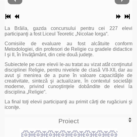
La Brăila, gazda concursului pentru cei 227 elevi
participanţi a fost Liceul Teoretic „Nicolae Iorga“.
Comisiile de evaluare au fost alcǎtuite conform
Metodologiei, din profesori de Religie cu gradele didactice
I şi II, în învăţământ, din cele douǎ judeţe.
Subiectele pe care elevii le-au tratat au vizat atât conţinutul
disciplinei Religie, pentru nivelele de clasǎ VII-XII, dar au
avut şi menirea de a pune în valoare capacitǎţile de
creativitate, sintezǎ şi actualizare, în contextul societǎţii
moderne, privind cunoştinţele dobândite de elevi la
disciplina „Religie“.
La final toţi elevii participanţi au primit cărţi de rugăciuni şi
iconiţe.
Proiect