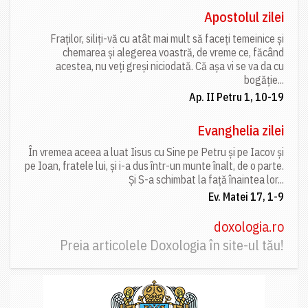
Apostolul zilei
Fraților, siliți-vă cu atât mai mult să faceți temeinice și
chemarea și alegerea voastră, de vreme ce, făcând
acestea, nu veți greși niciodată. Că așa vi se va da cu
bogăție...
Ap. II Petru 1, 10-19
Evanghelia zilei
În vremea aceea a luat Iisus cu Sine pe Petru și pe Iacov și
pe Ioan, fratele lui, și i-a dus într-un munte înalt, de o parte.
Și S-a schimbat la față înaintea lor...
Ev. Matei 17, 1-9
doxologia.ro
Preia articolele Doxologia în site-ul tău!