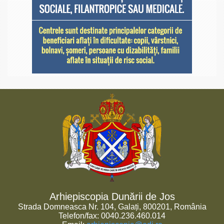
Arhiepiscopia Dunării de Jos
Strada Domneasca Nr. 104, Galați, 800201, România
Telefon/fax: 0040.236.460.014