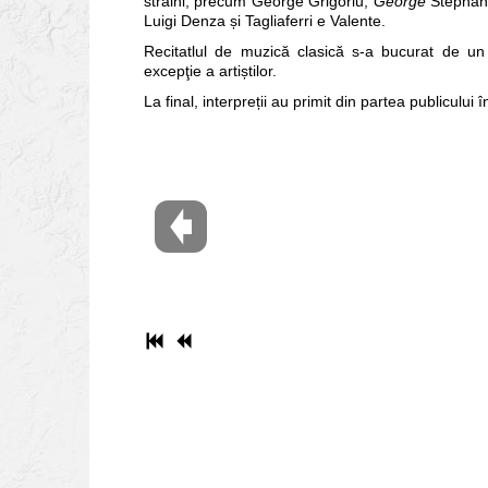
străini, precum George Grigoriu,
George
Stephăne
Luigi Denza și Tagliaferri e Valente.
Recitatlul de muzică clasică s-a bucurat de un 
excepţie a artiștilor.
La final, interpreții au primit din partea publicului