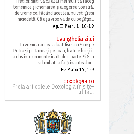
Fraților, siliți-vă cu atât mai mult să faceți
temeinice și chemarea și alegerea voastră,
de vreme ce, făcând acestea, nu veți greși
niciodată. Că așa vi se va da cu bogăție...
Ap. II Petru 1, 10-19
Evanghelia zilei
În vremea aceea a luat Iisus cu Sine pe
Petru și pe Iacov și pe Ioan, fratele lui, și i-
a dus într-un munte înalt, de o parte. Și S-a
schimbat la față înaintea lor...
Ev. Matei 17, 1-9
doxologia.ro
Preia articolele Doxologia în site-
ul tău!