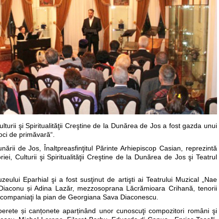
ulturii şi Spiritualităţii Creştine de la Dunărea de Jos a fost gazda unui
Voci de primăvară“.
ării de Jos, Înaltpreasfinţitul Părinte Arhiepiscop Casian, reprezintă
ei, Culturii şi Spiritualităţii Creştine de la Dunărea de Jos şi Teatrul
zeului Eparhial şi a fost susţinut de artişti ai Teatrului Muzical „Nae
Diaconu și Adina Lazăr, mezzosoprana Lăcrămioara Crihană, tenorii
, acompaniaţi la pian de Georgiana Sava Diaconescu.
n operete și canțonete aparținând unor cunoscuţi compozitori români şi