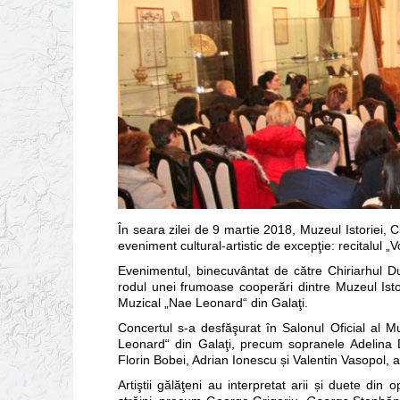
În seara zilei de 9 martie 2018, Muzeul Istoriei, C
eveniment cultural-artistic de excepţie: recitalul „
Evenimentul, binecuvântat de către Chiriarhul Dun
rodul unei frumoase cooperări dintre Muzeul Istori
Muzical „Nae Leonard“ din Galaţi.
Concertul s-a desfăşurat în Salonul Oficial al Mu
Leonard“ din Galaţi, precum sopranele Adelina 
Florin Bobei, Adrian Ionescu și Valentin Vasopol
Artiştii gălăţeni au interpretat arii și duete di