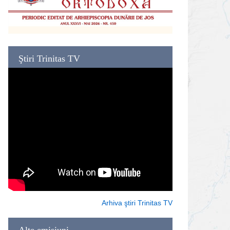
Ştiri Trinitas TV
Arhiva ştiri Trinitas TV
Alte emisiuni