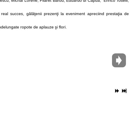
scu, Michal Lorene, Filaret Barbu, Eduardo di Capua, Enrico Toselli,
real succes, gălăţenii prezenţi la eveniment apreciind prestaţia de
 îndelungate ropote de aplauze şi flori.