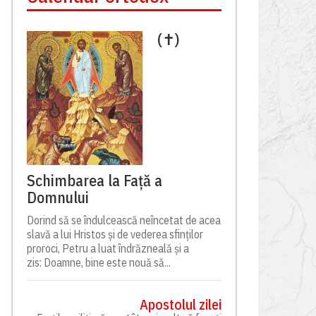
(✝)
Schimbarea la Față a
Domnului
Dorind să se îndulcească neîncetat de acea
slavă a lui Hristos și de vederea sfinților
proroci, Petru a luat îndrăzneală și a
zis: Doamne, bine este nouă să...
Apostolul zilei