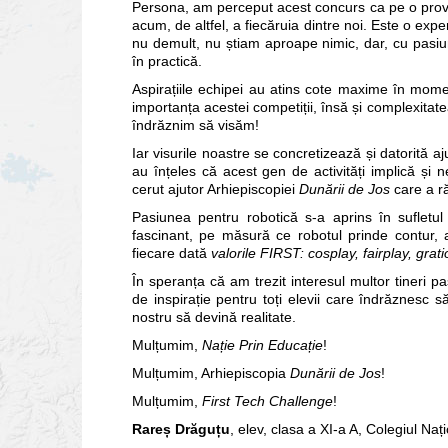
Persona, am perceput acest concurs ca pe o prov
acum, de altfel, a fiecăruia dintre noi. Este o e
nu demult, nu știam aproape nimic, dar, cu pasiune
în practică.
Aspirațiile echipei au atins cote maxime în moment
importanța acestei competiții, însă și complexitat
îndrăznim să visăm!
Iar visurile noastre se concretizează și datorită aju
au înțeles că acest gen de activități implică și n
cerut ajutor Arhiepiscopiei
Dunării de Jos
care a ră
Pasiunea pentru robotică s-a aprins în sufletul
fascinant, pe măsură ce robotul prinde contur, a
fiecare dată
valorile FIRST: cosplay, fairplay, grat
În speranța că am trezit interesul multor tineri pa
de inspirație pentru toți elevii care îndrăznesc 
nostru să devină realitate.
Mulțumim,
Nație Prin Educație
!
Mulțumim, Arhiepiscopia
Dunării de Jos
!
Mulțumim,
First Tech Challenge
!
Rareș Drăguțu
, elev, clasa a XI-a A, Colegiul Naț