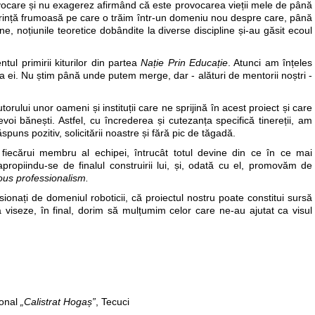
ocare și nu exagerez afirmând că este provocarea vieții mele de până
xperință frumoasă pe care o trăim într-un domeniu nou despre care, până
, noțiunile teoretice dobândite la diverse discipline și-au găsit ecoul
ul primirii kiturilor din partea
Nație Prin Educație
. Atunci am înțeles
ea ei. Nu știm până unde putem merge, dar - alături de mentorii noștri -
torului unor oameni și instituții care ne sprijină în acest proiect și care
evoi bănești. Astfel, cu încrederea și cutezanța specifică tinereții, am
spuns pozitiv, solicitării noastre și fără pic de tăgadă.
 fiecărui membru al echipei, întrucât totul devine din ce în ce mai
propiindu-se de finalul construirii lui, și, odată cu el, promovăm de
ious professionalism.
sionați de domeniul roboticii, că proiectul nostru poate constitui sursă
să viseze, în final, dorim să mulțumim celor care ne-au ajutat ca visul
ional
„Calistrat Hogaș”
, Tecuci