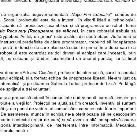
ohnson, directorul prestigioasei universități
Massachusetts Institute of
 de organizația neguvernamentală
„Nație Prin Educație“,
condus de
opul proiectului este de a investi în viitorii lideri ai tehnologiei.
rticipante să proiecteze, asambleze și să programeze un robot. Tema
lic Recovery (Recuperare de relicv
e)
, în care roboțelul trebuie să
Cryptobox. Astfel
,
un „meci“ este alcătuit din două etape:
Autonomă
și
 instrucțiuni predefinite de către programator, trebuind să îndepărteze
o poză, în funcție de care plasează cubul în prima, în a doua sau în a
oboțelul este controlat de doi driveri ai echipei care încearcă, prin
aft, pe coloane și rânduri, acumulând un anumit punctaj, iar la final
iativa doamnei Adriana Ciocănel, profesor de informatică, care l-a cooptat
nul echipei, și a format echipa de unsprezece liceeni. Ne-am luat ca
atematică și pe doamna Gabriela Tudor, profesor de fizică. Pe lângă
 sprijinul a trei voluntari.
ipa și-a propus să aducă în comunitate o idee nouă, care să-i inspire pe
oluție a vieții lor. Proiectul ne ajută să fim creatori, inventivi și suntem
, cât și din punct de vedere al comunicării, ceea ce este foarte important
ă. De asemenea, munca în echipă ne-a oferit ocazia să ne descoperim
ai în contextul orelor de curs) și să avem o altă perspectivă asupra
-o zonă interdisciplinară, de interferență între Informatică, Mecanică,
itorului nostru.