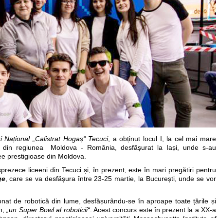
i Național „Calistrat Hogaș“ Tecuci
, a obținut locul I, la cel mai mare
din regiunea Moldova - România, desfășurat la Iași, unde s-au
ee prestigioase din Moldova.
ece liceeni din Tecuci și, în prezent, este în mari pregătiri pentru
ge
, care se va desfășura între 23-25 martie, la București, unde se vor
at de robotică din lume, desfășurându-se în aproape toate țările și
n,
„un Super Bowl al roboticii“
. Acest concurs este în prezent la a XX-a