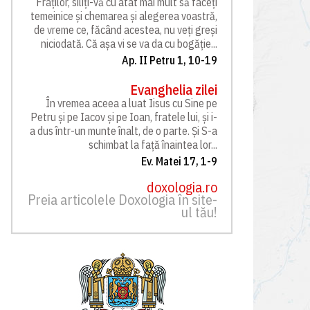
Fraților, siliți-vă cu atât mai mult să faceți
temeinice și chemarea și alegerea voastră,
de vreme ce, făcând acestea, nu veți greși
niciodată. Că așa vi se va da cu bogăție...
Ap. II Petru 1, 10-19
Evanghelia zilei
În vremea aceea a luat Iisus cu Sine pe
Petru și pe Iacov și pe Ioan, fratele lui, și i-
a dus într-un munte înalt, de o parte. Și S-a
schimbat la față înaintea lor...
Ev. Matei 17, 1-9
doxologia.ro
Preia articolele Doxologia în site-
ul tău!