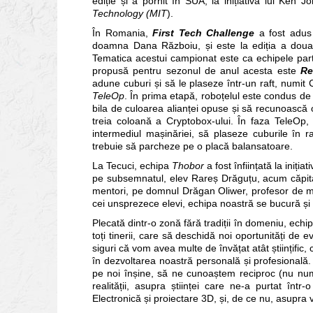
ediție și a pornit în SUA, la inițiativa lui Ken J
Technology (MIT
).
În Romania,
First Tech Challenge
a fost adus
doamna Dana Războiu, și este la ediția a doua. Sc
Tematica acestui campionat este ca echipele pa
propusă pentru sezonul de anul acesta este
Re
adune cuburi și să le plaseze într-un raft, numit 
TeleOp
. În prima etapă, roboțelul este condus de
bila de culoarea alianței opuse și să recunoască 
treia coloană a Cryptobox-ului. În faza TeleOp, r
intermediul mașinăriei, să plaseze cuburile în r
trebuie să parcheze pe o placă balansatoare.
La Tecuci, echipa
Thobor
a fost înființată la iniț
pe subsemnatul, elev Rareș Drăguțu, acum căpita
mentori, pe domnul Drăgan Oliwer, profesor de m
cei unsprezece elevi, echipa noastră se bucură și de
Plecată dintr-o zonă fără tradiții în domeniu, ech
toți tinerii, care să deschidă noi oportunități de ev
siguri că vom avea multe de învățat atât științific
în dezvoltarea noastră personală și profesional
pe noi înșine, să ne cunoaștem reciproc (nu num
realității, asupra științei care ne-a purtat într
Electronică și proiectare 3D, și, de ce nu, asupra vi