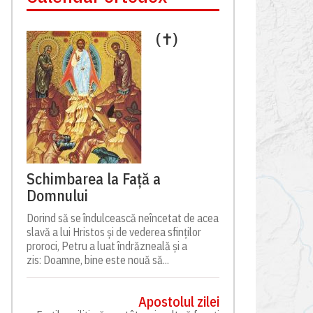
(✝)
Schimbarea la Față a
Domnului
Dorind să se îndulcească neîncetat de acea
slavă a lui Hristos și de vederea sfinților
proroci, Petru a luat îndrăzneală și a
zis: Doamne, bine este nouă să...
Apostolul zilei