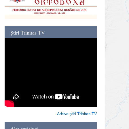
Ştiri Trinitas TV
Arhiva ştiri Trinitas TV
Alte emisiuni