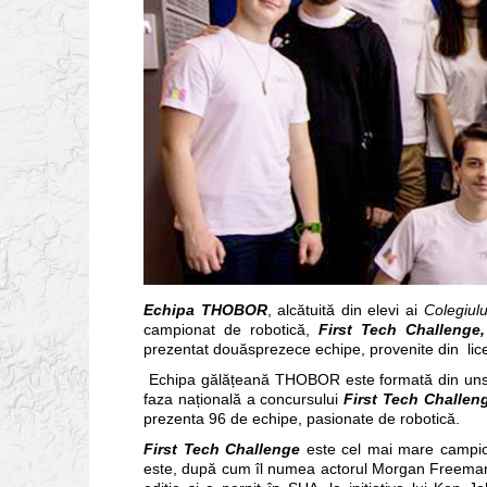
Echipa THOBOR
, alcătuită din elevi ai
Colegiulu
campionat de robotică,
First Tech Challenge,
prezentat douăsprezece echipe, provenite din lic
Echipa gălățeană THOBOR este formată din unsprez
faza națională a concursului
First Tech Challen
prezenta 96 de echipe, pasionate de robotică.
First Tech Challenge
este cel mai mare campion
este, după cum îl numea actorul Morgan Freema