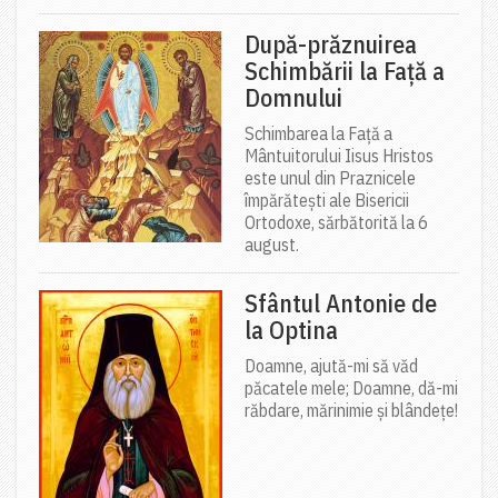
După-prăznuirea
Schimbării la Față a
Domnului
Schimbarea la Față a
Mântuitorului Iisus Hristos
este unul din Praznicele
împărătești ale Bisericii
Ortodoxe, sărbătorită la 6
august.
Sfântul Antonie de
la Optina
Doamne, ajută-mi să văd
păcatele mele; Doamne, dă-mi
răbdare, mărinimie şi blândeţe!