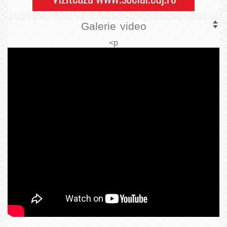
Galerie video
<p