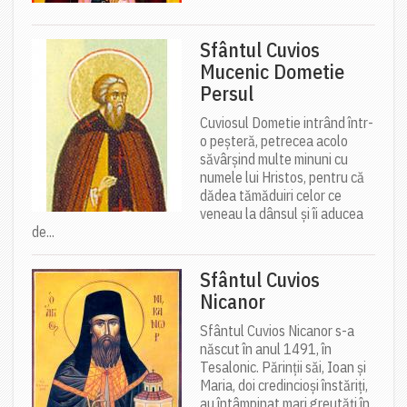
Sfântul Cuvios
Mucenic Dometie
Persul
Cuviosul Dometie intrând într-
o peșteră, petrecea acolo
săvârșind multe minuni cu
numele lui Hristos, pentru că
dădea tămăduiri celor ce
veneau la dânsul și îi aducea
de...
Sfântul Cuvios
Nicanor
Sfântul Cuvios Nicanor s-a
născut în anul 1491, în
Tesalonic. Părinții săi, Ioan și
Maria, doi credincioși înstăriți,
au întâmpinat mari greutăți în