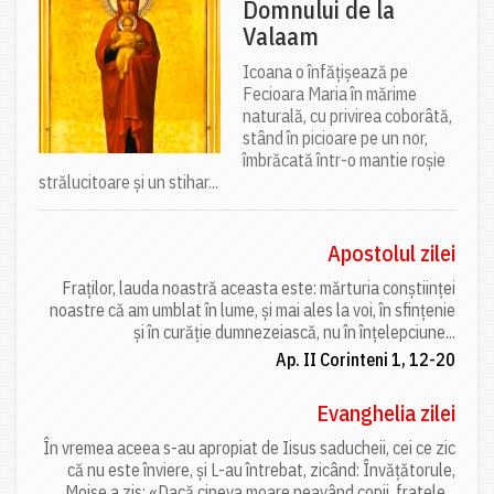
Domnului de la
Valaam
Icoana o înfățișează pe
Fecioara Maria în mărime
naturală, cu privirea coborâtă,
stând în picioare pe un nor,
îmbrăcată într-o mantie roșie
strălucitoare și un stihar...
Apostolul zilei
Fraților, lauda noastră aceasta este: mărturia conștiinței
noastre că am umblat în lume, și mai ales la voi, în sfințenie
și în curăție dumnezeiască, nu în înțelepciune...
Ap. II Corinteni 1, 12-20
Evanghelia zilei
În vremea aceea s-au apropiat de Iisus saducheii, cei ce zic
că nu este înviere, și L-au întrebat, zicând: Învățătorule,
Moise a zis: «Dacă cineva moare neavând copii, fratele...