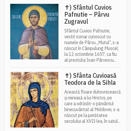
✝) Sfântul Cuvios
Pafnutie – Pârvu
Zugravul
Sfântul Cuvios Pafnutie,
vestit iconar cunoscut cu
numele de Pârvu „Mutul”, s-a
născut în Câmpulung Muscel,
la 12 octombrie 1657, ca fiu
al preotului Ioan Pârvescu...
✝) Sfânta Cuvioasă
Teodora de la Sihla
Această floare duhovnicească
și mireasă a lui Hristos, pe
care a odrăslit-o pământul
binecuvântat al Moldovei, s-a
născut pe la jumătatea
secolului al XVII-lea, în satul...