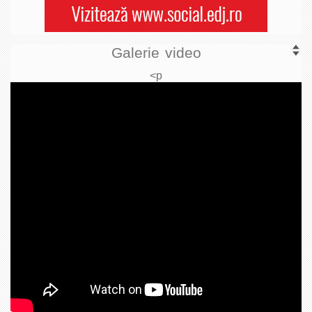
Galerie video
<p