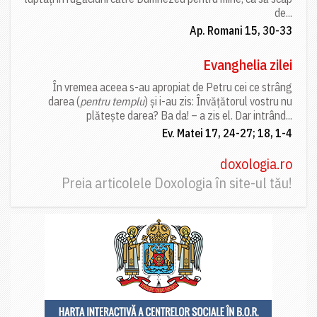
de...
Ap. Romani 15, 30-33
Evanghelia zilei
În vremea aceea s-au apropiat de Petru cei ce strâng
darea (
pentru templu
) și i-au zis: Învățătorul vostru nu
plătește darea? Ba da! – a zis el. Dar intrând...
Ev. Matei 17, 24-27; 18, 1-4
doxologia.ro
Preia articolele Doxologia în site-ul tău!