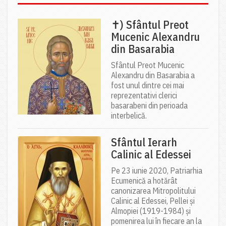
✝) Sfântul Preot
Mucenic Alexandru
din Basarabia
Sfântul Preot Mucenic
Alexandru din Basarabia a
fost unul dintre cei mai
reprezentativi clerici
basarabeni din perioada
interbelică.
Sfântul Ierarh
Calinic al Edessei
Pe 23 iunie 2020, Patriarhia
Ecumenică a hotărât
canonizarea Mitropolitului
Calinic al Edessei, Pellei și
Almopiei (1919-1984) și
pomenirea lui în fiecare an la