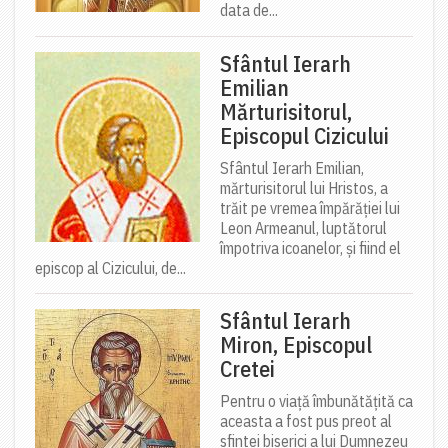
data de...
Sfântul Ierarh
Emilian
Mărturisitorul,
Episcopul Cizicului
Sfântul Ierarh Emilian,
mărturisitorul lui Hristos, a
trăit pe vremea împărăției lui
Leon Armeanul, luptătorul
împotriva icoanelor, și fiind el
episcop al Cizicului, de...
Sfântul Ierarh
Miron, Episcopul
Cretei
Pentru o viață îmbunătățită ca
aceasta a fost pus preot al
sfintei biserici a lui Dumnezeu