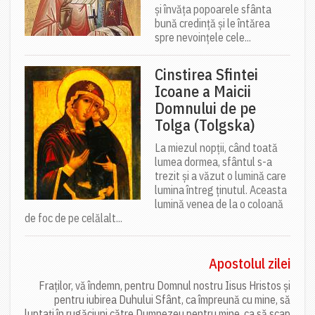
și învăța popoarele sfânta
bună credință și le întărea
spre nevoințele cele...
Cinstirea Sfintei
Icoane a Maicii
Domnului de pe
Tolga (Tolgska)
La miezul nopții, când toată
lumea dormea, sfântul s-a
trezit și a văzut o lumină care
lumina întreg ținutul. Aceasta
lumină venea de la o coloană
de foc de pe celălalt...
Apostolul zilei
Fraților, vă îndemn, pentru Domnul nostru Iisus Hristos și
pentru iubirea Duhului Sfânt, ca împreună cu mine, să
luptați în rugăciuni către Dumnezeu pentru mine, ca să scap