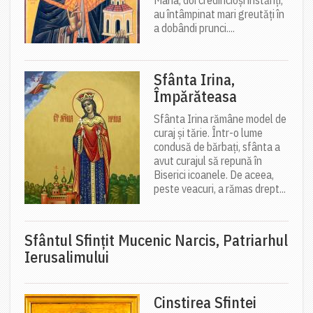
Maria, doi credincioși înstăriți,
au întâmpinat mari greutăți în
a dobândi prunci....
Sfânta Irina,
Împărăteasa
Sfânta Irina rămâne model de
curaj și tărie. Într-o lume
condusă de bărbați, sfânta a
avut curajul să repună în
Biserici icoanele. De aceea,
peste veacuri, a rămas drept...
Sfântul Sfinţit Mucenic Narcis, Patriarhul
Ierusalimului
Cinstirea Sfintei