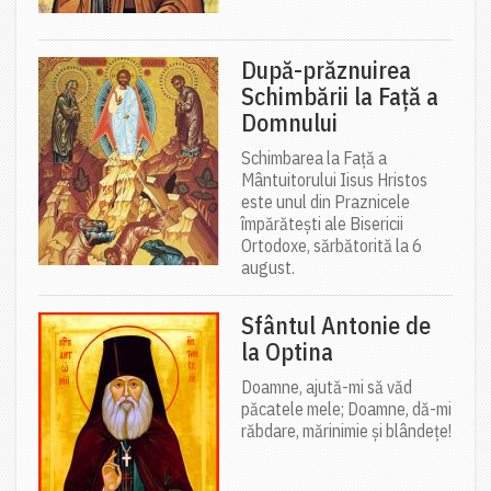
După-prăznuirea
Schimbării la Față a
Domnului
Schimbarea la Față a
Mântuitorului Iisus Hristos
este unul din Praznicele
împărătești ale Bisericii
Ortodoxe, sărbătorită la 6
august.
Sfântul Antonie de
la Optina
Doamne, ajută-mi să văd
păcatele mele; Doamne, dă-mi
răbdare, mărinimie şi blândeţe!