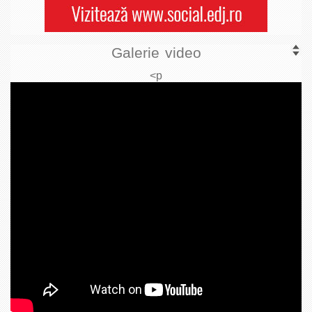
Galerie video
<p