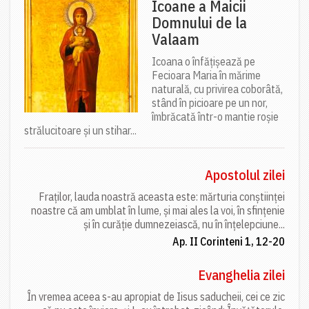
Icoane a Maicii
Domnului de la
Valaam
Icoana o înfățișează pe
Fecioara Maria în mărime
naturală, cu privirea coborâtă,
stând în picioare pe un nor,
îmbrăcată într-o mantie roșie
strălucitoare și un stihar...
Apostolul zilei
Fraților, lauda noastră aceasta este: mărturia conștiinței
noastre că am umblat în lume, și mai ales la voi, în sfințenie
și în curăție dumnezeiască, nu în înțelepciune...
Ap. II Corinteni 1, 12-20
Evanghelia zilei
În vremea aceea s-au apropiat de Iisus saducheii, cei ce zic