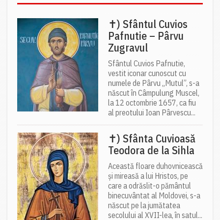
✝) Sfântul Cuvios
Pafnutie – Pârvu
Zugravul
Sfântul Cuvios Pafnutie,
vestit iconar cunoscut cu
numele de Pârvu „Mutul”, s-a
născut în Câmpulung Muscel,
la 12 octombrie 1657, ca fiu
al preotului Ioan Pârvescu...
✝) Sfânta Cuvioasă
Teodora de la Sihla
Această floare duhovnicească
și mireasă a lui Hristos, pe
care a odrăslit-o pământul
binecuvântat al Moldovei, s-a
născut pe la jumătatea
secolului al XVII-lea, în satul...