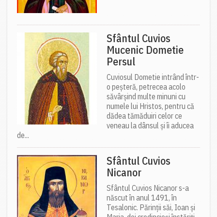
Sfântul Cuvios
Mucenic Dometie
Persul
Cuviosul Dometie intrând într-
o peșteră, petrecea acolo
săvârșind multe minuni cu
numele lui Hristos, pentru că
dădea tămăduiri celor ce
veneau la dânsul și îi aducea
de...
Sfântul Cuvios
Nicanor
Sfântul Cuvios Nicanor s-a
născut în anul 1491, în
Tesalonic. Părinții săi, Ioan și