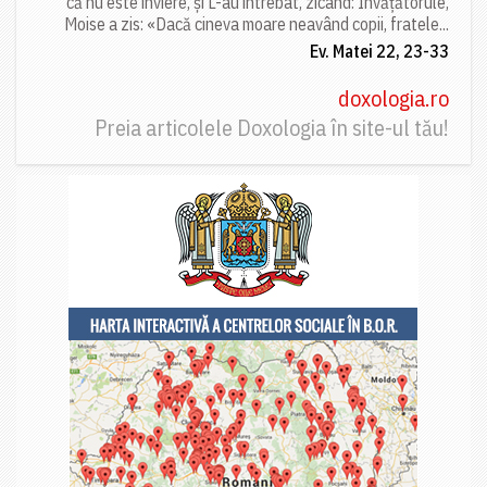
că nu este înviere, și L-au întrebat, zicând: Învățătorule,
Moise a zis: «Dacă cineva moare neavând copii, fratele...
Ev. Matei 22, 23-33
doxologia.ro
Preia articolele Doxologia în site-ul tău!