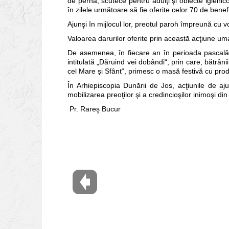
de pernă, scutece pentru adulţi şi obiecte igienico
în zilele următoare să fie oferite celor 70 de benefi
Ajunşi în mijlocul lor, preotul paroh împreună cu volu
Valoarea darurilor oferite prin această acţiune um
De asemenea, în fiecare an în perioada pascală, 
intitulată „Dăruind vei dobândi“, prin care, bătrân
cel Mare și Sfânt“, primesc o masă festivă cu pr
În Arhiepiscopia Dunării de Jos, acţiunile de a
mobilizarea preoţilor şi a credincioşilor inimoşi di
Pr. Rareş Bucur