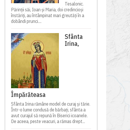
Tesalonic.
Părinții săi, Ioan și Maria, doi credincioși
înstăriți, au întâmpinat mari greutăți în a
dobândi prunci....
Sfânta
Irina,
Împărăteasa
Sfânta Irina rămâne model de curaj și tărie.
Într-o lume condusă de bărbați, sfânta a
avut curajul să repună în Biserici icoanele.
De aceea, peste veacuri, a rămas drept...