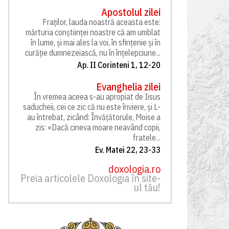
Apostolul zilei
Fraților, lauda noastră aceasta este:
mărturia conștiinței noastre că am umblat
în lume, și mai ales la voi, în sfințenie și în
curăție dumnezeiască, nu în înțelepciune...
Ap. II Corinteni 1, 12-20
Evanghelia zilei
În vremea aceea s-au apropiat de Iisus
saducheii, cei ce zic că nu este înviere, și L-
au întrebat, zicând: Învățătorule, Moise a
zis: «Dacă cineva moare neavând copii,
fratele...
Ev. Matei 22, 23-33
doxologia.ro
Preia articolele Doxologia în site-
ul tău!