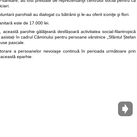
-sanitare, au fost preluate de reprezentanţii centrului social pentru ca
ciari.
ntarii parohiali au dialogat cu bătrânii şi le-au oferit iconiţe şi flori.
anitară este de 17.000 lei.
această parohie gălăţeană desfășoară activitatea social-filantropică
ii asistați în cadrul Căminului pentru persoane vârstnice „Sfântul Ștefan
oduse pascale.
jutorare a persoanelor nevoiaşe continuă în perioada următoare prin
n această eparhie.