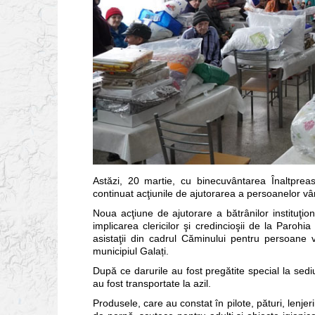
Astăzi, 20 martie, cu binecuvântarea Înaltpreas
continuat acţiunile de ajutorarea a persoanelor vârs
Noua acţiune de ajutorare a bătrânilor instituţional
implicarea clericilor şi credincioşii de la Parohia
asistaţii din cadrul Căminului pentru persoane 
municipiul Galați.
După ce darurile au fost pregătite special la sedi
au fost transportate la azil.
Produsele, care au constat în pilote, pături, lenjer