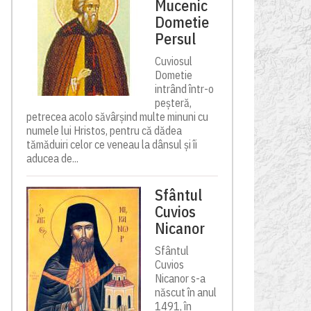
Mucenic
Dometie
Persul
Cuviosul
Dometie
intrând într-o
peșteră,
petrecea acolo săvârșind multe minuni cu
numele lui Hristos, pentru că dădea
tămăduiri celor ce veneau la dânsul și îi
aducea de...
Sfântul
Cuvios
Nicanor
Sfântul
Cuvios
Nicanor s-a
născut în anul
1491, în