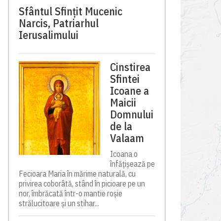
Sfântul Sfinţit Mucenic
Narcis, Patriarhul
Ierusalimului
Cinstirea
Sfintei
Icoane a
Maicii
Domnului
de la
Valaam
Icoana o
înfățișează pe
Fecioara Maria în mărime naturală, cu
privirea coborâtă, stând în picioare pe un
nor, îmbrăcată într-o mantie roșie
strălucitoare și un stihar...