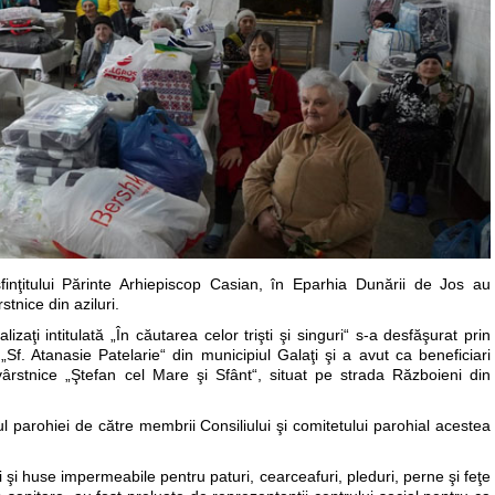
finţitului Părinte Arhiepiscop Casian, în Eparhia Dunării de Jos au
tnice din aziluri.
izaţi intitulată „În căutarea celor trişti şi singuri“ s-a desfăşurat prin
 „Sf. Atanasie Patelarie“ din municipiul Galaţi şi a avut ca beneficiari
vârstnice „Ştefan cel Mare şi Sfânt“, situat pe strada Războieni din
ul parohiei de către membrii Consiliului şi comitetului parohial acestea
ii şi huse impermeabile pentru paturi, cearceafuri, pleduri, perne şi feţe