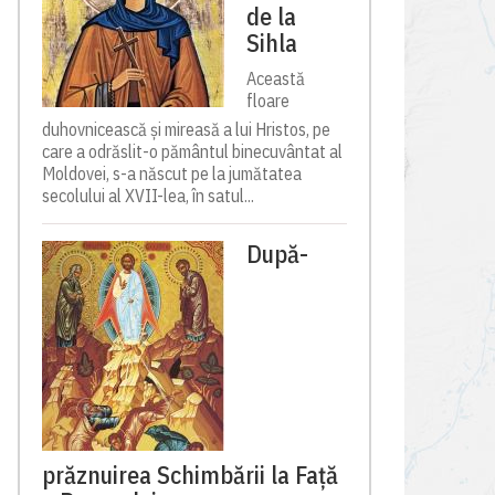
de la
Sihla
Această
floare
duhovnicească și mireasă a lui Hristos, pe
care a odrăslit-o pământul binecuvântat al
Moldovei, s-a născut pe la jumătatea
secolului al XVII-lea, în satul...
După-
prăznuirea Schimbării la Față