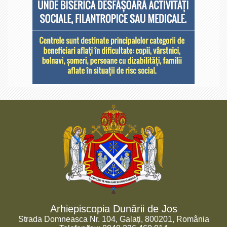
Arhiepiscopia Dunării de Jos
Strada Domneasca Nr. 104, Galați, 800201, România