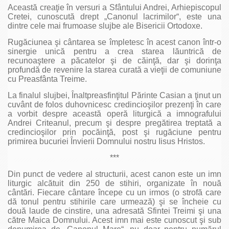
Această creaţie în versuri a Sfântului Andrei, Arhiepiscopul
Cretei, cunoscută drept „Canonul lacrimilor“, este una
dintre cele mai frumoase slujbe ale Bisericii Ortodoxe.
Rugăciunea şi cântarea se împletesc în acest canon într-o
sinergie unică pentru a crea starea lăuntrică de
recunoaştere a păcatelor şi de căinţă, dar şi dorinţa
profundă de revenire la starea curată a vieţii de comuniune
cu Preasfânta Treime.
La finalul slujbei, Înaltpreasfinţitul Părinte Casian a ţinut un
cuvânt de folos duhovnicesc credincioşilor prezenţi în care
a vorbit despre această operă liturgică a imnografului
Andrei Criteanul, precum şi despre pregătirea treptată a
credincioşilor prin pocăinţă, post şi rugăciune pentru
primirea bucuriei Învierii Domnului nostru Iisus Hristos.
***
Din punct de vedere al structurii, acest canon este un imn
liturgic alcătuit din 250 de stihiri, organizate în nouă
cântări. Fiecare cântare începe cu un irmos (o strofă care
dă tonul pentru stihirile care urmează) şi se încheie cu
două laude de cinstire, una adresată Sfintei Treimi şi una
către Maica Domnului. Acest imn mai este cunoscut şi sub