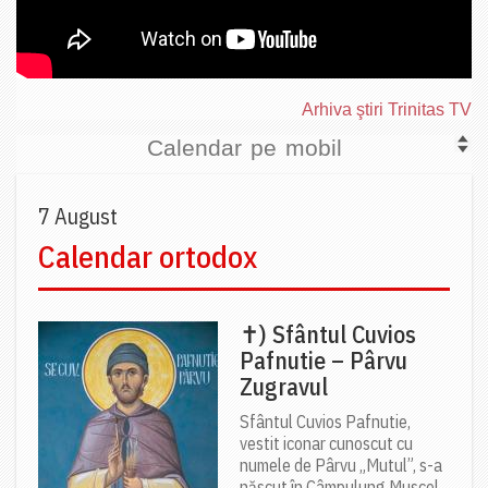
Arhiva ştiri Trinitas TV
Calendar pe mobil
7 August
Calendar ortodox
✝) Sfântul Cuvios
Pafnutie – Pârvu
Zugravul
Sfântul Cuvios Pafnutie,
vestit iconar cunoscut cu
numele de Pârvu „Mutul”, s-a
născut în Câmpulung Muscel,