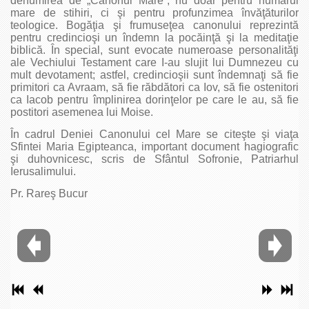
denumirea de „Canonul Mare“, nu doar pentru numărul
mare de stihiri, ci şi pentru profunzimea învăţăturilor
teologice. Bogăţia şi frumuseţea canonului reprezintă
pentru credincioşi un îndemn la pocăinţă şi la meditaţie
biblică. În special, sunt evocate numeroase personalităţi
ale Vechiului Testament care I-au slujit lui Dumnezeu cu
mult devotament; astfel, credincioşii sunt îndemnaţi să fie
primitori ca Avraam, să fie răbdători ca Iov, să fie ostenitori
ca Iacob pentru împlinirea dorinţelor pe care le au, să fie
postitori asemenea lui Moise.
În cadrul Deniei Canonului cel Mare se citeşte şi viaţa
Sfintei Maria Egipteanca, important document hagiografic
şi duhovnicesc, scris de Sfântul Sofronie, Patriarhul
Ierusalimului.
Pr. Rareş Bucur