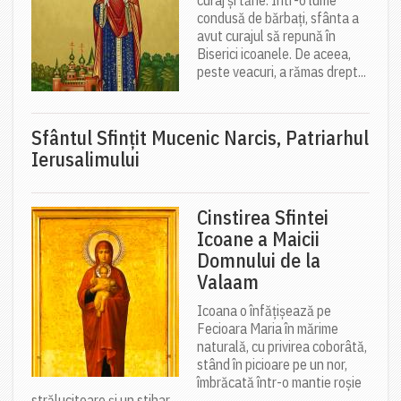
condusă de bărbați, sfânta a
avut curajul să repună în
Biserici icoanele. De aceea,
peste veacuri, a rămas drept...
Sfântul Sfinţit Mucenic Narcis, Patriarhul
Ierusalimului
Cinstirea Sfintei
Icoane a Maicii
Domnului de la
Valaam
Icoana o înfățișează pe
Fecioara Maria în mărime
naturală, cu privirea coborâtă,
stând în picioare pe un nor,
îmbrăcată într-o mantie roșie
strălucitoare și un stihar...