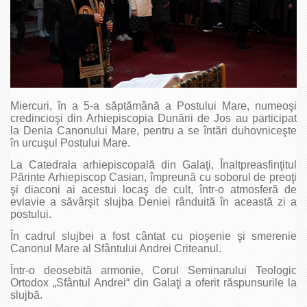
Miercuri, în a 5-a săptămână a Postului Mare, numeoşi
credincioşi din Arhiepiscopia Dunării de Jos au participat
la Denia Canonului Mare, pentru a se întări duhovniceşte
în urcuşul Postului Mare.
La Catedrala arhiepiscopală din Galaţi, Înaltpreasfinţitul
Părinte Arhiepiscop Casian, împreună cu soborul de preoţi
şi diaconi ai acestui locaş de cult, într-o atmosferă de
evlavie a săvârşit slujba Deniei rânduită în această zi a
postului.
În cadrul slujbei a fost cântat cu pioşenie şi smerenie
Canonul Mare al Sfântului Andrei Criteanul.
Într-o deosebită armonie, Corul Seminarului Teologic
Ortodox „Sfântul Andrei“ din Galaţi a oferit răspunsurile la
slujbă.