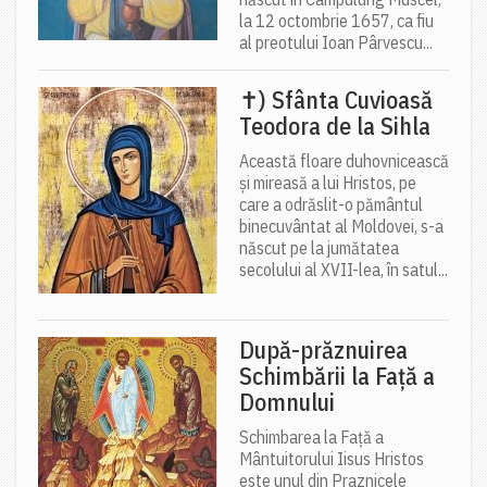
la 12 octombrie 1657, ca fiu
al preotului Ioan Pârvescu...
✝) Sfânta Cuvioasă
Teodora de la Sihla
Această floare duhovnicească
și mireasă a lui Hristos, pe
care a odrăslit-o pământul
binecuvântat al Moldovei, s-a
născut pe la jumătatea
secolului al XVII-lea, în satul...
După-prăznuirea
Schimbării la Față a
Domnului
Schimbarea la Față a
Mântuitorului Iisus Hristos
este unul din Praznicele