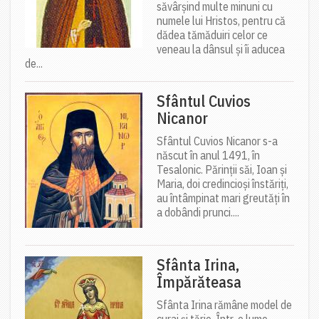
săvârșind multe minuni cu
numele lui Hristos, pentru că
dădea tămăduiri celor ce
veneau la dânsul și îi aducea
de...
Sfântul Cuvios
Nicanor
Sfântul Cuvios Nicanor s-a
născut în anul 1491, în
Tesalonic. Părinții săi, Ioan și
Maria, doi credincioși înstăriți,
au întâmpinat mari greutăți în
a dobândi prunci....
Sfânta Irina,
Împărăteasa
Sfânta Irina rămâne model de
curaj și tărie. Într-o lume