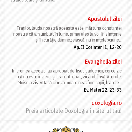
Apostolul zilei
Fraților, lauda noastră aceasta este: mărturia conștiinței
noastre că am umblat în lume, și mai ales la voi, în sfințenie
și în curăție dumnezeiască, nu în înțelepciune...
Ap. II Corinteni 1, 12-20
Evanghelia zilei
În vremea aceea s-au apropiat de Iisus saducheii, cei ce zic
că nu este înviere, și L-au întrebat, zicând: Învățătorule,
Moise a zis: «Dacă cineva moare neavând copii, fratele...
Ev. Matei 22, 23-33
doxologia.ro
Preia articolele Doxologia în site-ul tău!