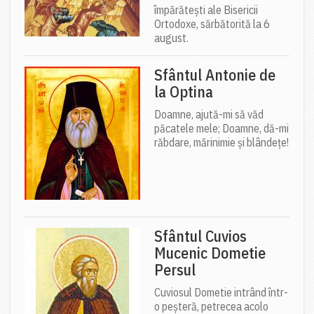
împărătești ale Bisericii
Ortodoxe, sărbătorită la 6
august.
Sfântul Antonie de
la Optina
Doamne, ajută-mi să văd
păcatele mele; Doamne, dă-mi
răbdare, mărinimie şi blândeţe!
Sfântul Cuvios
Mucenic Dometie
Persul
Cuviosul Dometie intrând într-
o peșteră, petrecea acolo