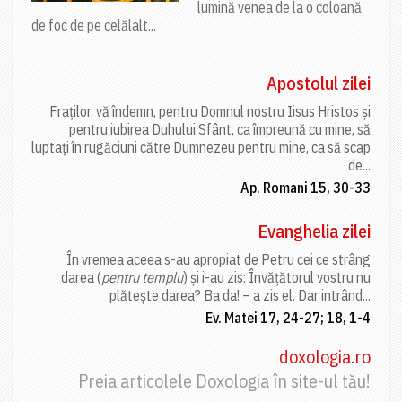
lumină venea de la o coloană
de foc de pe celălalt...
Apostolul zilei
Fraților, vă îndemn, pentru Domnul nostru Iisus Hristos și
pentru iubirea Duhului Sfânt, ca împreună cu mine, să
luptați în rugăciuni către Dumnezeu pentru mine, ca să scap
de...
Ap. Romani 15, 30-33
Evanghelia zilei
În vremea aceea s-au apropiat de Petru cei ce strâng
darea (
pentru templu
) și i-au zis: Învățătorul vostru nu
plătește darea? Ba da! – a zis el. Dar intrând...
Ev. Matei 17, 24-27; 18, 1-4
doxologia.ro
Preia articolele Doxologia în site-ul tău!