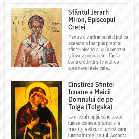
Sfântul Ierarh
Miron, Episcopul
Cretei
Pentru o viață îmbunătățită ca
aceasta a fost pus preot al
sfintei biserici a lui Dumnezeu
și învăța popoarele sfânta
bună credință și le întărea
spre nevoințele cele...
Cinstirea Sfintei
Icoane a Maicii
Domnului de pe
Tolga (Tolgska)
La miezul nopții, când toată
lumea dormea, sfântul s-a
trezit și a văzut o lumină care
lumina întreg ținutul. Aceasta