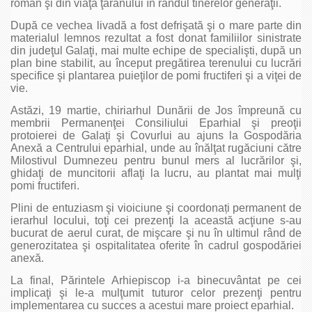
roman şi din viaţa ţăranului în rândul tinerelor generaţii.
După ce vechea livadă a fost defrişată şi o mare parte din
materialul lemnos rezultat a fost donat familiilor sinistrate
din judeţul Galaţi, mai multe echipe de specialişti, după un
plan bine stabilit, au început pregătirea terenului cu lucrări
specifice şi plantarea puieţilor de pomi fructiferi şi a viţei de
vie.
Astăzi, 19 martie, chiriarhul Dunării de Jos împreună cu
membrii Permanenţei Consiliului Eparhial şi preoţii
protoierei de Galaţi şi Covurlui au ajuns la Gospodăria
Anexă a Centrului eparhial, unde au înălţat rugăciuni către
Milostivul Dumnezeu pentru bunul mers al lucrărilor şi,
ghidaţi de muncitorii aflaţi la lucru, au plantat mai mulţi
pomi fructiferi.
Plini de entuziasm şi vioiciune şi coordonați permanent de
ierarhul locului, toţi cei prezenţi la această acţiune s-au
bucurat de aerul curat, de mişcare şi nu în ultimul rând de
generozitatea şi ospitalitatea oferite în cadrul gospodăriei
anexă.
La final, Părintele Arhiepiscop i-a binecuvântat pe cei
implicaţi şi le-a mulţumit tuturor celor prezenţi pentru
implementarea cu succes a acestui mare proiect eparhial.