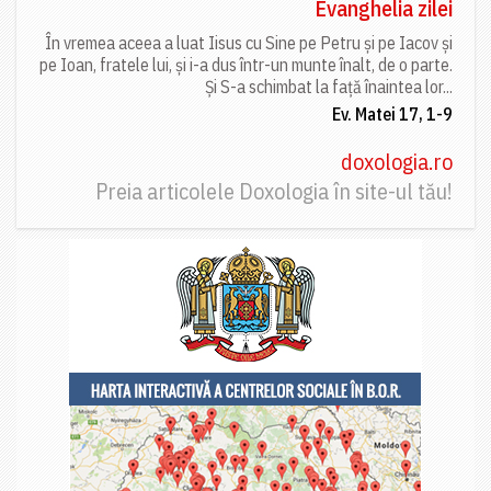
Evanghelia zilei
În vremea aceea a luat Iisus cu Sine pe Petru și pe Iacov și
pe Ioan, fratele lui, și i-a dus într-un munte înalt, de o parte.
Și S-a schimbat la față înaintea lor...
Ev. Matei 17, 1-9
doxologia.ro
Preia articolele Doxologia în site-ul tău!