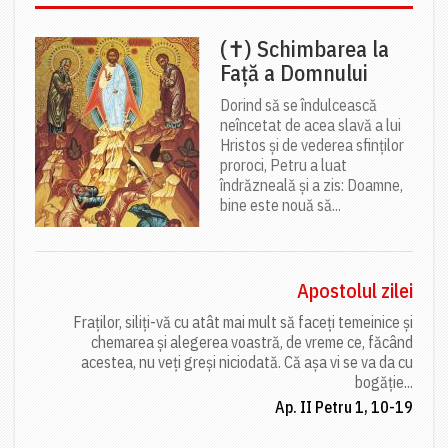
(✝) Schimbarea la
Față a Domnului
Dorind să se îndulcească
neîncetat de acea slavă a lui
Hristos și de vederea sfinților
proroci, Petru a luat
îndrăzneală și a zis: Doamne,
bine este nouă să...
Apostolul zilei
Fraților, siliți-vă cu atât mai mult să faceți temeinice și
chemarea și alegerea voastră, de vreme ce, făcând
acestea, nu veți greși niciodată. Că așa vi se va da cu
bogăție...
Ap. II Petru 1, 10-19