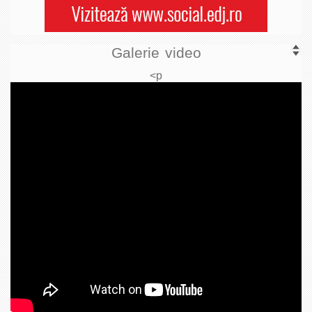
Galerie video
<p