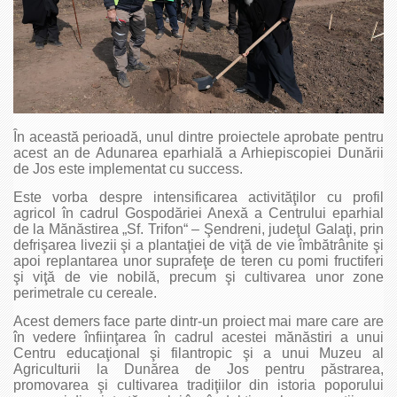
În această perioadă, unul dintre proiectele aprobate pentru
acest an de Adunarea eparhială a Arhiepiscopiei Dunării
de Jos este implementat cu success.
Este vorba despre intensificarea activităţilor cu profil
agricol în cadrul Gospodăriei Anexă a Centrului eparhial
de la Mănăstirea „Sf. Trifon“ – Şendreni, judeţul Galaţi, prin
defrişarea livezii şi a plantaţiei de viţă de vie îmbătrânite şi
apoi replantarea unor suprafeţe de teren cu pomi fructiferi
şi viţă de vie nobilă, precum şi cultivarea unor zone
perimetrale cu cereale.
Acest demers face parte dintr-un proiect mai mare care are
în vedere înfiinţarea în cadrul acestei mănăstiri a unui
Centru educaţional şi filantropic şi a unui Muzeu al
Agriculturii la Dunărea de Jos pentru păstrarea,
promovarea şi cultivarea tradiţiilor din istoria poporului