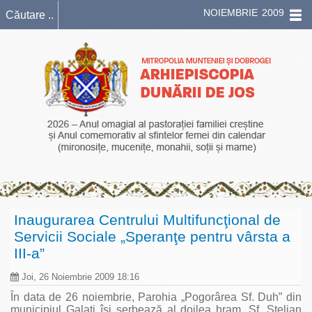
NOIEMBRIE 2009
Inaugurarea Centrului Multifuncţional de
Servicii Sociale „Speranţe pentru vârsta a
III-a”
Joi, 26 Noiembrie 2009 18:16
În data de 26 noiembrie, Parohia „Pogorârea Sf. Duh” din
municipiul Galaţi îşi serbează al doilea hram, Sf. Stelian