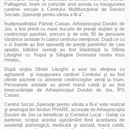
Paflagonul, hram ce coincide anul acesta cu inaugurarea
cantinei sociale a Centrului Multifuncţional de Servicii
Sociale „Speranţe pentru vârsta a III-a”.
Înaltpreasfinţitul Părinte Casian, Arhiepiscopul Dunării de
Jos, a fost primit cu mare bucurie de preoţii slujitori şi de
credincioşii parohiei, precum şi de cele 50 de persoane
vârstnice asistate în cadrul centrului menţionat. După ce cu
o zi înainte au fost spovediţi de preoţii parohiilor de care
aparţin, bătrânii asistaţi au fost împărtăşiţi la Sfânta
Liturghie cu Trupul şi Sângele Domnului nostru Iisus
Hristos,.
După slujba Sfintei Liturghii a avut loc sfinţirea cu
aghiasmă şi inaugurarea cantinei Centrului şi au fost
oferite pachete cu alimente credincioşilor veniţi la hram.
Persoanele asistate au primit hrană caldă şi au fost
binecuvântate de Arhiepiscopul Dunării de Jos, ÎPS
Casian.
Centrul Social „Speranţe pentru vârsta a III-a” este realizat
şi amenajat din fonduri PHARE, accesate de Arhiepiscopia
Dunării de Jos ca beneficiar şi Consiliul Local - Galaţi ca
partener, scopul acestui aşezământ fiind acordarea de
asistenţă psihologică, medicală şi socială, hrană caldă,