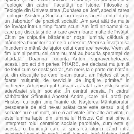
Teologic din cadrul Facultăţii de Istorie, Filosofie şi
Teologie din Universitatea „Dunărea de Jos“, specializarea
Teologie Asistenţă Socială, au descris acest centru drept
un „laborator“ de practică socială: „Am avut atât de multe
de învăţat într-un timp foarte scurt. Am întâlnit oameni cu
care poţi discuta şi de la care avem foarte multe de învăţat.
Citim pe chipurile bătrâneilor noştri lumină, căldură şi
blândeţea bunicilor care ne-au crescut. Vrem să învăţăm să
întindem o mână de ajutor celui care are nevoie. Vrem să
fim lumini pentru cei care nu mai au bucuria speranţei de
altădată.“ Doamna Tudoriţa Anton, supraveghetoarea
acestui proiect din partea PHARE, s-a declarat mulţumită
de felul cum se desfăşoară: „Am mers la o parte din bătrâni
şi, din discuţiile pe care le-am purtat, am înţeles că sunt
foarte mulţumiţi de serviciile de îngrijire primite.“ În
încheiere, Arhiepiscopul Casian a arătat care este sensul
adevăratei slujiri sociale: „În centrul acesta, în cadrul
sărbătorilor Sfântului Apostol Andrei, care ni-L arată pe
Hristos, cu puţin timp înainte de Naşterea Mântuitorului,
persoanele de aici ne-au arătat care este sensul slujirii
sociale: nu e un moft, nu e o activitate între alte activităţi, ci
este lumina faptei din lumina lui Hristos. Cel mai bine a
interpretat rolul centrelor sociale parohiale, cum este şi
acesta, o bunicuţă care a spus că atunci când intră