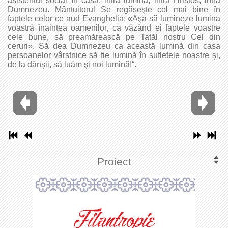
asistentul social în casă, intră lumina, intră Hristos, intră
Dumnezeu. Mântuitorul Se regăseşte cel mai bine în
faptele celor ce aud Evanghelia: «Aşa să lumineze lumina
voastră înaintea oamenilor, ca văzând ei faptele voastre
cele bune, să preamărească pe Tatăl nostru Cel din
ceruri». Să dea Dumnezeu ca această lumină din casa
persoanelor vârstnice să fie lumină în sufletele noastre şi,
de la dânşii, să luăm şi noi lumină!“.
Proiect