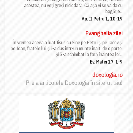
acestea, nu veți greși niciodată. Că așa vi se va da cu
bogăție...
Ap. II Petru 1, 10-19
Evanghelia zilei
În vremea aceea a luat Iisus cu Sine pe Petru și pe Iacov și
pe Ioan, fratele lui, și i-a dus într-un munte înalt, de o parte.
Și S-a schimbat la față înaintea lor...
Ev. Matei 17, 1-9
doxologia.ro
Preia articolele Doxologia în site-ul tău!