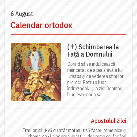
6 August
Calendar ortodox
(✝) Schimbarea la
Față a Domnului
Dorind să se îndulcească
neîncetat de acea slavă a lui
Hristos și de vederea sfinților
proroci, Petru a luat
îndrăzneală și a zis: Doamne,
bine este nouă să...
Apostolul zilei
Fraților, siliți-vă cu atât mai mult să faceți temeinice și
chemarea și alegerea voastră, de vreme ce, făcând