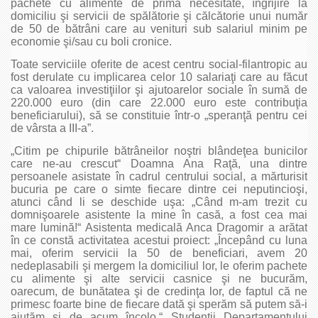
pachete cu alimente de primă necesitate, îngrijire la
domiciliu şi servicii de spălătorie şi călcătorie unui număr
de 50 de bătrâni care au venituri sub salariul minim pe
economie şi/sau cu boli cronice.
Toate serviciile oferite de acest centru social-filantropic au
fost derulate cu implicarea celor 10 salariaţi care au făcut
ca valoarea investiţiilor şi ajutoarelor sociale în sumă de
220.000 euro (din care 22.000 euro este contribuţia
beneficiarului), să se constituie într-o „speranţă pentru cei
de vârsta a III-a”.
„Citim pe chipurile bătrâneilor noştri blândeţea bunicilor
care ne-au crescut“ Doamna Ana Raţă, una dintre
persoanele asistate în cadrul centrului social, a mărturisit
bucuria pe care o simte fiecare dintre cei neputincioşi,
atunci când li se deschide uşa: „Când m-am trezit cu
domnişoarele asistente la mine în casă, a fost cea mai
mare lumină!“ Asistenta medicală Anca Dragomir a arătat
în ce constă activitatea acestui proiect: „Începând cu luna
mai, oferim servicii la 50 de beneficiari, avem 20
nedeplasabili şi mergem la domiciliul lor, le oferim pachete
cu alimente şi alte servicii casnice şi ne bucurăm,
oarecum, de bunătatea şi de credinţa lor, de faptul că ne
primesc foarte bine de fiecare dată şi sperăm să putem să-i
ajutăm şi de acum încolo.“ Studenţii Departamentului