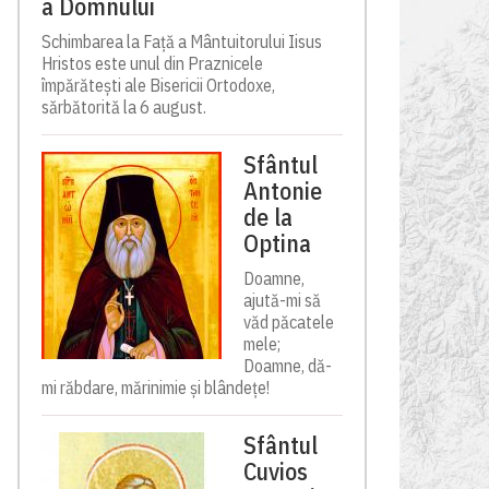
a Domnului
Schimbarea la Față a Mântuitorului Iisus
Hristos este unul din Praznicele
împărătești ale Bisericii Ortodoxe,
sărbătorită la 6 august.
Sfântul
Antonie
de la
Optina
Doamne,
ajută-mi să
văd păcatele
mele;
Doamne, dă-
mi răbdare, mărinimie şi blândeţe!
Sfântul
Cuvios