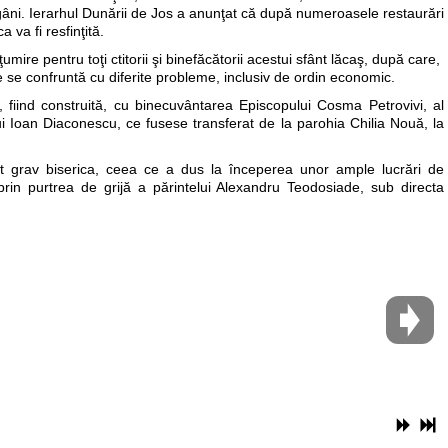
ăgâni. Ierarhul Dun
ării de Jos a anunţat că după numeroasele restaurări
a va fi resfinţită.
mire pentru toţi ctitorii şi binefăcătorii acestui sfânt lăcaş, după care,
e se confruntă cu diferite probleme, inclusiv de ordin economic.
 fiind construită, cu binecuvântarea Episcopului Cosma Petrovivi, al
i Ioan Diaconescu, ce fusese transferat de la parohia Chilia Nouă, la
t grav biserica, ceea ce a dus la începerea unor ample lucrări de
prin purtrea de grijă a părintelui Alexandru Teodosiade, sub directa