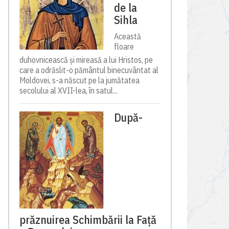
de la
Sihla
Această
floare
duhovnicească și mireasă a lui Hristos, pe
care a odrăslit-o pământul binecuvântat al
Moldovei, s-a născut pe la jumătatea
secolului al XVII-lea, în satul...
După-
prăznuirea Schimbării la Față