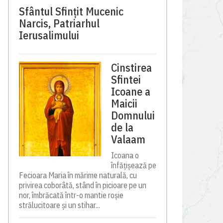
Sfântul Sfinţit Mucenic
Narcis, Patriarhul
Ierusalimului
Cinstirea
Sfintei
Icoane a
Maicii
Domnului
de la
Valaam
Icoana o
înfățișează pe
Fecioara Maria în mărime naturală, cu
privirea coborâtă, stând în picioare pe un
nor, îmbrăcată într-o mantie roșie
strălucitoare și un stihar...