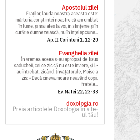
Apostolul zilei
Fraților, lauda noastră aceasta este:
mărturia conștiinței noastre că am umblat
în lume, și mai ales la voi, în sfințenie și în
curăție dumnezeiască, nu în înțelepciune...
Ap. II Corinteni 1, 12-20
Evanghelia zilei
În vremea aceea s-au apropiat de Iisus
saducheii, cei ce zic că nu este înviere, și L-
au întrebat, zicând: Învățătorule, Moise a
zis: «Dacă cineva moare neavând copii,
fratele...
Ev. Matei 22, 23-33
doxologia.ro
Preia articolele Doxologia în site-
ul tău!