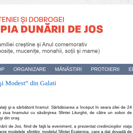
OP
ORGANIZARE
MĂNĂSTIRI
PROTOIERII
E
 şi Modest” din Galati
alaţi şi-a sărbătorit hramul. Sărbătoarea
a
începu
t în seara zilei de 24
n ziua hramului cu săvârşirea Sfintei Liturghii, de către un sobor de
şi din oraş.
nării de Jos, fiind de faţă la eveniment, a prezentat credincioşilor viaţa
eze modelele sfinţilor, modelul Sfintei Ecaterina, care a dat dovadă de