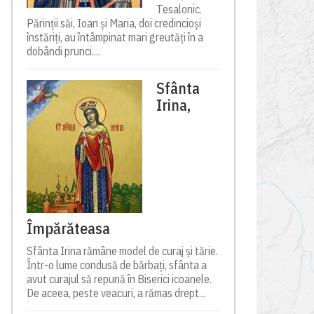
Tesalonic.
Părinții săi, Ioan și Maria, doi credincioși
înstăriți, au întâmpinat mari greutăți în a
dobândi prunci....
Sfânta
Irina,
Împărăteasa
Sfânta Irina rămâne model de curaj și tărie.
Într-o lume condusă de bărbați, sfânta a
avut curajul să repună în Biserici icoanele.
De aceea, peste veacuri, a rămas drept...