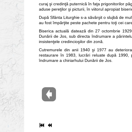
curaj şi credinţă puternică în faţa prigonitorilor p
aduse pereţilor şi picturii, în viitorul apropiat biseric
După Sfânta Liturghie s-a săvârşit o slujbă de mulţu
au fost împărţite peste pachete pentru toţi cei car
Biserica actuală datează din 27 octombrie 1929,
Dunării de Jos, sub directa îndrumare a părintelu
insistenţele credincioşilor din zonă.
Cutremurele din anii 1940 şi 1977 au deteriora
restaurare în 1983, lucrări reluate după 1990, 
îndrumare a chiriarhului Dunării de Jos.