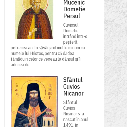
Mucenic
Dometie
Persul
Cuviosul
Dometie
intrând într-o
peșteră,
petrecea acolo săvârșind multe minuni cu
numele lui Hristos, pentru că dădea
tămăduiri celor ce veneau la dânsul și îi
aducea de...
Sfântul
Cuvios
Nicanor
Sfântul
Cuvios
Nicanor s-a
născut în anul
1491, în