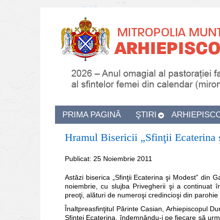
PRIMA PAGINĂ
ŞTIRI
ARHIEPISC
Hramul Bisericii „Sfinţii Ecaterina
Publicat: 25 Noiembrie 2011
Astăzi biserica „Sfinţii Ecaterina şi Modest” din G
noiembrie, cu slujba Privegherii şi a continuat î
preoţi, alături de numeroşi credincioşi din parohie 
Înaltpreasfinţitul Părinte Casian, Arhiepiscopul Du
Sfintei Ecaterina, îndemnându-i pe fiecare să urm