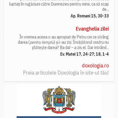
luptați în rugăciuni către Dumnezeu pentru mine, ca să scap
de...
Ap. Romani 15, 30-33
Evanghelia zilei
În vremea aceea s-au apropiat de Petru cei ce strâng
darea (
pentru templu
) și i-au zis: Învățătorul vostru nu
plătește darea? Ba da! – a zis el. Dar intrând...
Ev. Matei 17, 24-27; 18, 1-4
doxologia.ro
Preia articolele Doxologia în site-ul tău!