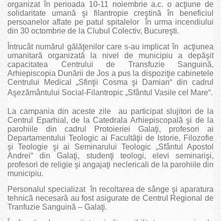
organizat în perioada 10-11 noiembrie a.c. o acţiune de
solidaritate umană şi filantropie creştină în beneficiul
persoanelor aflate pe patul spitalelor în urma incendiului
din 30 octombrie de la Clubul Colectiv, Bucureşti.
Întrucât numărul gălăţenilor care s-au implicat în acţiunea
umanitară organizată la nivel de municipiu a depăşit
capacitatea Centrului de Transfuzie Sanguină,
Arhiepiscopia Dunării de Jos a pus la dispoziţie cabinetele
Centrului Medical „Sfinţii Cosma şi Damian“ din cadrul
Aşezământului Social-Filantropic „Sfântul Vasile cel Mare“.
La campania din aceste zile au participat slujitori de la
Centrul Eparhial, de la Catedrala Arhiepiscopală şi de la
parohiile din cadrul Protoieriei Galaţi, profesori ai
Departamentului Teologic ai Facultăţii de Istorie, Filozofie
şi Teologie şi ai Seminarului Teologic „Sfântul Apostol
Andrei“ din Galaţi, studenţi teologi, elevi seminarişi,
profesori de religie şi angajaţi neclericali de la parohiile din
municipiu.
Personalul specializat în recoltarea de sânge şi aparatura
tehnică necesară au fost asigurate de Centrul Regional de
Tranfuzie Sanguină – Galaţi.