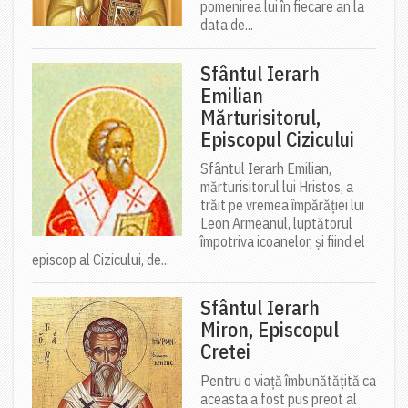
pomenirea lui în fiecare an la
data de...
Sfântul Ierarh
Emilian
Mărturisitorul,
Episcopul Cizicului
Sfântul Ierarh Emilian,
mărturisitorul lui Hristos, a
trăit pe vremea împărăției lui
Leon Armeanul, luptătorul
împotriva icoanelor, și fiind el
episcop al Cizicului, de...
Sfântul Ierarh
Miron, Episcopul
Cretei
Pentru o viață îmbunătățită ca
aceasta a fost pus preot al