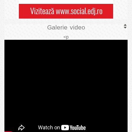
Galerie video
<p