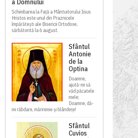
a Domnului
Schimbarea la Față a Mântuitorului Iisus
Hristos este unul din Praznicele
împărătești ale Bisericii Ortodoxe,
sărbătorită la 6 august.
Sfântul
Antonie
de la
Optina
Doamne,
ajută-mi să
văd păcatele
mele;
Doamne, dă-
mi răbdare, mărinimie şi blândeţe!
Sfântul
Cuvios