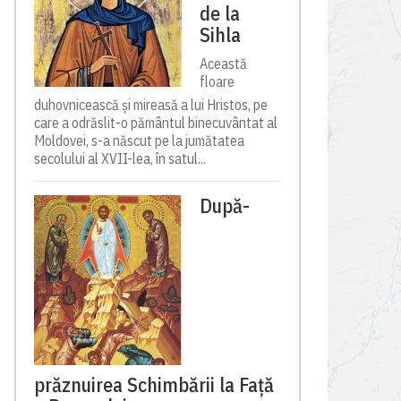
de la
Sihla
Această
floare
duhovnicească și mireasă a lui Hristos, pe
care a odrăslit-o pământul binecuvântat al
Moldovei, s-a născut pe la jumătatea
secolului al XVII-lea, în satul...
După-
prăznuirea Schimbării la Față