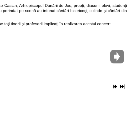
nte Casian, Arhiepiscopul Dunării de Jos, preoţi, diaconi, elevi, studenţi
au perindat pe scenă au intonat cântări bisericeşi, colinde şi căntări din
pe toţi tinerii şi profesorii implicaţi în realizarea acestui concert.