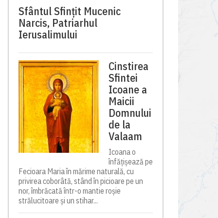
Sfântul Sfinţit Mucenic
Narcis, Patriarhul
Ierusalimului
Cinstirea
Sfintei
Icoane a
Maicii
Domnului
de la
Valaam
Icoana o
înfățișează pe
Fecioara Maria în mărime naturală, cu
privirea coborâtă, stând în picioare pe un
nor, îmbrăcată într-o mantie roșie
strălucitoare și un stihar...