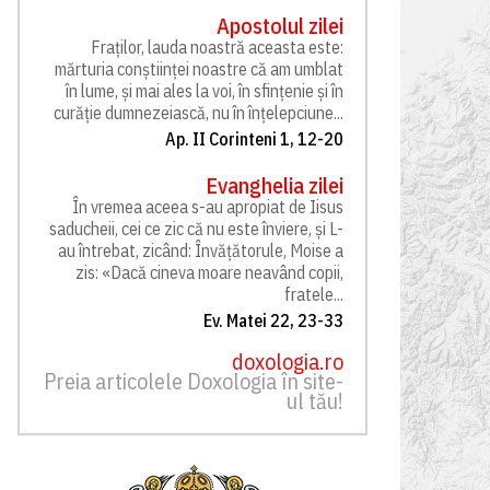
Apostolul zilei
Fraților, lauda noastră aceasta este:
mărturia conștiinței noastre că am umblat
în lume, și mai ales la voi, în sfințenie și în
curăție dumnezeiască, nu în înțelepciune...
Ap. II Corinteni 1, 12-20
Evanghelia zilei
În vremea aceea s-au apropiat de Iisus
saducheii, cei ce zic că nu este înviere, și L-
au întrebat, zicând: Învățătorule, Moise a
zis: «Dacă cineva moare neavând copii,
fratele...
Ev. Matei 22, 23-33
doxologia.ro
Preia articolele Doxologia în site-
ul tău!