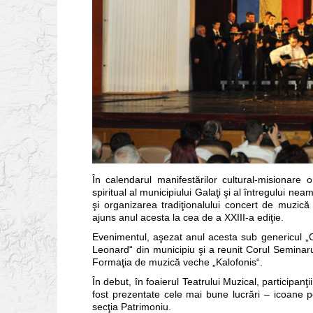
În calendarul manifestărilor cultural-misionare or
spiritual al municipiului Galaţi şi al întregului ne
şi organizarea tradiţionalului concert de muzică 
ajuns anul acesta la cea de a XXIII-a ediţie.
Evenimentul, aşezat anul acesta sub genericul „Câ
Leonard“ din municipiu şi a reunit Corul Seminarul
Formaţia de muzică veche „Kalofonis“.
În debut, în foaierul Teatrului Muzical, participanţ
fost prezentate cele mai bune lucrări – icoane pe
secţia Patrimoniu.