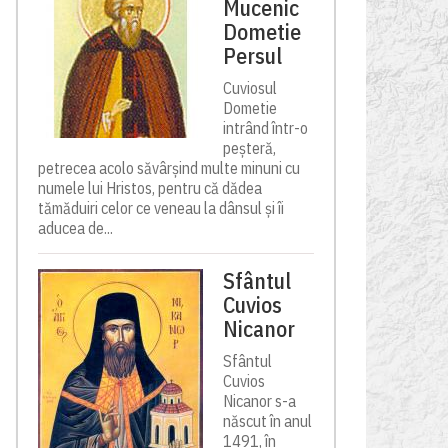
Mucenic
Dometie
Persul
Cuviosul
Dometie
intrând într-o
peșteră,
petrecea acolo săvârșind multe minuni cu
numele lui Hristos, pentru că dădea
tămăduiri celor ce veneau la dânsul și îi
aducea de...
Sfântul
Cuvios
Nicanor
Sfântul
Cuvios
Nicanor s-a
născut în anul
1491, în