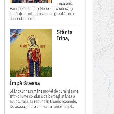
Tesalonic.
Părinții săi, Ioan și Maria, doi credincioși
înstăriți, au întâmpinat mari greutăți în a
dobândi prunci....
Sfânta
Irina,
Împărăteasa
Sfânta Irina rămâne model de curaj și tărie.
Într-o lume condusă de bărbați, sfânta a
avut curajul să repună în Biserici icoanele.
De aceea, peste veacuri, a rămas drept...