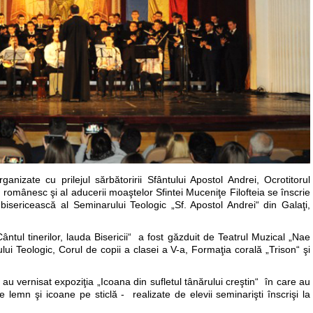
ganizate cu prilejul sărbătoririi Sfântului Apostol Andrei, Ocrotitorul
am românesc şi al aducerii moaştelor Sfintei Muceniţe Filofteia se înscrie
bisericească al Seminarului Teologic „Sf. Apostol Andrei“ din Galaţi,
ntul tinerilor, lauda Bisericii“ a fost găzduit de Teatrul Muzical „Nae
ui Teologic, Corul de copii a clasei a V-a, Formaţia corală „Trison“ şi
ii au vernisat expoziţia „Icoana din sufletul tânărului creştin“ în care au
 lemn şi icoane pe sticlă - realizate de elevii seminarişti înscrişi la