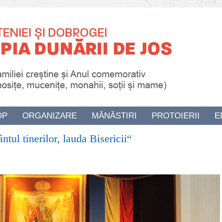
OP
ORGANIZARE
MĂNĂSTIRI
PROTOIERII
E
tul tinerilor, lauda Bisericii“