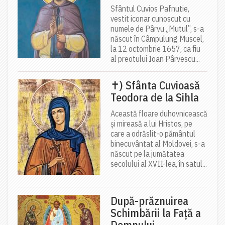
Sfântul Cuvios Pafnutie,
vestit iconar cunoscut cu
numele de Pârvu „Mutul”, s-a
născut în Câmpulung Muscel,
la 12 octombrie 1657, ca fiu
al preotului Ioan Pârvescu...
✝) Sfânta Cuvioasă
Teodora de la Sihla
Această floare duhovnicească
și mireasă a lui Hristos, pe
care a odrăslit-o pământul
binecuvântat al Moldovei, s-a
născut pe la jumătatea
secolului al XVII-lea, în satul...
După-prăznuirea
Schimbării la Față a
Domnului