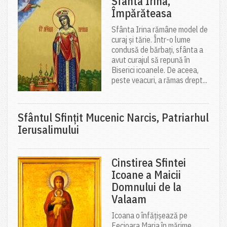
Sfânta Irina,
Împărăteasa
Sfânta Irina rămâne model de
curaj și tărie. Într-o lume
condusă de bărbați, sfânta a
avut curajul să repună în
Biserici icoanele. De aceea,
peste veacuri, a rămas drept...
Sfântul Sfinţit Mucenic Narcis, Patriarhul
Ierusalimului
Cinstirea Sfintei
Icoane a Maicii
Domnului de la
Valaam
Icoana o înfățișează pe
Fecioara Maria în mărime