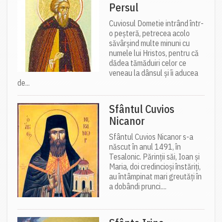
Persul
Cuviosul Dometie intrând într-
o peșteră, petrecea acolo
săvârșind multe minuni cu
numele lui Hristos, pentru că
dădea tămăduiri celor ce
veneau la dânsul și îi aducea
de...
Sfântul Cuvios
Nicanor
Sfântul Cuvios Nicanor s-a
născut în anul 1491, în
Tesalonic. Părinții săi, Ioan și
Maria, doi credincioși înstăriți,
au întâmpinat mari greutăți în
a dobândi prunci....