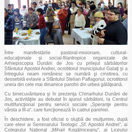
Între manifestările pastoral-misionare, cultural-
educaţionale şi social-filantropice organizate de
Arhiepiscopia Dunării de Jos cu prilejul sărbătorilor
Sfântului Apostol Andrei, ocrotitorul municipiului Galaţi şi a
întregului neam românesc se numără şi cinstirea, cu
deosebită evlavie a Sfântului Stelian Paflagonul, ocrotitorul
uneia din cele mai dinamice parohii din urbea gălăţeană.
Cu binecuvântarea şi în prezenţa Chiriarhului Dunării de
Jos
,
activităţile au debutat în ajunul sărbătorii, la Centrul
multifuncţional pentru servicii sociale „Speranţe pentru
vârsta a III-a“, care funcţionează în cadrul parohiei.
În deschidere, a fost oficiat o slujbă de mulţumire, după
care elevi ai Seminarului Teologic „Sf. Apostol Andrei“, ai
Colegiului Naţional „Mihail Kogălniceanu“, ai Liceului