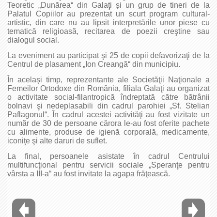
Teoretic „Dunărea“ din Galaţi și un grup de tineri de la
Palatul Copiilor au prezentat un scurt program cultural-
artistic, din care nu au lipsit interpretările unor piese cu
tematică religioasă, recitarea de poezii creştine sau
dialogul social.
La eveniment au participat şi 25 de copii defavorizaţi de la
Centrul de plasament „Ion Creangă“ din municipiu.
În acelaşi timp, reprezentante ale Societăţii Naţionale a
Femeilor Ortodoxe din România, filiala Galaţi au organizat
o activitate social-filantropică îndreptată către bătrânii
bolnavi şi nedeplasabili din cadrul parohiei „Sf. Stelian
Paflagonul“. În cadrul acestei activităţi au fost vizitate un
număr de 30 de persoane cărora le-au fost oferite pachete
cu alimente, produse de igienă corporală, medicamente,
iconiţe şi alte daruri de suflet.
La final, persoanele asistate în cadrul Centrului
multifuncţional pentru servicii sociale „Speranţe pentru
vârsta a III-a“ au fost invitate la agapa frăţească.