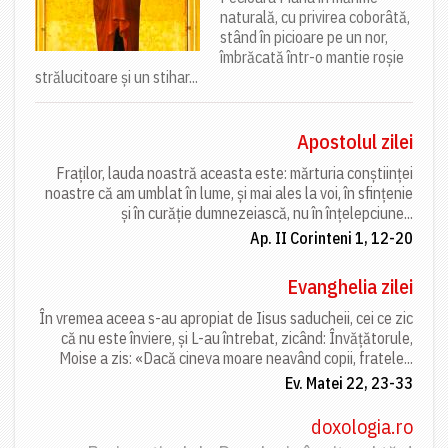
naturală, cu privirea coborâtă,
stând în picioare pe un nor,
îmbrăcată într-o mantie roșie
strălucitoare și un stihar...
Apostolul zilei
Fraților, lauda noastră aceasta este: mărturia conștiinței
noastre că am umblat în lume, și mai ales la voi, în sfințenie
și în curăție dumnezeiască, nu în înțelepciune...
Ap. II Corinteni 1, 12-20
Evanghelia zilei
În vremea aceea s-au apropiat de Iisus saducheii, cei ce zic
că nu este înviere, și L-au întrebat, zicând: Învățătorule,
Moise a zis: «Dacă cineva moare neavând copii, fratele...
Ev. Matei 22, 23-33
doxologia.ro