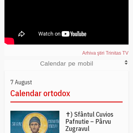
Arhiva ştiri Trinitas TV
Calendar pe mobil
7 August
Calendar ortodox
✝) Sfântul Cuvios
Pafnutie – Pârvu
Zugravul