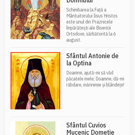
Schimbarea la Față a
Mântuitorului Iisus Hristos
este unul din Praznicele
împărătești ale Bisericii
Ortodoxe, sărbătorită la 6
august.
Sfântul Antonie de
la Optina
Doamne, ajută-mi să văd
păcatele mele; Doamne, dă-mi
răbdare, mărinimie şi blândeţe!
Sfântul Cuvios
Mucenic Dometie