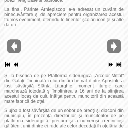
poezii religioase și patriotice.
La final, Părinte Arhiepiscop le-a adresat un cuvânt de
binecuvântare și de apreciere pentru organizarea acestui
frumos eveniment, oferindu-le tinerilor școlari iconițe și alte
daruri.
Şi la biserica de pe Platforma siderurgică „Arcelor Mittal“
din Galaţi, închinată celui dintâi chemat dintre Apostoli, a
fost săvârşită Sfânta Liturghie, moment liturgic care
marchează totodată şi împlinirea a 16 ani de la sfinţirea
acestui locaş de cult, înălţat pentru muncitorii din această
mare fabrică de oţel.
Slujba a fost săvârşită de un sobor de preoţi şi diaconi din
municipiu, în prezenţa directorilor şi muncitorilor de pe
platforma siderurgică, precum şi a numeroşi credincioşi
gălăţeni, unii dintre ei rude ale celor decedaţi în oţelăria de