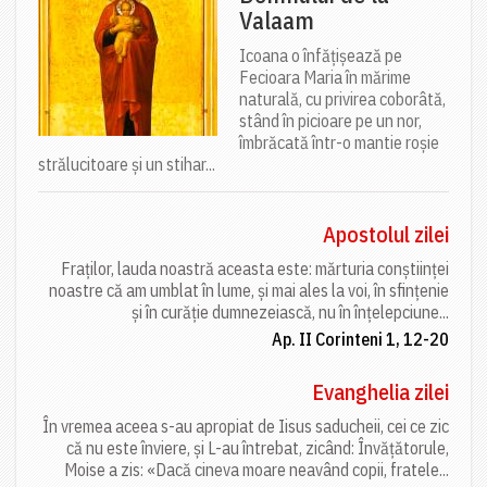
Valaam
Icoana o înfățișează pe
Fecioara Maria în mărime
naturală, cu privirea coborâtă,
stând în picioare pe un nor,
îmbrăcată într-o mantie roșie
strălucitoare și un stihar...
Apostolul zilei
Fraților, lauda noastră aceasta este: mărturia conștiinței
noastre că am umblat în lume, și mai ales la voi, în sfințenie
și în curăție dumnezeiască, nu în înțelepciune...
Ap. II Corinteni 1, 12-20
Evanghelia zilei
În vremea aceea s-au apropiat de Iisus saducheii, cei ce zic
că nu este înviere, și L-au întrebat, zicând: Învățătorule,
Moise a zis: «Dacă cineva moare neavând copii, fratele...