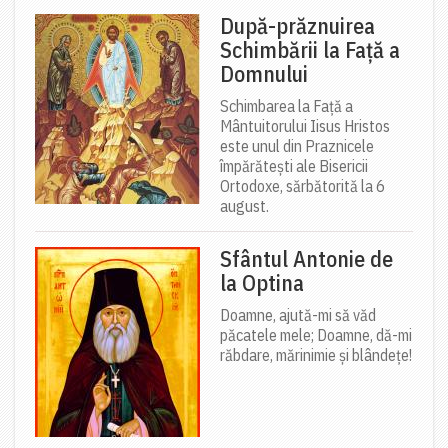
După-prăznuirea
Schimbării la Față a
Domnului
Schimbarea la Față a
Mântuitorului Iisus Hristos
este unul din Praznicele
împărătești ale Bisericii
Ortodoxe, sărbătorită la 6
august.
Sfântul Antonie de
la Optina
Doamne, ajută-mi să văd
păcatele mele; Doamne, dă-mi
răbdare, mărinimie şi blândeţe!