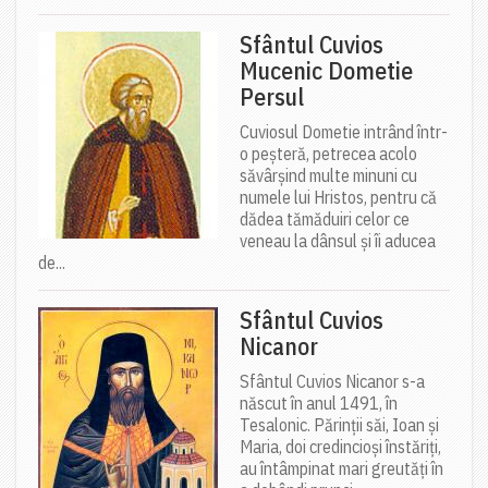
Sfântul Cuvios
Mucenic Dometie
Persul
Cuviosul Dometie intrând într-
o peșteră, petrecea acolo
săvârșind multe minuni cu
numele lui Hristos, pentru că
dădea tămăduiri celor ce
veneau la dânsul și îi aducea
de...
Sfântul Cuvios
Nicanor
Sfântul Cuvios Nicanor s-a
născut în anul 1491, în
Tesalonic. Părinții săi, Ioan și
Maria, doi credincioși înstăriți,
au întâmpinat mari greutăți în