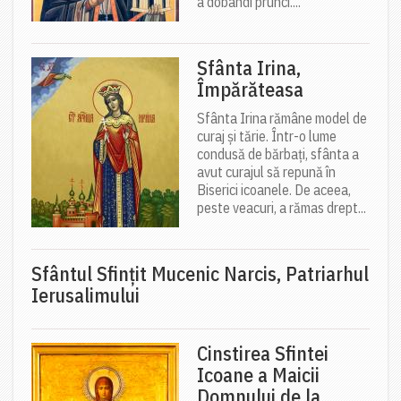
a dobândi prunci....
Sfânta Irina,
Împărăteasa
Sfânta Irina rămâne model de
curaj și tărie. Într-o lume
condusă de bărbați, sfânta a
avut curajul să repună în
Biserici icoanele. De aceea,
peste veacuri, a rămas drept...
Sfântul Sfinţit Mucenic Narcis, Patriarhul
Ierusalimului
Cinstirea Sfintei
Icoane a Maicii
Domnului de la