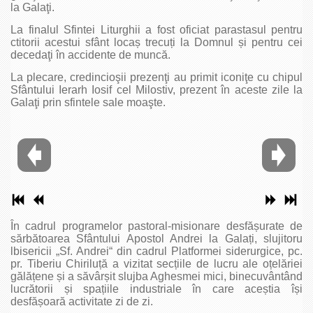
la Galaţi.
La finalul Sfintei Liturghii a fost oficiat parastasul pentru
ctitorii acestui sfânt locaș trecuți la Domnul și pentru cei
decedaţi în accidente de muncă.
La plecare, credincioşii prezenţi au primit iconiţe cu chipul
Sfântului Ierarh Iosif cel Milostiv, prezent în aceste zile la
Galaţi prin sfintele sale moaşte.
În cadrul programelor pastoral-misionare desfășurate de
sărbătoarea Sfântului Apostol Andrei la Galați, slujitoru
lbisericii „Sf. Andrei“ din cadrul Platformei siderurgice, pc.
pr. Tiberiu Chiriluță a vizitat secțiile de lucru ale oțelăriei
gălățene și a săvârșit slujba Aghesmei mici, binecuvântând
lucrătorii și spațiile industriale în care aceștia își
desfășoară activitate zi de zi.