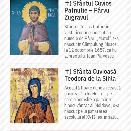
✝) Sfântul Cuvios
Pafnutie – Pârvu
Zugravul
Sfântul Cuvios Pafnutie,
vestit iconar cunoscut cu
numele de Pârvu „Mutul”, s-a
născut în Câmpulung Muscel,
la 12 octombrie 1657, ca fiu
al preotului Ioan Pârvescu...
✝) Sfânta Cuvioasă
Teodora de la Sihla
Această floare duhovnicească
și mireasă a lui Hristos, pe
care a odrăslit-o pământul
binecuvântat al Moldovei, s-a
născut pe la jumătatea
secolului al XVII-lea, în satul...