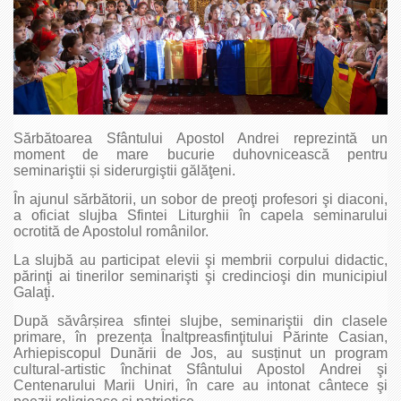
Sărbătoarea Sfântului Apostol Andrei reprezintă un
moment de mare bucurie duhovnicească pentru
seminariştii și siderurgiştii gălăţeni.
În ajunul sărbătorii, un sobor de preoţi profesori şi diaconi,
a oficiat slujba Sfintei Liturghii în capela seminarului
ocrotită de Apostolul românilor.
La slujbă au participat elevii şi membrii corpului didactic,
părinţi ai tinerilor seminarişti şi credincioşi din municipiul
Galaţi.
După săvârșirea sfintei slujbe, seminariştii din clasele
primare, în prezența Înaltpreasfinţitului Părinte Casian,
Arhiepiscopul Dunării de Jos, au susținut un program
cultural-artistic închinat Sfântului Apostol Andrei şi
Centenarului Marii Uniri, în care au intonat cântece şi