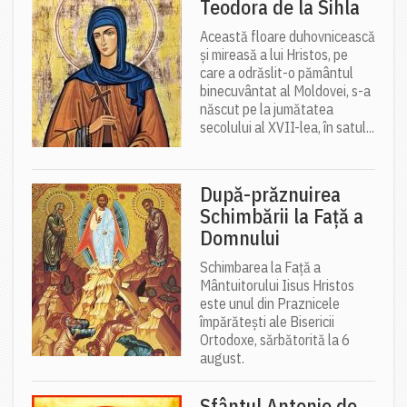
Teodora de la Sihla
Această floare duhovnicească
și mireasă a lui Hristos, pe
care a odrăslit-o pământul
binecuvântat al Moldovei, s-a
născut pe la jumătatea
secolului al XVII-lea, în satul...
După-prăznuirea
Schimbării la Față a
Domnului
Schimbarea la Față a
Mântuitorului Iisus Hristos
este unul din Praznicele
împărătești ale Bisericii
Ortodoxe, sărbătorită la 6
august.
Sfântul Antonie de