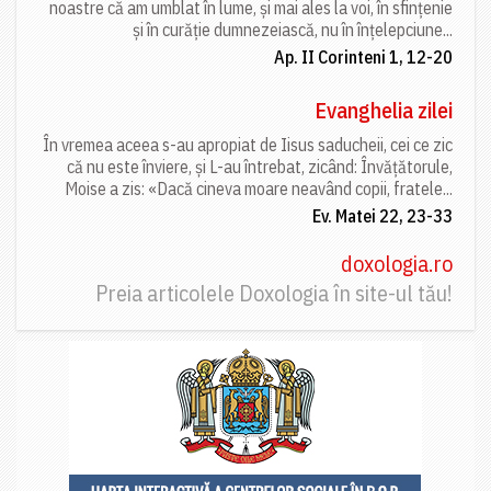
noastre că am umblat în lume, și mai ales la voi, în sfințenie
și în curăție dumnezeiască, nu în înțelepciune...
Ap. II Corinteni 1, 12-20
Evanghelia zilei
În vremea aceea s-au apropiat de Iisus saducheii, cei ce zic
că nu este înviere, și L-au întrebat, zicând: Învățătorule,
Moise a zis: «Dacă cineva moare neavând copii, fratele...
Ev. Matei 22, 23-33
doxologia.ro
Preia articolele Doxologia în site-ul tău!