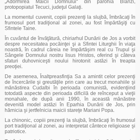
„Adormirea Maicii Domnului“ din parohia Blânzi,
protopopiatul Tecuci, judeţul Galaţi.
La momentul cuvenit, copiii prezenţi la slujbă, îmbrăcaţi în
frumosul port tradiţional al zonei, au fost împărtăşiţi cu
Sfintele Taine.
În cuvântul de învăţătură, chiriarhul Dunării de Jos a vorbit
despre necesitatea pocăinţei şi a Sfintei Liturghii în viaţa
noastră, în cadrul căreia ne împărtăşim real cu Trupul şi
Sângele Domnului nostru Iisus Hristos, oferind şi câteva
sfaturi duhovniceşti noului hirotonit astăzi în treapta
preoţiei.
De asemenea, Înaltpreasfinţia Sa a amintit celor prezenţi
de încercările şi greutăţile prin care au trecut monahiile şi
mănăstirea Cudalbi în perioada comunistă, evidenţiind
totodată aspecte din perioada dificilă de reînceput a vieţii
monahale, de după anii 1990, în această mănăstire
devenită model astăzi în Eparhia Dunării de Jos, prin
hărnicia şi jertfelnicia maicii stareţe Mariani Popa.
La chinonic, copiii prezenţi la slujbă, îmbrăcaţi în frumosul
port tradiţional al zonei, au interpretat cântece religioase şi
patriotice.