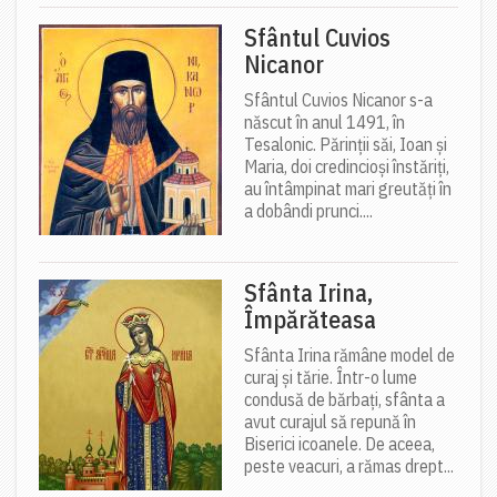
Sfântul Cuvios
Nicanor
Sfântul Cuvios Nicanor s-a
născut în anul 1491, în
Tesalonic. Părinții săi, Ioan și
Maria, doi credincioși înstăriți,
au întâmpinat mari greutăți în
a dobândi prunci....
Sfânta Irina,
Împărăteasa
Sfânta Irina rămâne model de
curaj și tărie. Într-o lume
condusă de bărbați, sfânta a
avut curajul să repună în
Biserici icoanele. De aceea,
peste veacuri, a rămas drept...