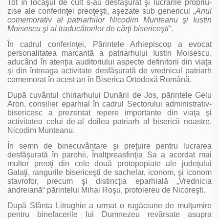
Tot în locaşul de cult s-au desfăşurat şi lucrările propriu-
zise ale conferinţei preoţeşti, aşezate sub genericul „
Anul
comemorativ al patriarhilor Nicodim Munteanu şi Iustin
Moisescu şi al traducătorilor de cărţi bisericeşti“
.
În cadrul conferinţei, Părintele Arhiepiscop a evocat
personalitatea marcantă a patriarhului Iustin Moisescu,
aducând în atenţia auditoriului aspecte definitorii din viaţa
şi din întreaga activitate desfăşurată de vrednicul patriarh
comemorat în acest an în Biserica Ortodoxă Română.
După cuvântul chiriarhului Dunării de Jos, părintele Gelu
Aron, consilier eparhial în cadrul Sectorului administrativ-
bisericesc a prezentat repere importante din viaţa şi
activitatea celui de-al doilea patriarh al bisericii noastre,
Nicodim Munteanu.
În semn de binecuvântare şi preţuire pentru lucrarea
desfăşurată în parohii, Înaltpreasfinţia Sa a acordat mai
multor preoţi din cele două protopopiate ale judeţului
Galaţi, rangurile bisericeşti de sachelar, iconom, şi iconom
stavrofor, precum şi distincţia eparhială „Vrednicia
andreiană“ părintelui Mihai Roşu, protoiereu de Nicoreşti.
După Sfânta Litrughie a urmat o rugăciune de mulţumire
pentru binefacerile lui Dumnezeu revărsate asupra