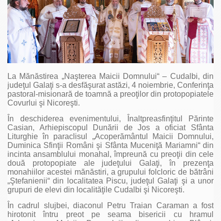
La Mănăstirea „Naşterea Maicii Domnului“ – Cudalbi, din
judeţul Galaţi s-a desfăşurat astăzi, 4 noiembrie, Conferinţa
pastoral-misionară de toamnă a preoţilor din protopopiatele
Covurlui şi Nicoreşti.
În deschiderea evenimentului, Înaltpreasfinţitul Părinte
Casian, Arhiepiscopul Dunării de Jos a oficiat Sfânta
Liturghie în paraclisul „Acoperământul Maicii Domnului,
Duminica Sfinţii Români şi Sfânta Muceniţă Mariamni“ din
incinta ansamblului monahal, împreună cu preoţii din cele
două protopopiate ale judeţului Galaţi, în prezenţa
monahiilor acestei mănăstiri, a grupului folcloric de bătrâni
„Ştefanienii“ din localitatea Piscu, judeţul Galaţi şi a unor
grupuri de elevi din localităţile Cudalbi şi Nicoreşti.
În cadrul slujbei, diaconul Petru Traian Caraman a fost
hirotonit întru preot pe seama bisericii cu hramul