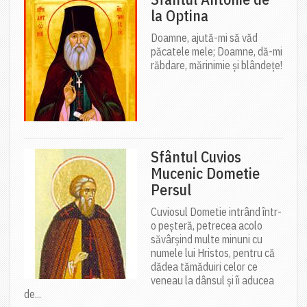
la Optina
Doamne, ajută-mi să văd
păcatele mele; Doamne, dă-mi
răbdare, mărinimie şi blândeţe!
Sfântul Cuvios
Mucenic Dometie
Persul
Cuviosul Dometie intrând într-
o peșteră, petrecea acolo
săvârșind multe minuni cu
numele lui Hristos, pentru că
dădea tămăduiri celor ce
veneau la dânsul și îi aducea
de...