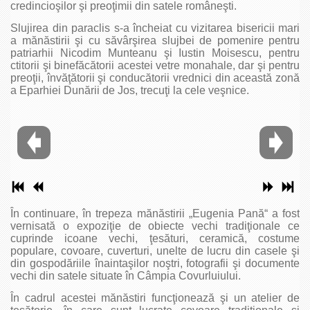
credincioşilor şi preoţimii din satele româneşti.
Slujirea din paraclis s-a încheiat cu vizitarea bisericii mari
a mănăstirii şi cu săvârşirea slujbei de pomenire pentru
patriarhii Nicodim Munteanu şi Iustin Moisescu, pentru
ctitorii şi binefăcătorii acestei vetre monahale, dar şi pentru
preoţii, învăţătorii şi conducătorii vrednici din această zonă
a Eparhiei Dunării de Jos, trecuţi la cele veşnice.
În continuare, în trepeza mănăstirii „Eugenia Pană“ a fost
vernisată o expoziţie de obiecte vechi tradiţionale ce
cuprinde icoane vechi, ţesături, ceramică, costume
populare, covoare, cuverturi, unelte de lucru din casele şi
din gospodăriile înaintaşilor noştri, fotografii şi documente
vechi din satele situate în Câmpia Covurluiului.
În cadrul acestei mănăstiri funcţionează şi un atelier de