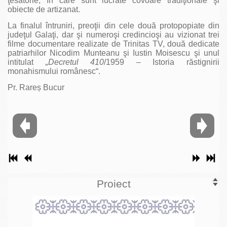
ţesătorie, în care sunt lucrate covoare tradiţionale şi
obiecte de artizanat.
La finalul întruniri, preoţii din cele două protopopiate din
judeţul Galaţi, dar şi numeroşi credincioşi au vizionat trei
filme documentare realizate de Trinitas TV, două dedicate
patriarhilor Nicodim Munteanu şi Iustin Moisescu şi unul
intitulat
„
Decretul 410
/1959 – Istoria răstignirii
monahismului românesc“.
Pr. Rareș Bucur
Proiect