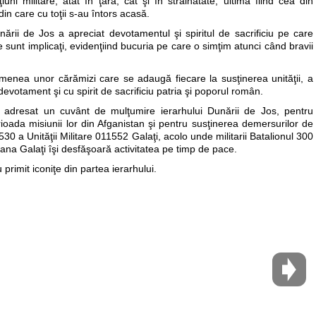
uni militare, atât în ţară, cât şi în străinătate, ultima fiind cea din
in care cu toţii s-au întors acasă.
unării de Jos a apreciat devotamentul şi spiritul de sacrificiu pe care
are sunt implicaţi, evidenţiind bucuria pe care o simţim atunci când bravii
emenea unor cărămizi care se adaugă fiecare la susţinerea unităţii, a
 devotament şi cu spirit de sacrificiu patria şi poporul român.
 adresat un cuvânt de mulţumire ierarhului Dunării de Jos, pentru
oada misiunii lor din Afganistan şi pentru susţinerea demersurilor de
530 a Unităţii Militare 011552 Galaţi, acolo unde militarii Batalionul 300
ana Galaţi îşi desfăşoară activitatea pe timp de pace.
u primit iconiţe din partea ierarhului.