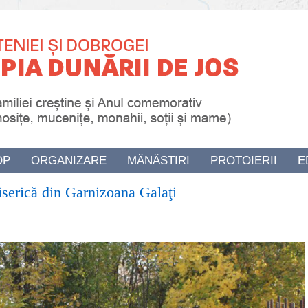
OP
ORGANIZARE
MĂNĂSTIRI
PROTOIERII
E
iserică din Garnizoana Galaţi