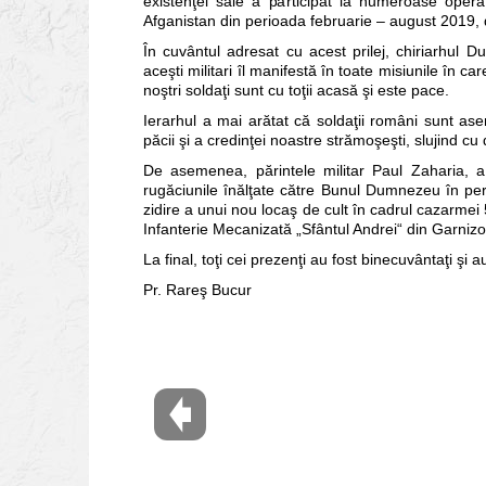
existenţei sale a participat la numeroase operaţi
Afganistan din perioada februarie – august 2019, d
În cuvântul adresat cu acest prilej, chiriarhul D
aceşti militari îl manifestă în toate misiunile în c
noştri soldaţi sunt cu toţii acasă şi este pace.
Ierarhul a mai arătat că soldaţii români sunt as
păcii şi a credinţei noastre strămoşeşti, slujind cu
De asemenea, părintele militar Paul Zaharia, a
rugăciunile înălţate către Bunul Dumnezeu în peri
zidire a unui nou locaş de cult în cadrul cazarmei 
Infanterie Mecanizată „Sfântul Andrei“ din Garnizo
La final, toţi cei prezenţi au fost binecuvântaţi şi a
Pr. Rareş Bucur