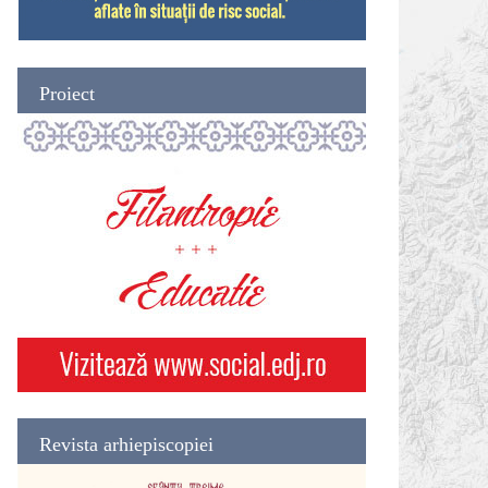
Proiect
Revista arhiepiscopiei