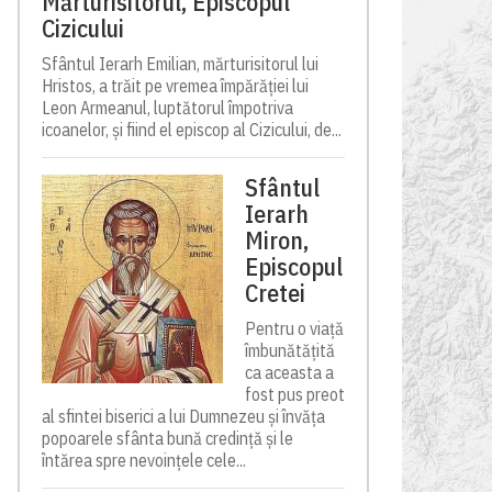
Mărturisitorul, Episcopul
Cizicului
Sfântul Ierarh Emilian, mărturisitorul lui
Hristos, a trăit pe vremea împărăției lui
Leon Armeanul, luptătorul împotriva
icoanelor, și fiind el episcop al Cizicului, de...
Sfântul
Ierarh
Miron,
Episcopul
Cretei
Pentru o viață
îmbunătățită
ca aceasta a
fost pus preot
al sfintei biserici a lui Dumnezeu și învăța
popoarele sfânta bună credință și le
întărea spre nevoințele cele...