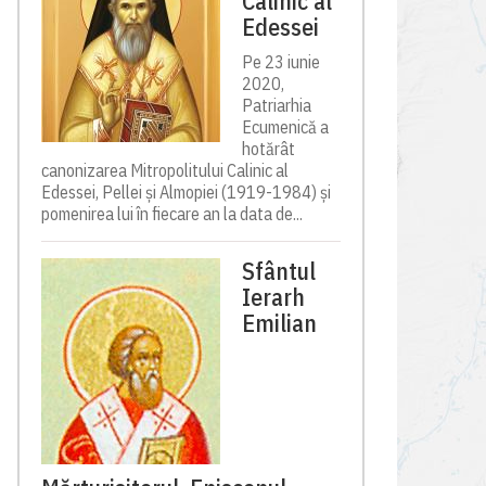
Calinic al
Edessei
Pe 23 iunie
2020,
Patriarhia
Ecumenică a
hotărât
canonizarea Mitropolitului Calinic al
Edessei, Pellei și Almopiei (1919-1984) și
pomenirea lui în fiecare an la data de...
Sfântul
Ierarh
Emilian