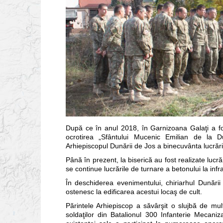
După ce în anul 2018, în Garnizoana Galaţi a f
ocrotirea „Sfântului Mucenic Emilian de la Dur
Arhiepiscopul Dunării de Jos a binecuvânta lucrăril
Până în prezent, la biserică au fost realizate lucr
se continue lucrările de turnare a betonului la infr
În deschiderea evenimentului, chiriarhul Dunării
ostenesc la edificarea acestui locaş de cult.
Părintele Arhiepiscop a săvârşit o slujbă de mu
soldaţilor din Batalionul 300 Infanterie Mecaniz