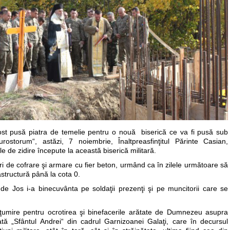
ost pusă piatra de temelie pentru o nouă biserică ce va fi pusă sub
ostorum“, astăzi, 7 noiembrie, Înaltpreasfinţitul Părinte Casian,
e de zidire începute la această biserică militară.
ări de cofrare şi armare cu fier beton, urmând ca în zilele următoare să
astructură până la cota 0.
 de Jos i-a binecuvânta pe soldaţii prezenţi şi pe muncitorii care se
lţumire pentru ocrotirea şi binefacerile arătate de Dumnezeu asupra
ată „Sfântul Andrei“ din cadrul Garnizoanei Galaţi, care în decursul