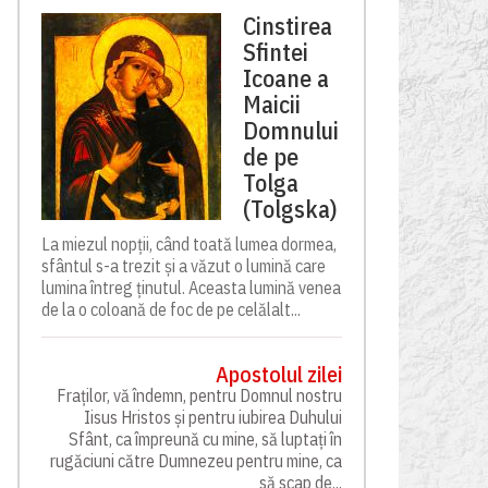
Cinstirea
Sfintei
Icoane a
Maicii
Domnului
de pe
Tolga
(Tolgska)
La miezul nopții, când toată lumea dormea,
sfântul s-a trezit și a văzut o lumină care
lumina întreg ținutul. Aceasta lumină venea
de la o coloană de foc de pe celălalt...
Apostolul zilei
Fraților, vă îndemn, pentru Domnul nostru
Iisus Hristos și pentru iubirea Duhului
Sfânt, ca împreună cu mine, să luptați în
rugăciuni către Dumnezeu pentru mine, ca
să scap de...