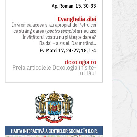
Ap. Romani 15, 30-33
Evanghelia zilei
În vremea aceea s-au apropiat de Petru cei
ce strâng darea (
pentru templu
) și i-au zis:
Învățătorul vostru nu plătește darea?
Ba da! – a zis el. Dar intrând...
Ev. Matei 17, 24-27; 18, 1-4
doxologia.ro
Preia articolele Doxologia în site-
ul tău!