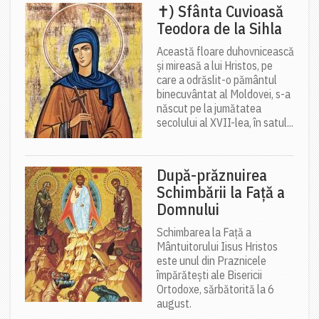
✝) Sfânta Cuvioasă
Teodora de la Sihla
Această floare duhovnicească
și mireasă a lui Hristos, pe
care a odrăslit-o pământul
binecuvântat al Moldovei, s-a
născut pe la jumătatea
secolului al XVII-lea, în satul...
După-prăznuirea
Schimbării la Față a
Domnului
Schimbarea la Față a
Mântuitorului Iisus Hristos
este unul din Praznicele
împărătești ale Bisericii
Ortodoxe, sărbătorită la 6
august.