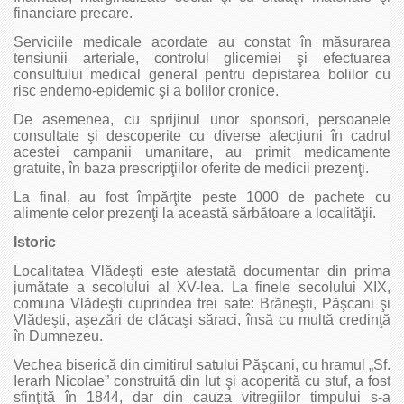
financiare precare.
Serviciile medicale acordate au constat în măsurarea
tensiunii arteriale, controlul glicemiei şi efectuarea
consultului medical general pentru depistarea bolilor cu
risc endemo-epidemic şi a bolilor cronice.
De asemenea, cu sprijinul unor sponsori, persoanele
consultate şi descoperite cu diverse afecţiuni în cadrul
acestei campanii umanitare, au primit medicamente
gratuite, în baza prescripţiilor oferite de medicii prezenţi.
La final, au fost împărţite peste 1000 de pachete cu
alimente celor prezenţi la această sărbătoare a localităţii.
Istoric
Localitatea Vlădeşti este atestată documentar din prima
jumătate a secolului al XV-lea. La finele secolului XIX,
comuna Vlădeşti cuprindea trei sate: Brăneşti, Păşcani şi
Vlădeşti, aşezări de clăcaşi săraci, însă cu multă credinţă
în Dumnezeu.
Vechea biserică din cimitirul satului Păşcani, cu hramul „Sf.
Ierarh Nicolae” construită din lut şi acoperită cu stuf, a fost
sfinţită în 1844, dar din cauza vitregiilor timpului s-a