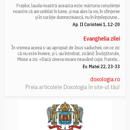
Fraților, lauda noastră aceasta este: mărturia conștiinței
noastre că am umblat în lume, și mai ales la voi, în sfințenie
și în curăție dumnezeiască, nu în înțelepciune...
Ap. II Corinteni 1, 12-20
Evanghelia zilei
În vremea aceea s-au apropiat de Iisus saducheii, cei ce zic
că nu este înviere, și L-au întrebat, zicând: Învățătorule,
Moise a zis: «Dacă cineva moare neavând copii, fratele...
Ev. Matei 22, 23-33
doxologia.ro
Preia articolele Doxologia în site-ul tău!