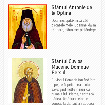
Sfântul Antonie de
la Optina
Doamne, ajută-mi să văd
păcatele mele; Doamne, dă-mi
răbdare, mărinimie şi blândeţe!
Sfântul Cuvios
Mucenic Dometie
Persul
Cuviosul Dometie intrând într-
o peșteră, petrecea acolo
săvârșind multe minuni cu
numele lui Hristos, pentru că
dădea tămăduiri celor ce
veneau la dânsul și îi aducea