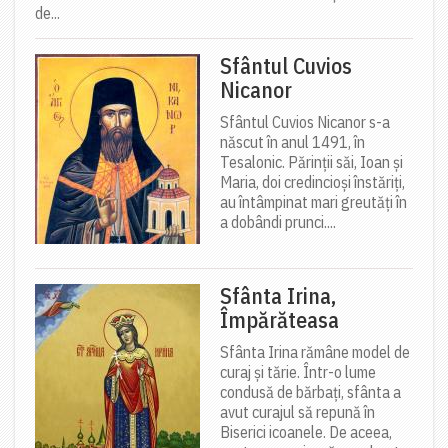
de...
Sfântul Cuvios
Nicanor
Sfântul Cuvios Nicanor s-a
născut în anul 1491, în
Tesalonic. Părinții săi, Ioan și
Maria, doi credincioși înstăriți,
au întâmpinat mari greutăți în
a dobândi prunci....
Sfânta Irina,
Împărăteasa
Sfânta Irina rămâne model de
curaj și tărie. Într-o lume
condusă de bărbați, sfânta a
avut curajul să repună în
Biserici icoanele. De aceea,