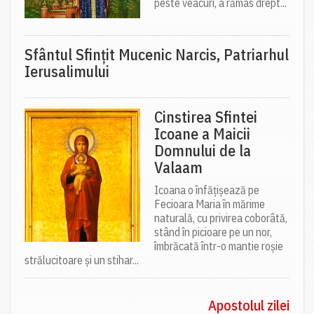
peste veacuri, a rămas drept...
Sfântul Sfinţit Mucenic Narcis, Patriarhul
Ierusalimului
Cinstirea Sfintei
Icoane a Maicii
Domnului de la
Valaam
Icoana o înfățișează pe
Fecioara Maria în mărime
naturală, cu privirea coborâtă,
stând în picioare pe un nor,
îmbrăcată într-o mantie roșie
strălucitoare și un stihar...
Apostolul zilei