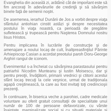
Evanghelia din această zi, arătând cât de important este să
fim ancoraţi în adevărurile de credinţă şi să săvârşim
binele faţă de semenii noştri.
De asemenea, ierarhul Dunării de Jos a vorbit despre viaţa
sfântului antiohian cinstit astăzi şi despre necesitatea
postului în viaţa noastră, ca perioadă de pregătire
sufletească şi trupească pentru Naşterea Domnului nostru
Iisus Hristos.
Pentru implicarea în lucrările de construcţie şi de
amenajare a noului locaş de cult, Înaltpreasfinţitul Părinte
Arhiepiscop Casian a acordat preotului paroh Doru-George
Arghiri rangul de iconom.
Evenimentul s-a încheiat cu săvârşirea parastasului pentru
patriarhii Nicodim Munteanu şi Iustin Moisescu, dar şi
pentru preoţii, învăţătorii, primarii vrednici şi ctitorii acestui
sfânt locaş trecuţi la cele veşnice, urmat de tradiţionala
agapă creştinească, la care au fost invitaţi toţi credincioşii
prezenţi.
În continuare, în biserica veche a parohiei, cadre medicale
voluntare au oferit gratuit consultaţii de specialitate unui
număr de 100 de persoane defavorizate, cu vârste
înaintate, marginalizate social şi cu situaţii materiale şi