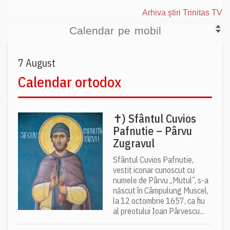
Arhiva ştiri Trinitas TV
Calendar pe mobil
7 August
Calendar ortodox
✝) Sfântul Cuvios
Pafnutie – Pârvu
Zugravul
Sfântul Cuvios Pafnutie,
vestit iconar cunoscut cu
numele de Pârvu „Mutul”, s-a
născut în Câmpulung Muscel,
la 12 octombrie 1657, ca fiu
al preotului Ioan Pârvescu...