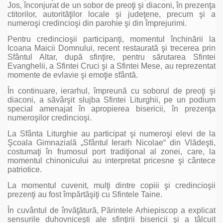
Jos, înconjurat de un sobor de preoţi şi diaconi, în prezenţa
ctitorilor, autorităţilor locale şi judeţene, precum şi a
numeroşi credincioşi din parohie şi din împrejurimi.
Pentru credincioşii participanţi, momentul închinării la
Icoana Maicii Domnului, recent restaurată şi trecerea prin
Sfântul Altar, după sfinţire, pentru sărutarea Sfintei
Evanghelii, a Sfintei Cruci şi a Sfintei Mese, au reprezentat
momente de evlavie şi emoţie sfântă.
În continuare, ierarhul, împreună cu soborul de preoţi şi
diaconi, a săvârşit slujba Sfintei Liturghii, pe un podium
special amenajat în apropierea bisericii, în prezenţa
numeroşilor credincioşi.
La Sfânta Liturghie au participat şi numeroşi elevi de la
Şcoala Gimnazială „Sfântul Ierarh Nicolae“ din Vlădeşti,
costumaţi în frumosul port tradiţional al zonei, care, la
momentul chinonicului au interpretat pricesne şi cântece
patriotice.
La momentul cuvenit, mulţi dintre copiii şi credincioşii
prezenţi au fost împărtăşiţi cu Sfintele Taine.
În cuvântul de învăţătură, Părintele Arhiepiscop a explicat
sensurile duhovniceşti ale sfinţirii bisericii şi a tâlcuit