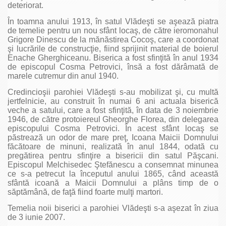
deteriorat.
În toamna anului 1913, în satul Vlădeşti se aşează piatra
de temelie pentru un nou sfânt locaş, de către ieromonahul
Grigore Dinescu de la mănăstirea Cocoş, care a coordonat
şi lucrările de construcţie, fiind sprijinit material de boierul
Enache Gherghiceanu. Biserica a fost sfinţită în anul 1934
de episcopul Cosma Petrovici, însă a fost dărâmată de
marele cutremur din anul 1940.
Credincioşii parohiei Vlădeşti s-au mobilizat şi, cu multă
jertfelnicie, au construit în numai 6 ani actuala biserică
veche a satului, care a fost sfinţită, în data de 3 noiembrie
1946, de către protoiereul Gheorghe Florea, din delegarea
episcopului Cosma Petrovici. În acest sfânt locaş se
păstrează un odor de mare preţ, Icoana Maicii Domnului
făcătoare de minuni, realizată în anul 1844, odată cu
pregătirea pentru sfinţire a bisericii din satul Păşcani.
Episcopul Melchisedec Ştefănescu a consemnat minunea
ce s-a petrecut la începutul anului 1865, când această
sfântă icoană a Maicii Domnului a plâns timp de o
săptămână, de faţă fiind foarte mulţi martori.
Temelia noii biserici a parohiei Vlădeşti s-a aşezat în ziua
de 3 iunie 2007.