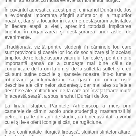
mâini, au asistat cu multă evlavie la momentul liturgic.
În cuvântul adresat cu acest prilej, chiriarhul Dunării de Jos
a evidenţiat importanţa sfinţirii sufletelor şi a trupurilor
noastre, dar şi a locurilor în care ne desfăşurăm activitatea
în fiecare etapă a vieţii, apreciind totodată implicarea
tinerilor în organizarea şi desfăşurarea unor astfel de
evenimente.
„Tradiţionala vizită printre studenţi în căminele lor, care
sunt provizoriu şi casele lor, loc de socializare şi în acelaşi
timp loc de reflecţie asupra viitorului lor, este şi pentru noi o
importantă şansă de a cunoaşte mai bine căile de
comunicare de la om la om şi de la suflet la suflet, şi cred
că sunt puţine ocaziile şi şansele noastre, într-o lume a
robotizării şi informatizării, să găsim nu numai uşile
deschise ale căminelor studenţeşti, dar mai ales sufletele
deschise ale multor tineri de la care am învăţat foarte multe
în această seară“, a spus ierarhul Dunării de Jos.
La finalul slujbei, Părintele Arhiepiscop a mers prin
camerele de cămin, acolo unde studenţii şi masteranzii îşi
petrec o parte din anii de studiu, i-a binecuvântat, a vorbit
cu ei şi le-a oferit iconiţe şi cărţi de rugăciune.
Într-o continuitate liturgică firească, slujitorii sfintelor altare,