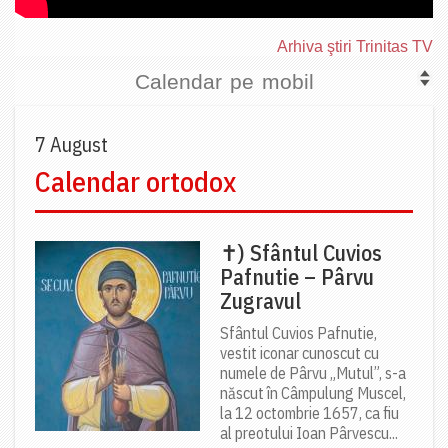
Arhiva ştiri Trinitas TV
Calendar pe mobil
7 August
Calendar ortodox
✝) Sfântul Cuvios
Pafnutie – Pârvu
Zugravul
Sfântul Cuvios Pafnutie,
vestit iconar cunoscut cu
numele de Pârvu „Mutul”, s-a
născut în Câmpulung Muscel,
la 12 octombrie 1657, ca fiu
al preotului Ioan Pârvescu...