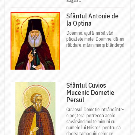
Sfântul Antonie de
la Optina
Doamne, ajută-mi să văd
păcatele mele; Doamne, dă-mi
răbdare, mărinimie şi blândeţe!
Sfântul Cuvios
Mucenic Dometie
Persul
Cuviosul Dometie intrând într-
o peșteră, petrecea acolo
săvârșind multe minuni cu
numele lui Hristos, pentru că
dădea tămăduiri celor ce