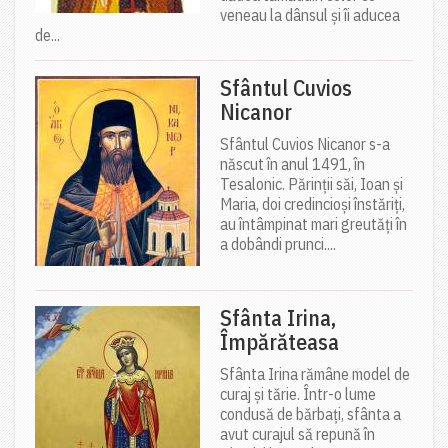
veneau la dânsul și îi aducea
de...
Sfântul Cuvios
Nicanor
Sfântul Cuvios Nicanor s-a
născut în anul 1491, în
Tesalonic. Părinții săi, Ioan și
Maria, doi credincioși înstăriți,
au întâmpinat mari greutăți în
a dobândi prunci....
Sfânta Irina,
Împărăteasa
Sfânta Irina rămâne model de
curaj și tărie. Într-o lume
condusă de bărbați, sfânta a
avut curajul să repună în