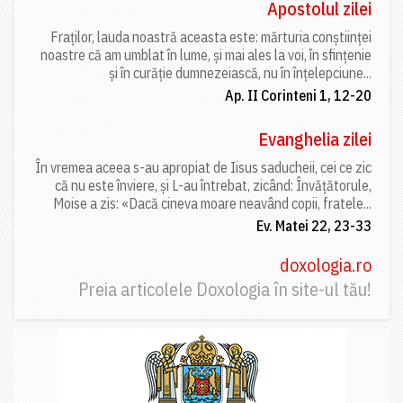
Apostolul zilei
Fraților, lauda noastră aceasta este: mărturia conștiinței
noastre că am umblat în lume, și mai ales la voi, în sfințenie
și în curăție dumnezeiască, nu în înțelepciune...
Ap. II Corinteni 1, 12-20
Evanghelia zilei
În vremea aceea s-au apropiat de Iisus saducheii, cei ce zic
că nu este înviere, și L-au întrebat, zicând: Învățătorule,
Moise a zis: «Dacă cineva moare neavând copii, fratele...
Ev. Matei 22, 23-33
doxologia.ro
Preia articolele Doxologia în site-ul tău!