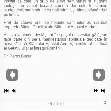
însoţiţi de câte un grup de elevi seminarişti şi studenţi
teologi, au vizitat fiecare cameră din cele 9 cămine
studenţeşti, stropindu-le cu apă sfinţită şi binecuvântându-i
pe tineri.
Preţ de câteva ore, pe holurile căminelor au răsunat
troparele Sfintei Crucii şi ale Sfântului Apostol Andrei.
Acest eveniment desfăşurat în spaţiul universitar gălăţean
face parte din seria manifestărilor spirituale dedicate în
această lună Sfântului Apostol Andrei, ocrotitorul spiritual
al Galaţiului şi al întregii Românii.
Pr. Rareş Bucur
Proiect