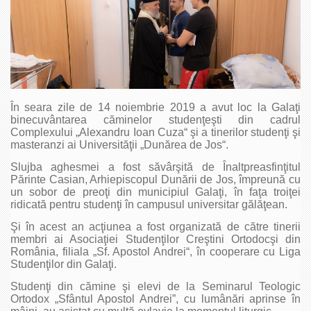
În seara zile de 14 noiembrie 2019 a avut loc la Galaţi
binecuvântarea căminelor studenţeşti din cadrul
Complexului „Alexandru Ioan Cuza“ şi a tinerilor studenţi şi
masteranzi ai Universităţii „Dunărea de Jos“.
Slujba aghesmei a fost săvârşită de Înaltpreasfinţitul
Părinte Casian, Arhiepiscopul Dunării de Jos, împreună cu
un sobor de preoţi din municipiul Galaţi, în faţa troiţei
ridicată pentru studenţi în campusul universitar gălăţean.
Şi în acest an acţiunea a fost organizată de către tinerii
membri ai Asociaţiei Studenţilor Creştini Ortodocşi din
România, filiala „Sf. Apostol Andrei“, în cooperare cu Liga
Studenţilor din Galaţi.
Studenţi din cămine şi elevi de la Seminarul Teologic
Ortodox „Sfântul Apostol Andrei”, cu lumânări aprinse în