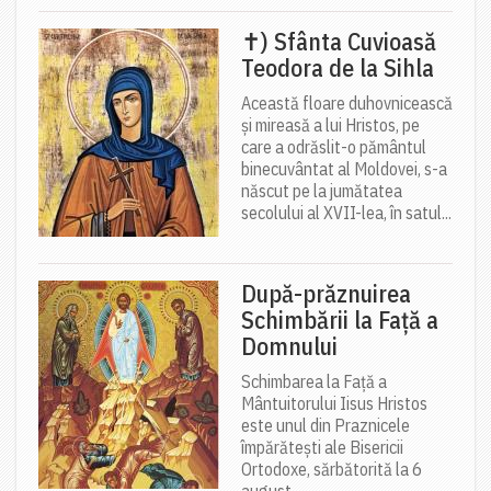
✝) Sfânta Cuvioasă
Teodora de la Sihla
Această floare duhovnicească
și mireasă a lui Hristos, pe
care a odrăslit-o pământul
binecuvântat al Moldovei, s-a
născut pe la jumătatea
secolului al XVII-lea, în satul...
După-prăznuirea
Schimbării la Față a
Domnului
Schimbarea la Față a
Mântuitorului Iisus Hristos
este unul din Praznicele
împărătești ale Bisericii
Ortodoxe, sărbătorită la 6
august.