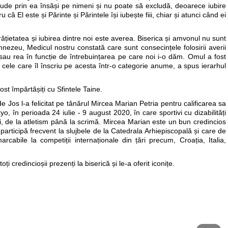
clude prin ea însăși pe nimeni și nu poate să excludă, deoarece iubire
 El este și Părinte și Părintele își iubește fiii, chiar și atunci când ei
ățietatea și iubirea dintre noi este averea. Biserica și amvonul nu sunt
ezeu, Medicul nostru constată care sunt consecințele folosirii averii
sau rea în funcție de întrebuințarea pe care noi i-o dăm. Omul a fost
ele care îl înscriu pe acesta într-o categorie anume, a spus ierarhul
ost împărtășiți cu Sfintele Taine.
de Jos l-a felicitat pe tânărul Mircea Marian Petria pentru calificarea sa
o, în perioada 24 iulie - 9 august 2020, în care sportivi cu dizabilități
ri, de la atletism până la scrimă. Mircea Marian este un bun credincios
 participă frecvent la slujbele de la Catedrala Arhiepiscopală și care de
arcabile la competiții internaționale din țări precum, Croația, Italia,
ți credincioșii prezenți la biserică și le-a oferit iconițe.