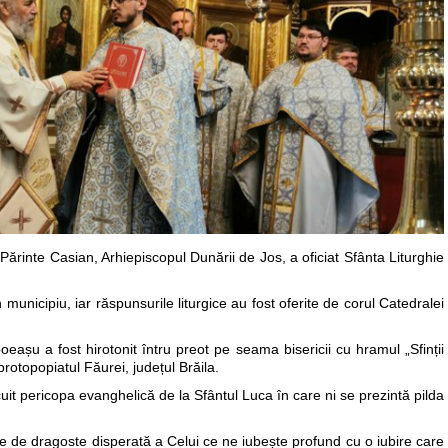
 Părinte Casian, Arhiepiscopul Dunării de Jos, a oficiat Sfânta Liturghie
 municipiu, iar răspunsurile liturgice au fost oferite de corul Catedralei
eașu a fost hirotonit întru preot pe seama bisericii cu hramul „Sfinții
protopopiatul Făurei, județul Brăila.
lcuit pericopa evanghelică de la Sfântul Luca în care ni se prezintă pilda
 de dragoste disperată a Celui ce ne iubește profund cu o iubire care