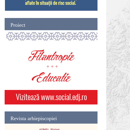
Proiect
Revista arhiepiscopiei