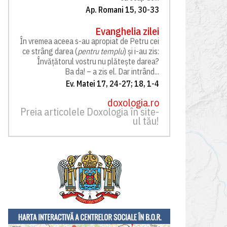
Ap. Romani 15, 30-33
Evanghelia zilei
În vremea aceea s-au apropiat de Petru cei
ce strâng darea (
pentru templu
) și i-au zis:
Învățătorul vostru nu plătește darea?
Ba da! – a zis el. Dar intrând...
Ev. Matei 17, 24-27; 18, 1-4
doxologia.ro
Preia articolele Doxologia în site-
ul tău!