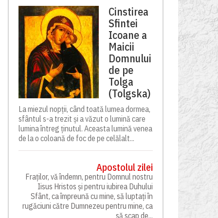
Cinstirea
Sfintei
Icoane a
Maicii
Domnului
de pe
Tolga
(Tolgska)
La miezul nopții, când toată lumea dormea,
sfântul s-a trezit și a văzut o lumină care
lumina întreg ținutul. Aceasta lumină venea
de la o coloană de foc de pe celălalt...
Apostolul zilei
Fraților, vă îndemn, pentru Domnul nostru
Iisus Hristos și pentru iubirea Duhului
Sfânt, ca împreună cu mine, să luptați în
rugăciuni către Dumnezeu pentru mine, ca
să scap de...