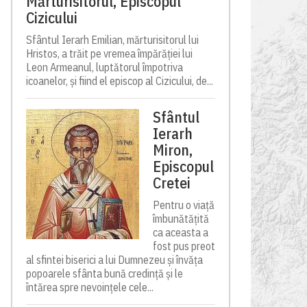
Mărturisitorul, Episcopul
Cizicului
Sfântul Ierarh Emilian, mărturisitorul lui
Hristos, a trăit pe vremea împărăției lui
Leon Armeanul, luptătorul împotriva
icoanelor, și fiind el episcop al Cizicului, de...
Sfântul
Ierarh
Miron,
Episcopul
Cretei
Pentru o viață
îmbunătățită
ca aceasta a
fost pus preot
al sfintei biserici a lui Dumnezeu și învăța
popoarele sfânta bună credință și le
întărea spre nevoințele cele...