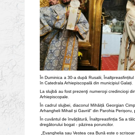
În Duminica a 30-a după Rusalii, Înaltpreasfințitul
în Catedrala Arhiepiscopală din municipiul Galați.
La slujbă au fost prezenţi numeroşi credincioşi din
Arhiepiscopale.
În cadrul slujbei, diaconul Mihăiță Georgian Cimpo
Arhangheli Mihail și Gavriil“ din Parohia Perișoru, 
În cuvântul de învățătură, Înaltprea­sfinția Sa a tâ
dregătorului bogat - păzirea poruncilor.
„Evanghelia sau Vestea cea Bună este o scrisoare