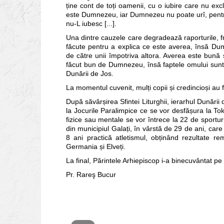
ține cont de toți oamenii, cu o iubire care nu ex
este Dumnezeu, iar Dumnezeu nu poate urî, pentru că
nu-L iubesc [...].
Una dintre cauzele care degradează raporturile, fr
făcute pentru a explica ce este averea, însă Dumn
de către unii împotriva altora. Averea este bună 
făcut bun de Dumnezeu, însă faptele omului sunt c
Dunării de Jos.
La momentul cuvenit, mulți copii și credincioși au f
După săvârșirea Sfintei Liturghii, ierarhul Dunării 
la Jocurile Paralimpice ce se vor desfășura la Toky
fizice sau mentale se vor întrece la 22 de sportu
din municipiul Galați, în vârstă de 29 de ani, care
8 ani practică atletismul, obținând rezultate rem
Germania și Elveți.
La final, Părintele Arhiepiscop i-a binecuvântat pe to
Pr. Rareş Bucur