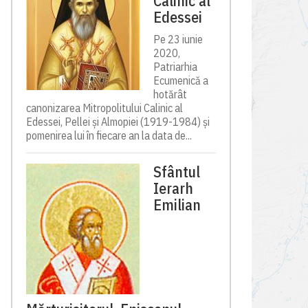
Calinic al
Edessei
Pe 23 iunie
2020,
Patriarhia
Ecumenică a
hotărât
canonizarea Mitropolitului Calinic al
Edessei, Pellei și Almopiei (1919-1984) și
pomenirea lui în fiecare an la data de...
Sfântul
Ierarh
Emilian