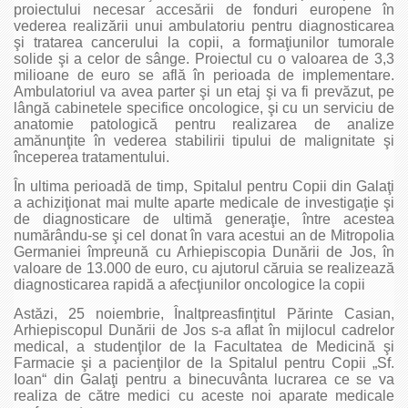
proiectului necesar accesării de fonduri europene în
vederea realizării unui ambulatoriu pentru diagnosticarea
şi tratarea cancerului la copii, a formaţiunilor tumorale
solide şi a celor de sânge. Proiectul cu o valoarea de 3,3
milioane de euro se află în perioada de implementare.
Ambulatoriul va avea parter şi un etaj şi va fi prevăzut, pe
lângă cabinetele specifice oncologice, şi cu un serviciu de
anatomie patologică pentru realizarea de analize
amănunţite în vederea stabilirii tipului de malignitate şi
începerea tratamentului.
În ultima perioadă de timp, Spitalul pentru Copii din Galaţi
a achiziţionat mai multe aparte medicale de investigaţie şi
de diagnosticare de ultimă generaţie, între acestea
numărându-se şi cel donat în vara acestui an de Mitropolia
Germaniei împreună cu Arhiepiscopia Dunării de Jos, în
valoare de 13.000 de euro, cu ajutorul căruia se realizează
diagnosticarea rapidă a afecţiunilor oncologice la copii
Astăzi, 25 noiembrie, Înaltpreasfinţitul Părinte Casian,
Arhiepiscopul Dunării de Jos s-a aflat în mijlocul cadrelor
medical, a studenţilor de la Facultatea de Medicină şi
Farmacie şi a pacienţilor de la Spitalul pentru Copii „Sf.
Ioan“ din Galaţi pentru a binecuvânta lucrarea ce se va
realiza de către medici cu aceste noi aparate medicale