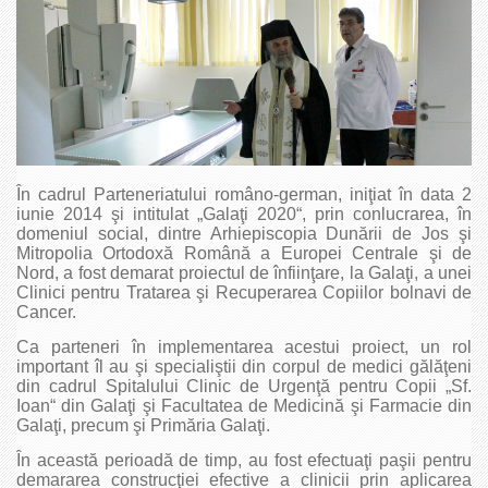
În cadrul Parteneriatului româno-german, iniţiat în data 2
iunie 2014 şi intitulat „Galaţi 2020“, prin conlucrarea, în
domeniul social, dintre Arhiepiscopia Dunării de Jos şi
Mitropolia Ortodoxă Română a Europei Centrale şi de
Nord, a fost demarat proiectul de înfiinţare, la Galaţi, a unei
Clinici pentru Tratarea şi Recuperarea Copiilor bolnavi de
Cancer.
Ca parteneri în implementarea acestui proiect, un rol
important îl au şi specialiştii din corpul de medici gălăţeni
din cadrul Spitalului Clinic de Urgenţă pentru Copii „Sf.
Ioan“ din Galaţi şi Facultatea de Medicină şi Farmacie din
Galaţi, precum şi Primăria Galaţi.
În această perioadă de timp, au fost efectuaţi paşii pentru
demararea construcţiei efective a clinicii prin aplicarea