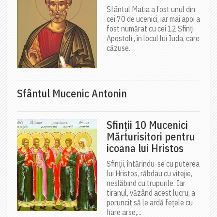
Sfântul Matia a fost unul din
cei 70 de ucenici, iar mai apoi a
fost numărat cu cei 12 Sfinți
Apostoli , în locul lui Iuda, care
căzuse.
Sfântul Mucenic Antonin
Sfinții 10 Mucenici
Mărturisitori pentru
icoana lui Hristos
Sfinții, întărindu-se cu puterea
lui Hristos, răbdau cu vitejie,
neslăbind cu trupurile. Iar
tiranul, văzând acest lucru, a
poruncit să le ardă fețele cu
fiare arse,...