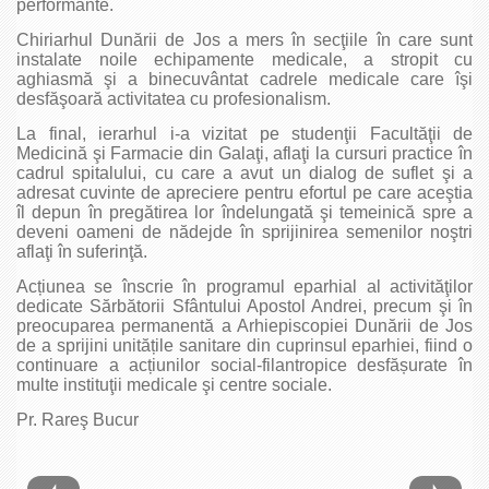
performante.
Chiriarhul Dunării de Jos a mers în secţiile în care sunt
instalate noile echipamente medicale, a stropit cu
aghiasmă şi a binecuvântat cadrele medicale care îşi
desfăşoară activitatea cu profesionalism.
La final, ierarhul i-a vizitat pe studenţii Facultăţii de
Medicină şi Farmacie din Galaţi, aflaţi la cursuri practice în
cadrul spitalului, cu care a avut un dialog de suflet şi a
adresat cuvinte de apreciere pentru efortul pe care aceştia
îl depun în pregătirea lor îndelungată şi temeinică spre a
deveni oameni de nădejde în sprijinirea semenilor noştri
aflaţi în suferinţă.
Acțiunea se înscrie în programul eparhial al activităţilor
dedicate Sărbătorii Sfântului Apostol Andrei, precum şi în
preocuparea permanentă a Arhiepiscopiei Dunării de Jos
de a sprijini unitățile sanitare din cuprinsul eparhiei, fiind o
continuare a acțiunilor social-filantropice desfășurate în
multe instituţii medicale şi centre sociale.
Pr. Rareş Bucur