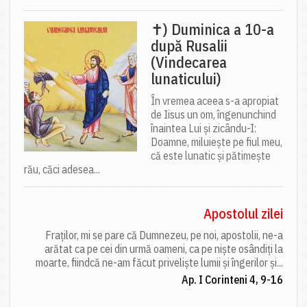
✝) Duminica a 10-a
după Rusalii
(Vindecarea
lunaticului)
În vremea aceea s-a apropiat
de Iisus un om, îngenunchind
înaintea Lui și zicându-I:
Doamne, miluiește pe fiul meu,
că este lunatic și pătimește
rău, căci adesea...
Apostolul zilei
Fraților, mi se pare că Dumnezeu, pe noi, apostolii, ne-a
arătat ca pe cei din urmă oameni, ca pe niște osândiți la
moarte, fiindcă ne-am făcut priveliște lumii și îngerilor și...
Ap. I Corinteni 4, 9-16