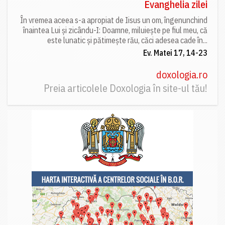
Evanghelia zilei
În vremea aceea s-a apropiat de Iisus un om, îngenunchind
înaintea Lui și zicându-I: Doamne, miluiește pe fiul meu, că
este lunatic și pătimește rău, căci adesea cade în...
Ev. Matei 17, 14-23
doxologia.ro
Preia articolele Doxologia în site-ul tău!