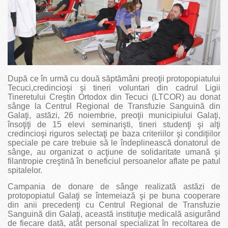
După ce în urmă cu două săptămâni preoţii protopopiatului
Tecuci,credincioşi şi tineri voluntari din cadrul Ligii
Tineretului Creştin Ortodox din Tecuci (LTCOR) au donat
sânge la Centrul Regional de Transfuzie Sanguină din
Galaţi, astăzi, 26 noiembrie, preoţii municipiului Galaţi,
însoţiţi de 15 elevi seminarişti, tineri studenţi şi alţi
credincioşi riguros selectaţi pe baza criteriilor şi condiţiilor
speciale pe care trebuie să le îndeplinească donatorul de
sânge, au organizat o acţiune de solidaritate umană şi
filantropie creştină în beneficiul persoanelor aflate pe patul
spitalelor.
Campania de donare de sânge realizată astăzi de
protopopiatul Galaţi se întemeiază şi pe buna cooperare
din anii precedenţi cu Centrul Regional de Transfuzie
Sanguină din Galaţi, această instituţie medicală asigurând
de fiecare dată, atât personal specializat în recoltarea de