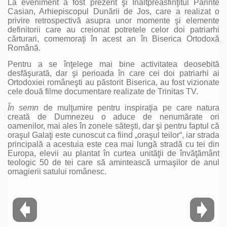
La eveniment a fost prezent şi Înaltpreasfinţitul Părinte
Casian, Arhiepiscopul Dunării de Jos, care a realizat o
privire retrospectivă asupra unor momente şi elemente
definitorii care au creionat potretele celor doi patriarhi
cărturari, comemoraţi în acest an în Biserica Ortodoxă
Română.
Pentru a se înţelege mai bine activitatea deosebită
desfăşurată, dar şi perioada în care cei doi patriarhi ai
Ortodoxiei româneşti au păstorit Biserica, au fost vizionate
cele două filme documentare realizate de Trinitas TV.
În semn
de mulţumire pentru inspiraţia pe care natura
creată de Dumnezeu o aduce de nenumărate ori
oamenilor, mai ales în zonele săteşti, dar şi pentru faptul că
oraşul Galaţi este cunoscut ca fiind „oraşul teilor“, iar strada
principală a acestuia este cea mai lungă stradă cu tei din
Europa, elevii au plantat în curtea unităţii de învăţământ
teologic 50 de tei care să amintească urmaşilor de anul
omagierii satului românesc.