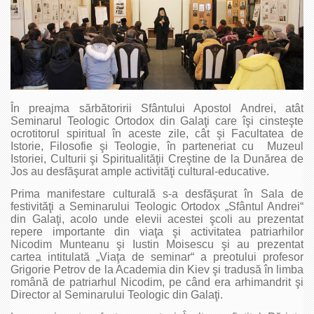
În preajma sărbătoririi Sfântului Apostol Andrei, atât
Seminarul Teologic Ortodox din Galaţi care îşi cinsteşte
ocrotitorul spiritual în aceste zile, cât şi Facultatea de
Istorie, Filosofie şi Teologie, în parteneriat cu Muzeul
Istoriei, Culturii şi Spiritualităţii Creştine de la Dunărea de
Jos au desfăşurat ample activităţi cultural-educative.
Prima manifestare culturală s-a desfăşurat în Sala de
festivităţi a Seminarului Teologic Ortodox „Sfântul Andrei“
din Galaţi, acolo unde elevii acestei şcoli au prezentat
repere importante din viaţa şi activitatea patriarhilor
Nicodim Munteanu şi Iustin Moisescu şi au prezentat
cartea intitulată „Viaţa de seminar“ a preotului profesor
Grigorie Petrov de la Academia din Kiev şi tradusă în limba
română de patriarhul Nicodim, pe când era arhimandrit şi
Director al Seminarului Teologic din Galaţi.