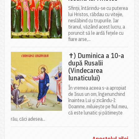
Sfinții, întărindu-se cu puterea
lui Hristos, răbdau cu vitejie,
neslăbind cu trupurile. Iar
tiranul, văzând acest lucru, a
poruncit să le ardă fețele cu
fiare arse,...
✝) Duminica a 10-a
după Rusalii
(Vindecarea
lunaticului)
În vremea aceea s-a apropiat
de Iisus un om, îngenunchind
înaintea Lui și zicându-I:
Doamne, miluiește pe fiul meu,
că este lunatic și pătimește
rău, căci adesea...
Apostolul zilei