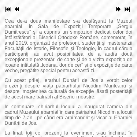
Cea de-a doua manifestare s-a desfăşurat la Muzeul
eparhial, în Sala de Expoziţii Temporare „Sergiu
Dumitrescu“ şi a cuprins un simpozion dedicat celor doi
întâistătători ai Bisericii Ortodoxe Române, comemoraţi în
anul 2019, organizat de profesorii, studenţii şi masteranzii
Facultăţii de Istorie, Filosofie şi Teologie, în cadrul căruia
participanţii au avut posibilitatea de a audia două
excepţionale prezentări de carte şi de a vizita expoziţia de
icoane intitulată „Icoana, dor de cer“ şi o expoziţie de carte
veche, pregătite special pentru această zi.
Cu acest prilej, ierarhul Dunării de Jos a vorbit celor
prezenţi despre viaţa patriarhului Nicodim Munteanu şi
despre moştenirea culturală de excepţie lăsată posterităţii
de acest mare patriarh al Bisericii noastre.
În continuare, chiriarhul locului a inaugurat camera din
cadrul Muzeului eparhial în care patriarhul Nicodim a locuit
timp de 7 ani pe când era arhimandrit şi vicar al Eparhiei
Dunării de Jos.
La final, toţi cei prezenţi la eveniment s-au închinat în