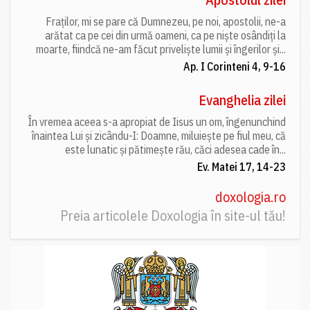
Fraților, mi se pare că Dumnezeu, pe noi, apostolii, ne-a
arătat ca pe cei din urmă oameni, ca pe niște osândiți la
moarte, fiindcă ne-am făcut priveliște lumii și îngerilor și...
Ap. I Corinteni 4, 9-16
Evanghelia zilei
În vremea aceea s-a apropiat de Iisus un om, îngenunchind
înaintea Lui și zicându-I: Doamne, miluiește pe fiul meu, că
este lunatic și pătimește rău, căci adesea cade în...
Ev. Matei 17, 14-23
doxologia.ro
Preia articolele Doxologia în site-ul tău!